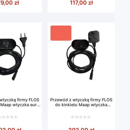
79,00
zł
117,00
zł
5
wtyczką firmy FLOS
Przewód z wtyczką firmy FLOS
u Maap wtyczka euro
do kinkietu Maap wtyczka
400 cm
brytyjska 400 cm
0
z