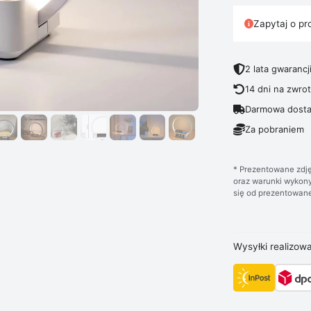
Zapytaj o pr
2 lata gwarancj
14 dni na zwro
Darmowa dosta
Za pobraniem
* Prezentowane zdję
oraz warunki wykony
się od prezentowane
Wysyłki realizow