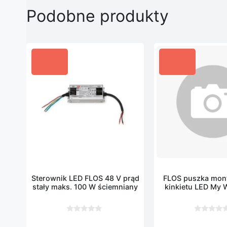
Podobne produkty
Sterownik LED FLOS 48 V prąd
FLOS puszka mon
stały maks. 100 W ściemniany
kinkietu LED My 
0
0
z
z