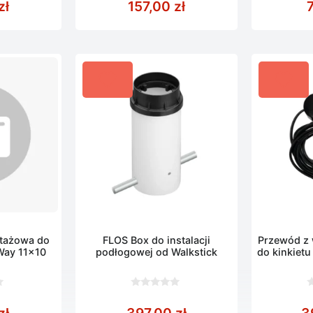
zł
157,00
zł
5
5
tażowa do
FLOS Box do instalacji
Przewód z 
Way 11×10
podłogowej od Walkstick
do kinkiet
0
0
z
z