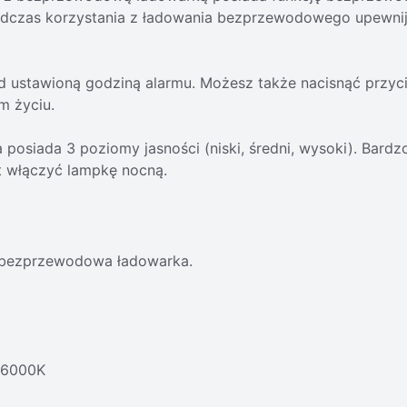
dczas korzystania z ładowania bezprzewodowego upewnij s
d ustawioną godziną alarmu. Możesz także nacisnąć przyc
 życiu.
ada 3 poziomy jasności (niski, średni, wysoki). Bardzo 
t włączyć lampkę nocną.
 bezprzewodowa ładowarka.
– 6000K