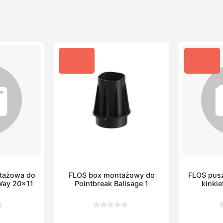
tażowa do
FLOS box montażowy do
FLOS pus
Way 20×11
Pointbreak Balisage 1
kinki
0
0
z
z