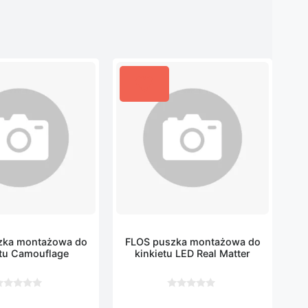
zka montażowa do
FLOS puszka montażowa do
etu Camouflage
kinkietu LED Real Matter
0
z