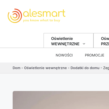
Przejdź do treści
Oświetlenie
Oświ
WEWNĘTRZNE
PR
NOWOŚCI
PROMOCJE
Dom
-
Oświetlenie wewnętrzne
-
Dodatki do domu
-
Ze