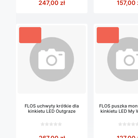
247,00
zł
157,00
5
5
FLOS uchwyty krótkie dla
FLOS puszka mon
kinkietu LED Outgraze
kinkietu LED My 
0
0
z
z