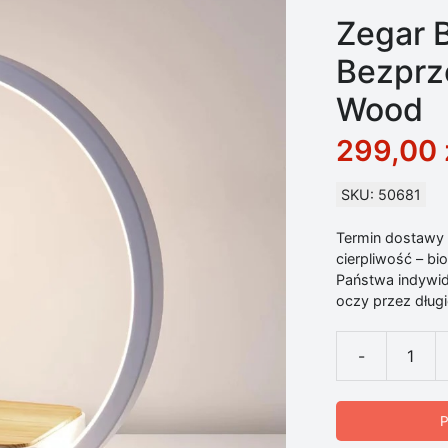
Zegar 
Bezprz
Wood
299,00
SKU: 50681
Termin dostawy d
cierpliwość – b
Państwa indywid
oczy przez długie
-
ilość Zegar 
P