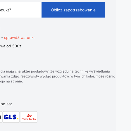
odukt?
Oblicz zapotrzebowanie
i
t -
sprawdź warunki
wa od 500zł
cia mają charakter poglądowy. Ze względu na technikę wyświetlania
wania zdjęć rzeczywisty wygląd produktów, w tym ich kolor, może różnić
go na stronie.
ane są: