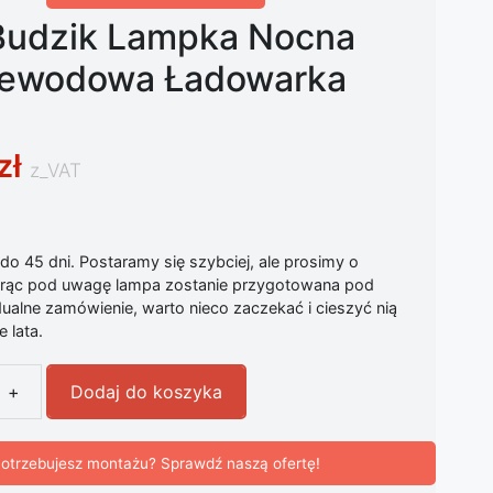
Budzik Lampka Nocna
ewodowa Ładowarka
zł
z_VAT
o 45 dni. Postaramy się szybciej, ale prosimy o
iorąc pod uwagę lampa zostanie przygotowana pod
ualne zamówienie, warto nieco zaczekać i cieszyć nią
 lata.
+
Dodaj do koszyka
Budzik Lampka Nocna Bezprzewodowa Ładowarka Wood
otrzebujesz montażu? Sprawdź naszą ofertę!