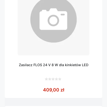
Zasilacz FLOS 24 V 8 W dla kinkietów LED
0
z
409,00
zł
5