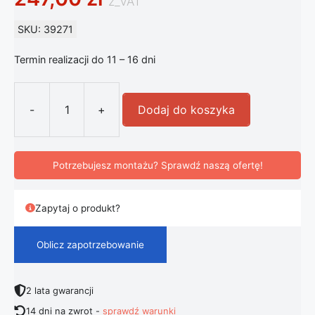
z_VAT
SKU: 39271
Termin realizacji do 11 – 16 dni
-
+
Dodaj do koszyka
ilość Sterownik LED FLOS 48 V prąd
Potrzebujesz montażu? Sprawdź naszą ofertę!
Zapytaj o produkt?
Oblicz zapotrzebowanie
2 lata gwarancji
14 dni na zwrot -
sprawdź warunki