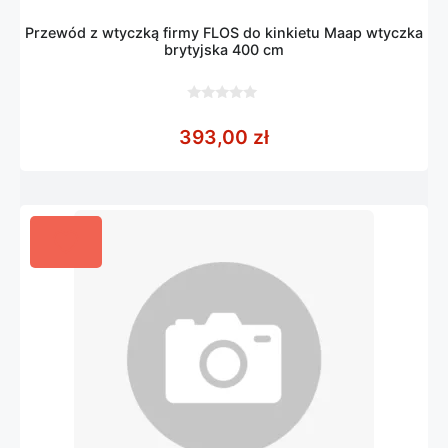
Przewód z wtyczką firmy FLOS do kinkietu Maap wtyczka
brytyjska 400 cm
0
z
393,00
zł
5