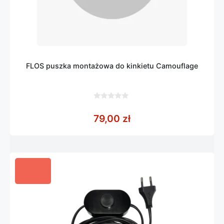
FLOS puszka montażowa do kinkietu Camouflage
0
z
79,00
zł
5