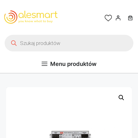
Przejdź do treści
Wyszukiwarka produktów
Menu produktów