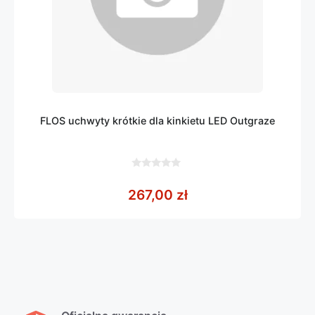
FLOS uchwyty krótkie dla kinkietu LED Outgraze
0
z
267,00
zł
5