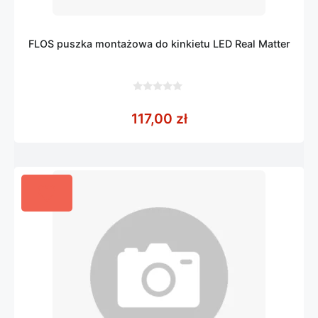
FLOS puszka montażowa do kinkietu LED Real Matter
0
z
117,00
zł
5