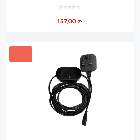
0
z
157,00
zł
5