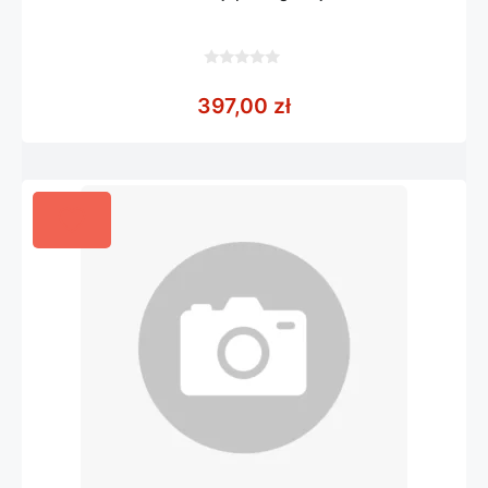
0
z
397,00
zł
5