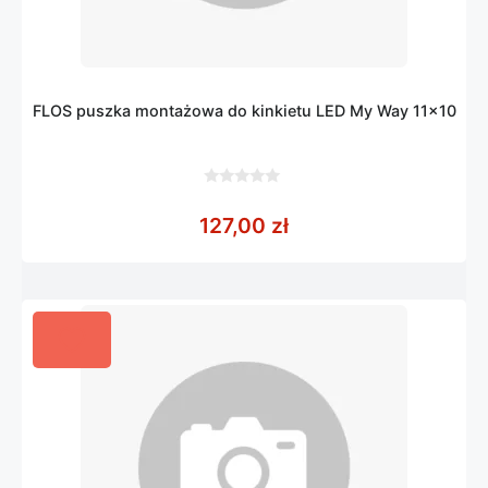
FLOS puszka montażowa do kinkietu LED My Way 11×10
0
z
127,00
zł
5