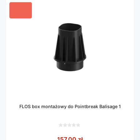
FLOS box montażowy do Pointbreak Balisage 1
0
z
157,00
zł
5