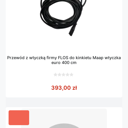
Przewód z wtyczką firmy FLOS do kinkietu Maap wtyczka
euro 400 cm
0
z
393,00
zł
5