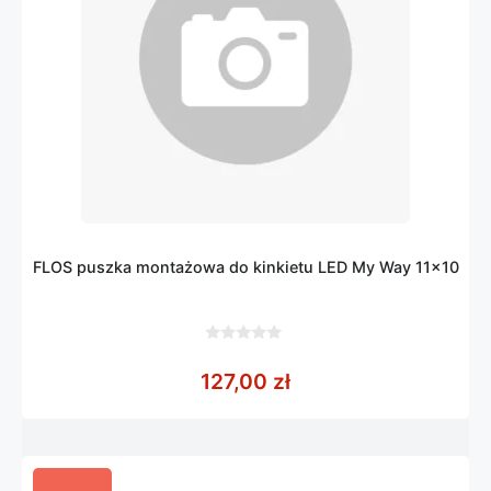
FLOS puszka montażowa do kinkietu LED My Way 11×10
0
z
127,00
zł
5