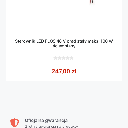
Sterownik LED FLOS 48 V prąd stały maks. 100 W
ściemniany
0
z
247,00
zł
5
Oficjalna gwarancja
2 letnia gwarancja na produkty