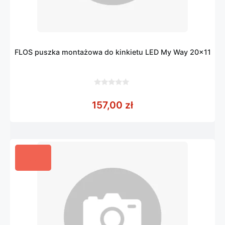
FLOS puszka montażowa do kinkietu LED My Way 20×11
0
z
157,00
zł
5