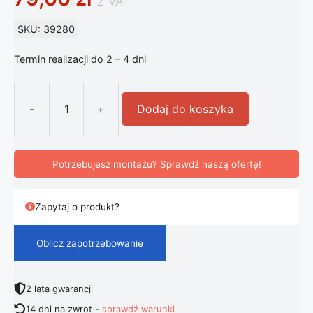
z_VAT
SKU: 39280
Termin realizacji do 2 – 4 dni
-
+
Dodaj do koszyka
ilość FLOS puszka montażowa do ki
Potrzebujesz montażu? Sprawdź naszą ofertę!
Zapytaj o produkt?
Oblicz zapotrzebowanie
2 lata gwarancji
14 dni na zwrot -
sprawdź warunki