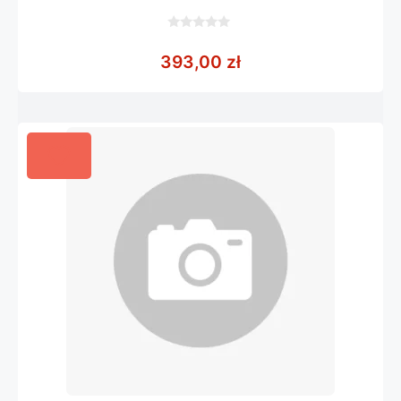
0
z
393,00
zł
5