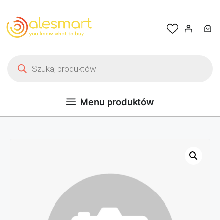
Przejdź do treści
Wyszukiwarka produktów
Menu produktów