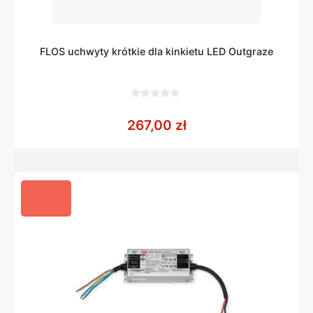
FLOS uchwyty krótkie dla kinkietu LED Outgraze
0
z
267,00
zł
5