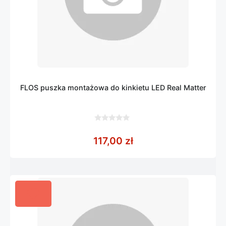
FLOS puszka montażowa do kinkietu LED Real Matter
0
z
117,00
zł
5