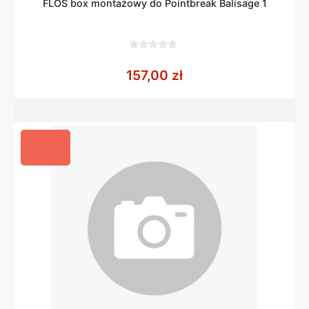
FLOS box montażowy do Pointbreak Balisage 1
0
z
157,00
zł
5