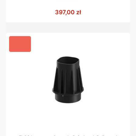
0
z
397,00
zł
5