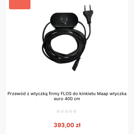
Przewód z wtyczką firmy FLOS do kinkietu Maap wtyczka
euro 400 cm
0
z
393,00
zł
5