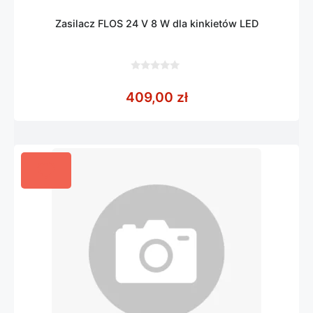
Zasilacz FLOS 24 V 8 W dla kinkietów LED
0
z
409,00
zł
5