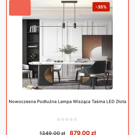
-35%
Nowoczesna Podłużna Lampa Wisząca Taśma LED Złota
0
z
Pierwotna cena wynosił
Aktualna cena
879,00
zł
1349,00
zł
5