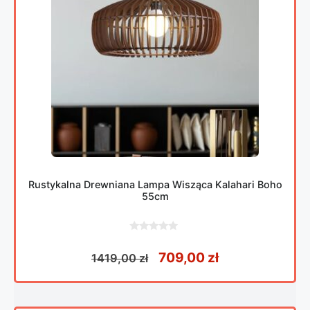
Rustykalna Drewniana Lampa Wisząca Kalahari Boho
55cm
0
z
Pierwotna cena wynosiła
Aktualna cena
709,00
zł
1419,00
zł
5