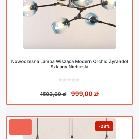
Nowoczesna Lampa Wisząca Modern Orchid Żyrandol
Szklany Niebieski
0
z
Pierwotna cena wynosił
Aktualna cena
999,00
zł
1509,00
zł
5
-28%