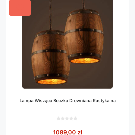
Lampa Wisząca Beczka Drewniana Rustykalna
0
z
1089,00
zł
5