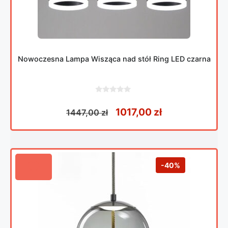
Nowoczesna Lampa Wisząca nad stół Ring LED czarna
0
z
Pierwotna cena wynosiła
Aktualna cena
1017,00
zł
1447,00
zł
5
-40%