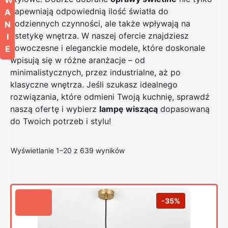
zapewniają odpowiednią ilość światła do
A
codziennych czynności, ale także wpływają na
N
estetykę wnętrza. W naszej ofercie znajdziesz
I
nowoczesne i eleganckie modele, które doskonale
E
wpisują się w różne aranżacje – od
minimalistycznych, przez industrialne, aż po
klasyczne wnętrza. Jeśli szukasz idealnego
rozwiązania, które odmieni Twoją kuchnię, sprawdź
naszą ofertę i wybierz
lampę wiszącą
dopasowaną
do Twoich potrzeb i stylu!
Posortowane według popularno
Wyświetlanie 1–20 z 639 wyników
-35%