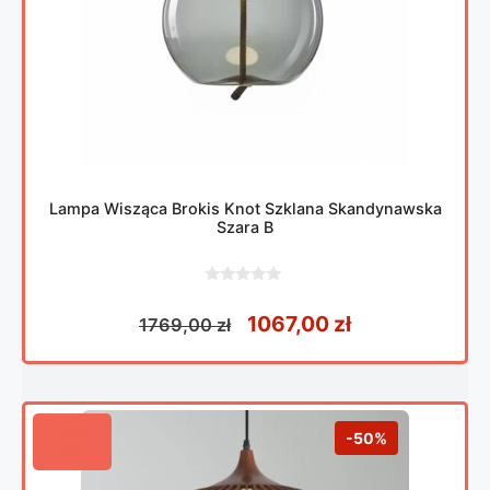
Lampa Wisząca Brokis Knot Szklana Skandynawska
Szara B
0
z
Pierwotna cena wynosiła
Aktualna cena
1067,00
zł
1769,00
zł
5
-50%