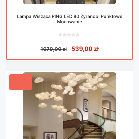
Lampa Wisząca RING LED 80 Żyrandol Punktowe
Mocowanie
0
z
Pierwotna cena wynosił
Aktualna cena
539,00
zł
1079,00
zł
5