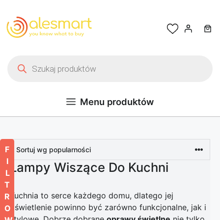
Przejdź do treści
Wyszukiwarka produktów
Menu produktów
F
I
Lampy Wiszące Do Kuchni
L
T
Kuchnia to serce każdego domu, dlatego jej
R
oświetlenie powinno być zarówno funkcjonalne, jak i
O
stylowe. Dobrze dobrane
oprawy świetlne
nie tylko
W