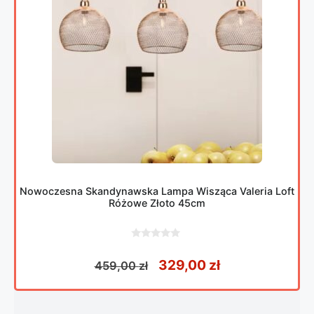
Nowoczesna Skandynawska Lampa Wisząca Valeria Loft
Różowe Złoto 45cm
0
z
Pierwotna cena wynosiła
Aktualna cena
329,00
zł
459,00
zł
5