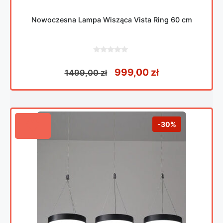
Nowoczesna Lampa Wisząca Vista Ring 60 cm
0
z
Pierwotna cena wynosił
Aktualna cena
999,00
zł
1499,00
zł
5
-30%