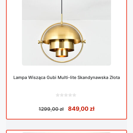
Lampa Wisząca Gubi Multi-lite Skandynawska Złota
0
z
Pierwotna cena wynosił
Aktualna cena
849,00
zł
1299,00
zł
5