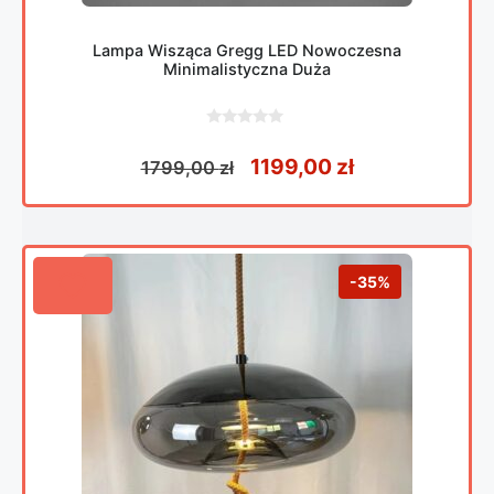
Lampa Wisząca Gregg LED Nowoczesna
Minimalistyczna Duża
0
z
Pierwotna cena wynosiła
Aktualna cena
1199,00
zł
1799,00
zł
5
-35%