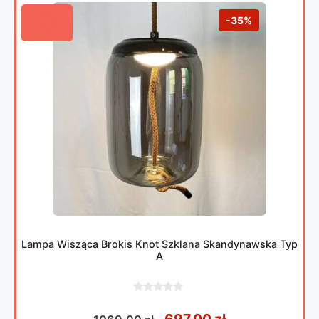
-35%
Lampa Wisząca Brokis Knot Szklana Skandynawska Typ
A
0
z
Pierwotna cena wynosił
Aktualna cena
697,00
zł
5