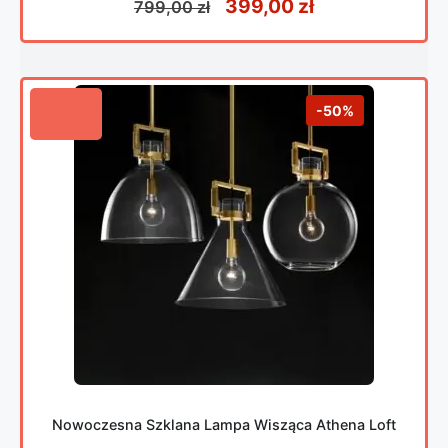
Pierwotna cena wynosiła
Aktualna cena
399,00
zł
799,00
zł
5
-50%
Nowoczesna Szklana Lampa Wisząca Athena Loft