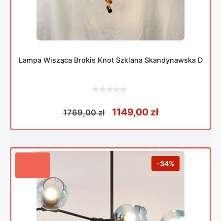
Lampa Wisząca Brokis Knot Szklana Skandynawska D
0
z
Pierwotna cena wynosiła
Aktualna cena
1149,00
zł
1769,00
zł
5
-34%