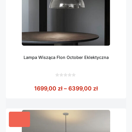
Lampa Wisząca Flon October Eklektyczna
0
z
Zakres cen: 
1699,00
zł
–
6399,00
zł
5