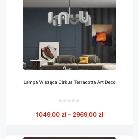
Lampa Wisząca Cirkus Terracotta Art Deco
0
z
Zakres cen: 
1049,00
zł
–
2969,00
zł
5