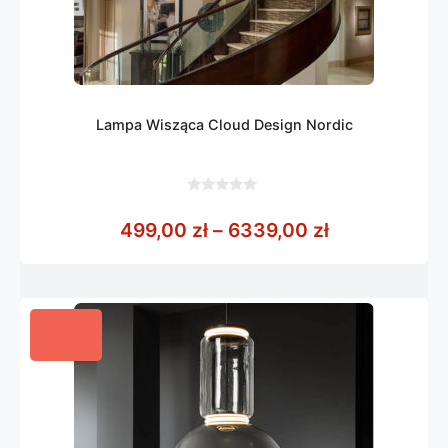
Lampa Wisząca Cloud Design Nordic
0
z
Zakres cen: 
499,00
zł
–
6339,00
zł
5