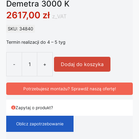
Demetra 3000 K
2617,00
zł
z_VAT
SKU: 34840
Termin realizacji do 4 – 5 tyg
-
+
Dodaj do koszyka
ilość Ściemniana lampa stołowa LE
Potrzebujesz montażu? Sprawdź naszą ofertę!
Zapytaj o produkt?
Oblicz zapotrzebowanie