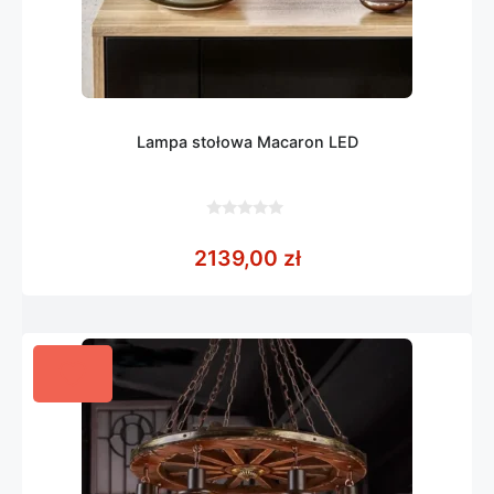
Lampa stołowa Macaron LED
0
z
2139,00
zł
5