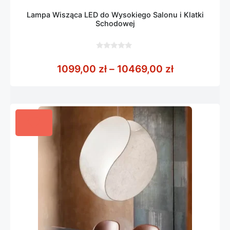
Lampa Wisząca LED do Wysokiego Salonu i Klatki
Schodowej
0
z
Zakres cen:
1099,00
zł
–
10469,00
zł
5