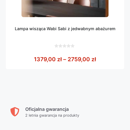
Lampa wisząca Wabi Sabi z jedwabnym abażurem
0
z
Zakres cen: 
1379,00
zł
–
2759,00
zł
5
Oficjalna gwarancja
2 letnia gwarancja na produkty