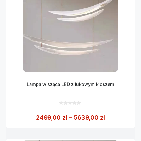
Lampa wisząca LED z łukowym kloszem
0
z
Zakres cen:
2499,00
zł
–
5639,00
zł
5