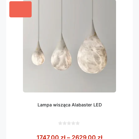
Lampa wisząca Alabaster LED
0
z
Zakres cen: 
1747,00
zł
–
2629,00
zł
5