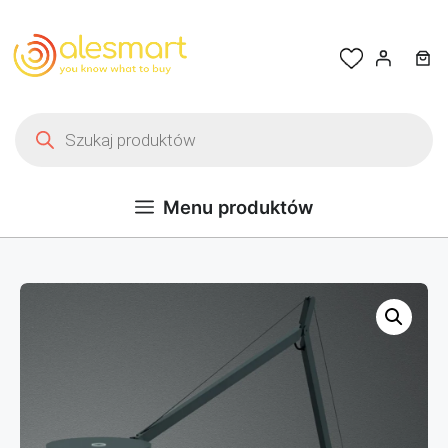
Przejdź do treści
Wyszukiwarka produktów
Menu produktów