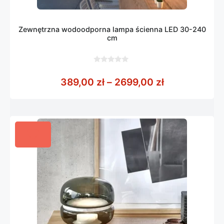
Zewnętrzna wodoodporna lampa ścienna LED 30-240
cm
0
z
Zakres cen: 
389,00
zł
–
2699,00
zł
5