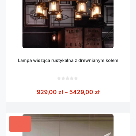
Lampa wisząca rustykalna z drewnianym kołem
0
z
Zakres cen: 
929,00
zł
–
5429,00
zł
5