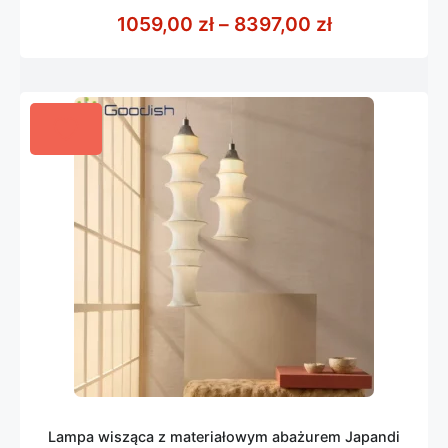
z
Zakres cen: 
1059,00
zł
–
8397,00
zł
5
Lampa wisząca z materiałowym abażurem Japandi