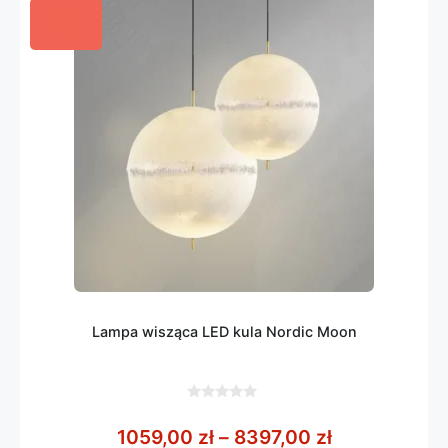
Lampa wisząca LED kula Nordic Moon
0
z
Zakres cen: 
1059,00
zł
–
8397,00
zł
5