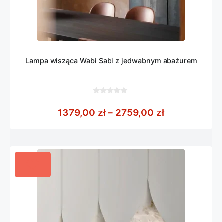
Lampa wisząca Wabi Sabi z jedwabnym abażurem
0
z
Zakres cen: 
1379,00
zł
–
2759,00
zł
5