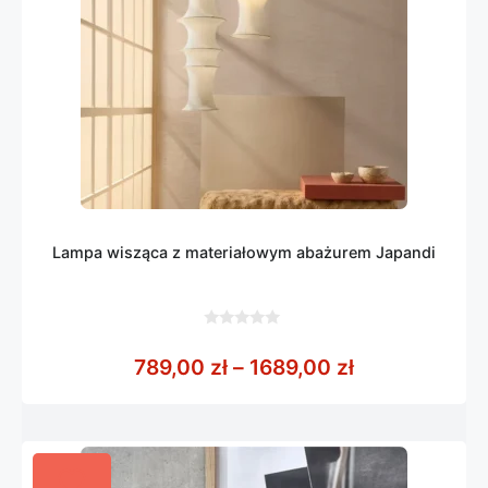
Lampa wisząca z materiałowym abażurem Japandi
0
z
Zakres cen: o
789,00
zł
–
1689,00
zł
5