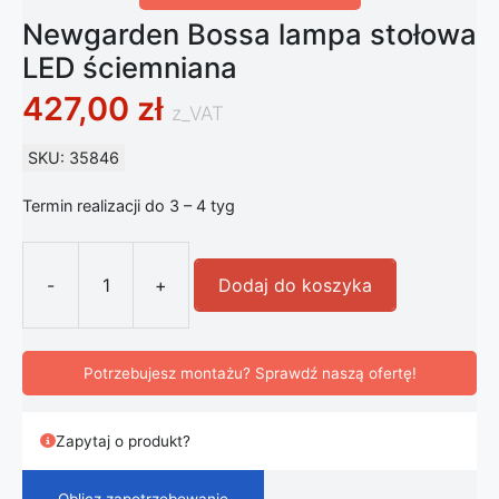
Newgarden Bossa lampa stołowa
LED ściemniana
427,00
zł
z_VAT
SKU: 35846
Termin realizacji do 3 – 4 tyg
-
+
Dodaj do koszyka
ilość Newgarden Bossa lampa stoło
Potrzebujesz montażu? Sprawdź naszą ofertę!
Zapytaj o produkt?
Oblicz zapotrzebowanie