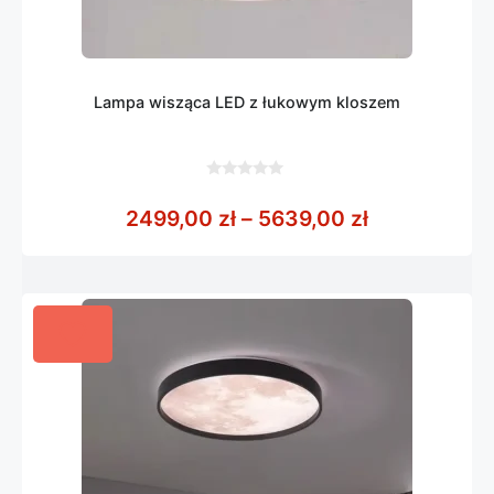
Lampa wisząca LED z łukowym kloszem
0
z
Zakres cen:
2499,00
zł
–
5639,00
zł
5