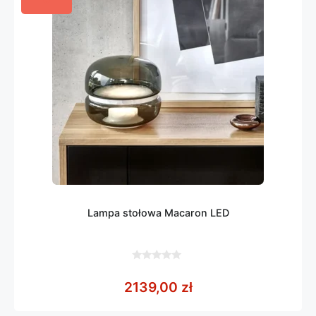
Lampa stołowa Macaron LED
0
z
2139,00
zł
5