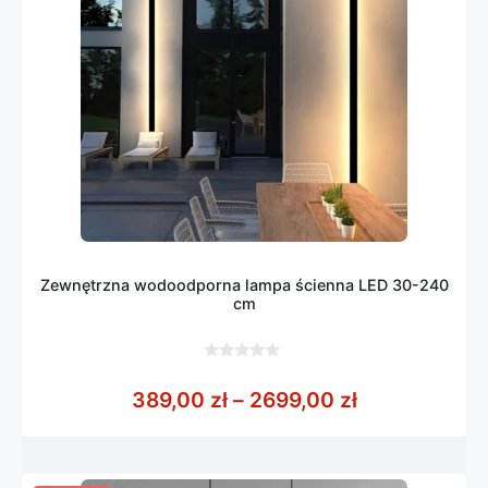
Zewnętrzna wodoodporna lampa ścienna LED 30-240
cm
0
z
Zakres cen: 
389,00
zł
–
2699,00
zł
5