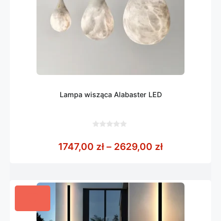
Lampa wisząca Alabaster LED
0
z
Zakres cen: 
1747,00
zł
–
2629,00
zł
5