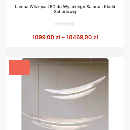
Lampa Wisząca LED do Wysokiego Salonu i Klatki
Schodowej
0
z
Zakres cen:
1099,00
zł
–
10469,00
zł
5