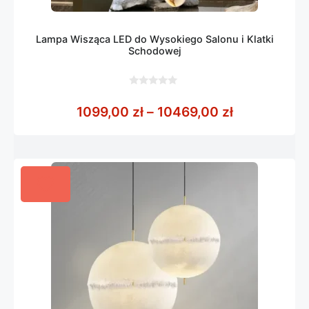
Lampa Wisząca LED do Wysokiego Salonu i Klatki
Schodowej
0
z
Zakres cen:
1099,00
zł
–
10469,00
zł
5