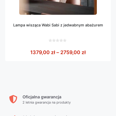
Lampa wisząca Wabi Sabi z jedwabnym abażurem
0
z
Zakres cen: 
1379,00
zł
–
2759,00
zł
5
Oficjalna gwarancja
2 letnia gwarancja na produkty