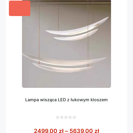
Lampa wisząca LED z łukowym kloszem
0
z
Zakres cen:
2499,00
zł
–
5639,00
zł
5