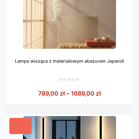
Lampa wisząca z materiałowym abażurem Japandi
0
z
Zakres cen: o
789,00
zł
–
1689,00
zł
5