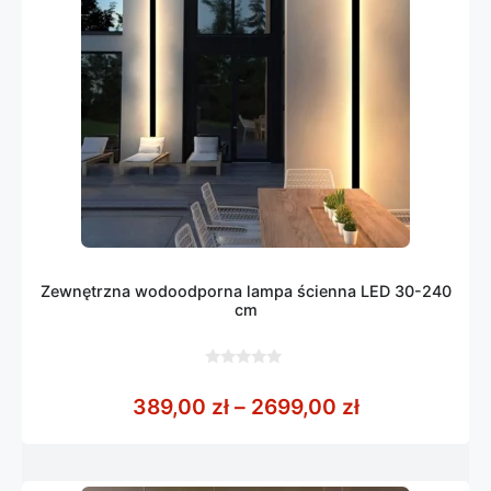
Zewnętrzna wodoodporna lampa ścienna LED 30-240
cm
0
z
Zakres cen: 
389,00
zł
–
2699,00
zł
5