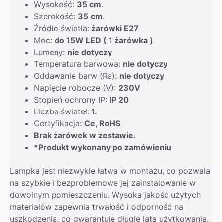
Wysokość:
35 cm
.
Szerokość:
35
cm
.
Źródło światła:
żarówki E27
Moc:
do 15W LED ( 1 żarówka )
Lumeny:
nie dotyczy
Temperatura barwowa:
nie dotyczy
Oddawanie barw (Ra):
nie dotyczy
Napięcie robocze (V):
230V
Stopień ochrony IP:
IP 20
Liczba świateł:
1.
Certyfikacja:
Ce, RoHS
Brak żarówek w zestawie.
*Produkt wykonany po zamówieniu
Lampka jest niezwykle łatwa w montażu, co pozwala
na szybkie i bezproblemowe jej zainstalowanie w
dowolnym pomieszczeniu. Wysoka jakość użytych
materiałów zapewnia trwałość i odporność na
uszkodzenia, co gwarantuje długie lata użytkowania.