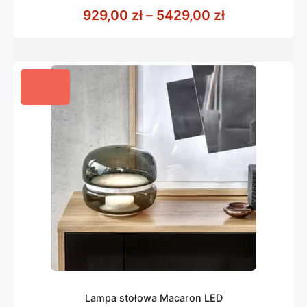
z
Zakres cen: 
929,00
zł
–
5429,00
zł
5
Lampa stołowa Macaron LED