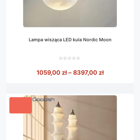
Lampa wisząca LED kula Nordic Moon
0
z
Zakres cen: 
1059,00
zł
–
8397,00
zł
5