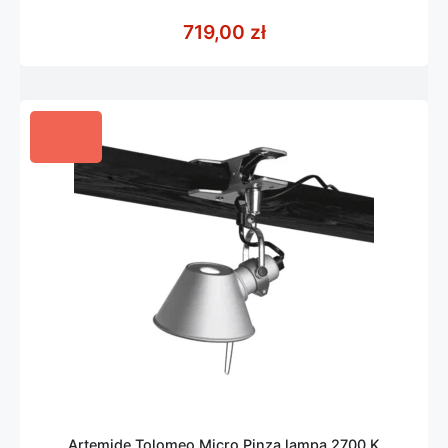
0
z
719,00
zł
5
Artemide Tolomeo Micro Pinza lampa 2700 K