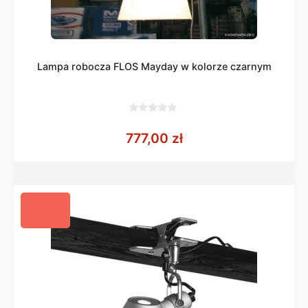
Lampa robocza FLOS Mayday w kolorze czarnym
0
z
777,00
zł
5