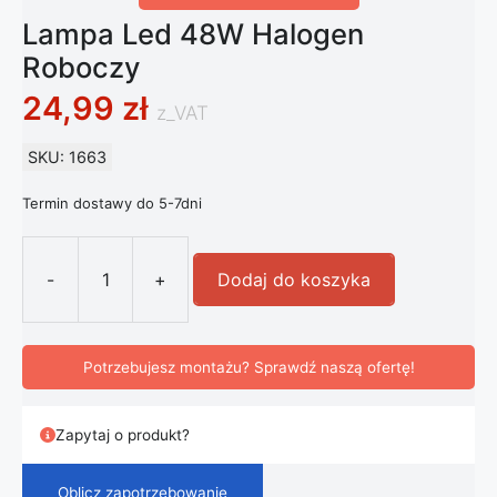
Lampa Led 48W Halogen
Roboczy
24,99
zł
z_VAT
SKU: 1663
Termin dostawy do 5-7dni
-
+
Dodaj do koszyka
ilość Lampa Led 48W Halogen Robo
Potrzebujesz montażu? Sprawdź naszą ofertę!
Zapytaj o produkt?
Oblicz zapotrzebowanie