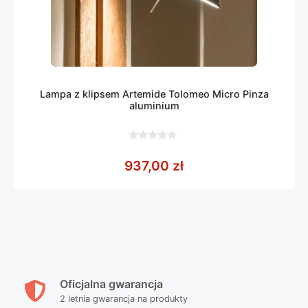
Lampa z klipsem Artemide Tolomeo Micro Pinza
aluminium
0
z
937,00
zł
5
Oficjalna gwarancja
2 letnia gwarancja na produkty