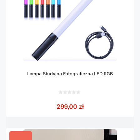
Lampa Studyjna Fotograficzna LED RGB
0
z
299,00
zł
5