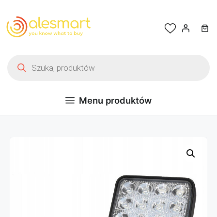
Przejdź do treści
Wyszukiwarka produktów
Menu produktów