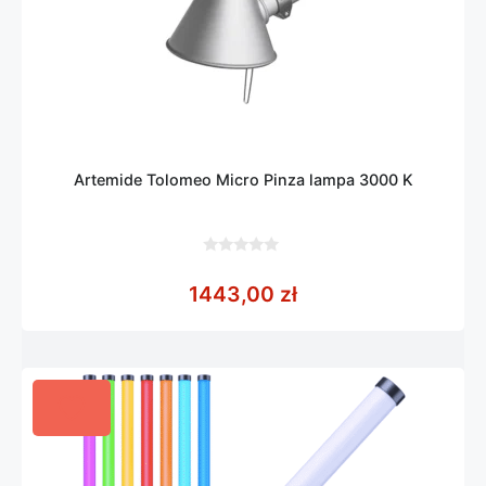
Artemide Tolomeo Micro Pinza lampa 3000 K
0
z
1443,00
zł
5