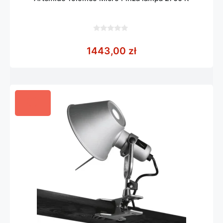
0
z
1443,00
zł
5