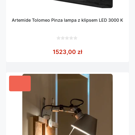
Artemide Tolomeo Pinza lampa z klipsem LED 3000 K
0
z
1523,00
zł
5