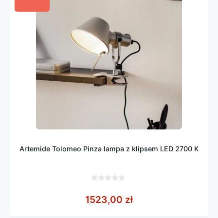
Artemide Tolomeo Pinza lampa z klipsem LED 2700 K
0
z
1523,00
zł
5