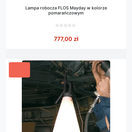
Lampa robocza FLOS Mayday w kolorze
pomarańczowym
0
z
777,00
zł
5