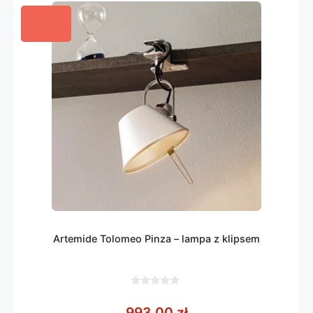
Artemide Tolomeo Pinza – lampa z klipsem
0
z
993,00
zł
5