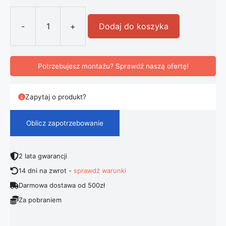
-
+
Dodaj do koszyka
ilość Panel Led 420W Halogen
Potrzebujesz montażu? Sprawdź naszą ofertę!
Zapytaj o produkt?
Oblicz zapotrzebowanie
2 lata gwarancji
14 dni na zwrot -
sprawdź warunki
Darmowa dostawa od 500zł
Za pobraniem