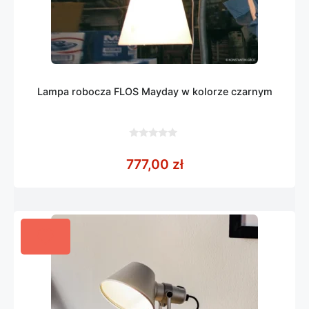
Lampa robocza FLOS Mayday w kolorze czarnym
0
z
777,00
zł
5