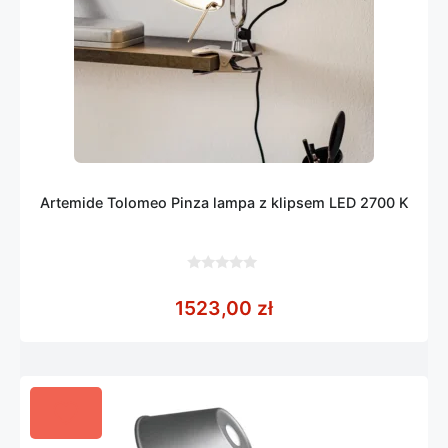
Artemide Tolomeo Pinza lampa z klipsem LED 2700 K
0
z
1523,00
zł
5