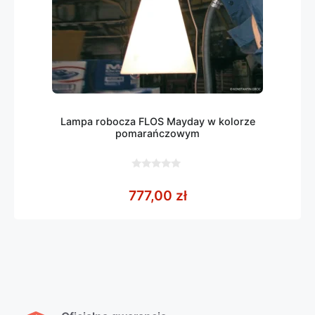
Lampa robocza FLOS Mayday w kolorze
pomarańczowym
0
z
777,00
zł
5