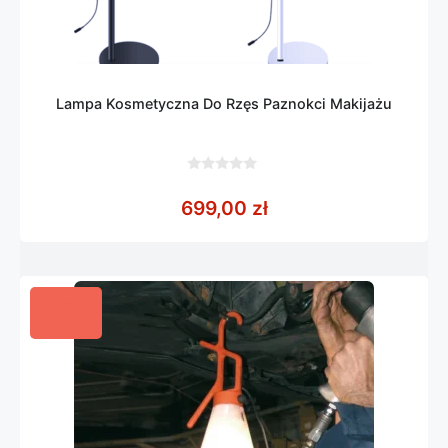
Lampa Kosmetyczna Do Rzęs Paznokci Makijażu
0
z
699,00
zł
5