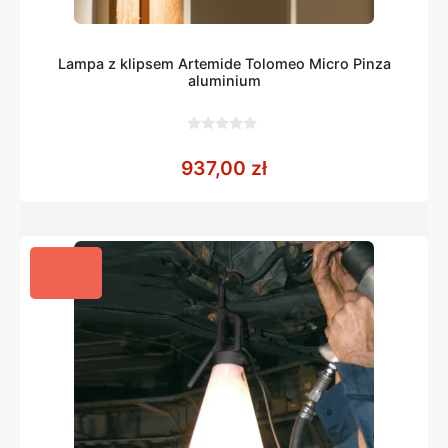
Lampa z klipsem Artemide Tolomeo Micro Pinza
aluminium
0
z
937,00
zł
5