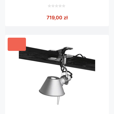
0
z
719,00
zł
5