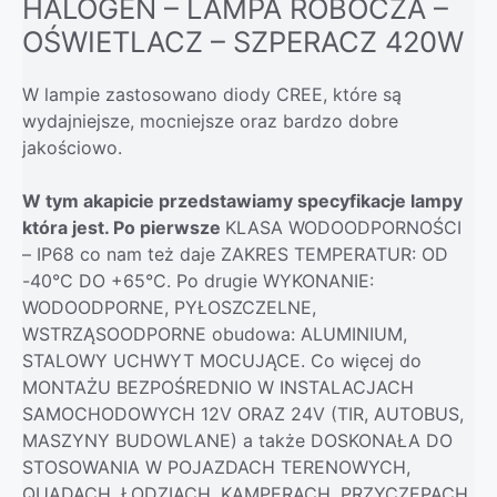
HALOGEN – LAMPA ROBOCZA –
OŚWIETLACZ – SZPERACZ 420W
W lampie zastosowano diody CREE, które są
wydajniejsze, mocniejsze oraz bardzo dobre
jakościowo.
W tym akapicie przedstawiamy specyfikacje lampy
która jest. Po pierwsze
KLASA WODOODPORNOŚCI
– IP68 co nam też daje ZAKRES TEMPERATUR: OD
-40°C DO +65°C. Po drugie WYKONANIE:
WODOODPORNE, PYŁOSZCZELNE,
WSTRZĄSOODPORNE obudowa: ALUMINIUM,
STALOWY UCHWYT MOCUJĄCE. Co więcej do
MONTAŻU BEZPOŚREDNIO W INSTALACJACH
SAMOCHODOWYCH 12V ORAZ 24V (TIR, AUTOBUS,
MASZYNY BUDOWLANE) a także DOSKONAŁA DO
STOSOWANIA W POJAZDACH TERENOWYCH,
QUADACH, ŁODZIACH, KAMPERACH, PRZYCZEPACH