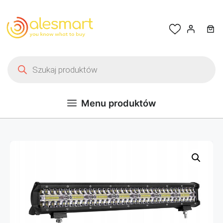
Przejdź do treści
Wyszukiwarka produktów
Menu produktów