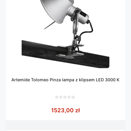
Artemide Tolomeo Pinza lampa z klipsem LED 3000 K
0
z
1523,00
zł
5