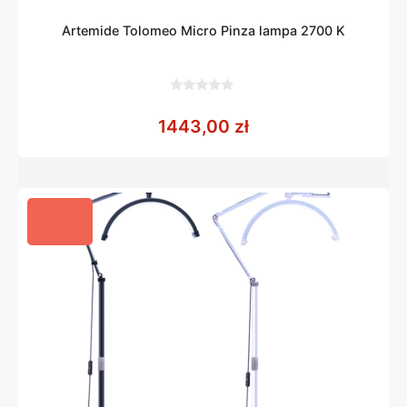
Artemide Tolomeo Micro Pinza lampa 2700 K
0
z
1443,00
zł
5