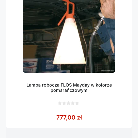
Lampa robocza FLOS Mayday w kolorze
pomarańczowym
0
z
777,00
zł
5