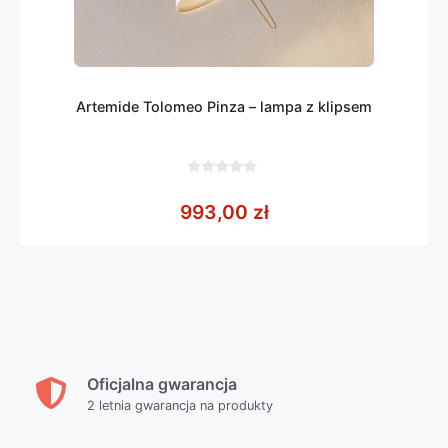
Artemide Tolomeo Pinza – lampa z klipsem
0
z
993,00
zł
5
Oficjalna gwarancja
2 letnia gwarancja na produkty