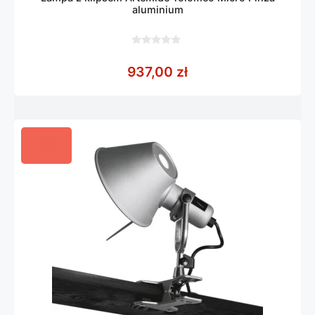
aluminium
0
z
937,00
zł
5