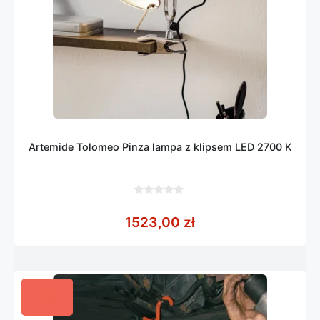
Artemide Tolomeo Pinza lampa z klipsem LED 2700 K
0
z
1523,00
zł
5