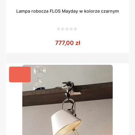
Lampa robocza FLOS Mayday w kolorze czarnym
0
z
777,00
zł
5