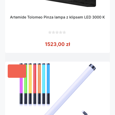
Artemide Tolomeo Pinza lampa z klipsem LED 3000 K
0
z
1523,00
zł
5