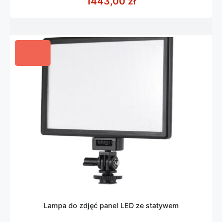
1443,00
zł
5
Lampa do zdjęć panel LED ze statywem