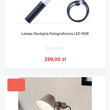
Lampa Studyjna Fotograficzna LED RGB
0
z
299,00
zł
5