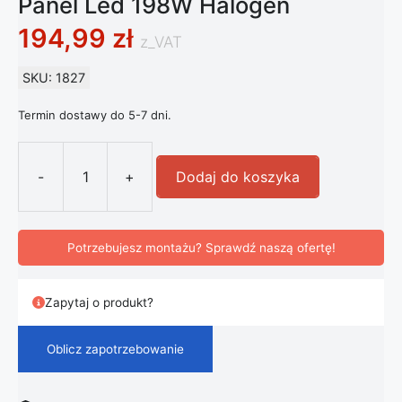
Panel Led 198W Halogen
194,99
zł
z_VAT
SKU: 1827
Termin dostawy do 5-7 dni.
-
+
Dodaj do koszyka
ilość Panel Led 198W Halogen
Potrzebujesz montażu? Sprawdź naszą ofertę!
Zapytaj o produkt?
Oblicz zapotrzebowanie