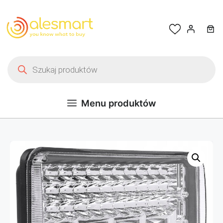
Przejdź do treści
Wyszukiwarka produktów
Menu produktów