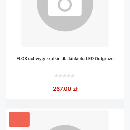
FLOS uchwyty krótkie dla kinkietu LED Outgraze
0
z
267,00
zł
5