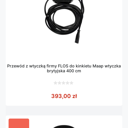
Przewód z wtyczką firmy FLOS do kinkietu Maap wtyczka
brytyjska 400 cm
0
z
393,00
zł
5