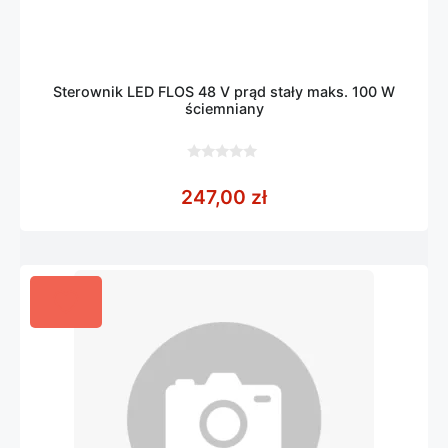
Sterownik LED FLOS 48 V prąd stały maks. 100 W
ściemniany
0
z
247,00
zł
5