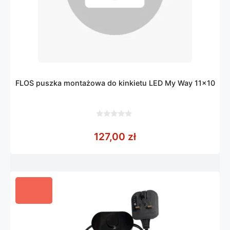
FLOS puszka montażowa do kinkietu LED My Way 11×10
0
z
127,00
zł
5