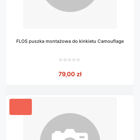
FLOS puszka montażowa do kinkietu Camouflage
0
z
79,00
zł
5