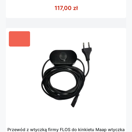
0
z
117,00
zł
5
Przewód z wtyczką firmy FLOS do kinkietu Maap wtyczka