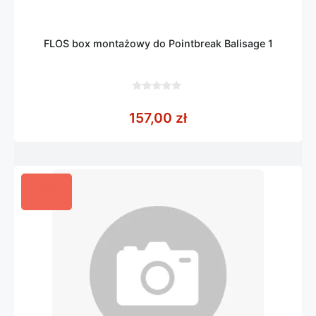
FLOS box montażowy do Pointbreak Balisage 1
0
z
157,00
zł
5