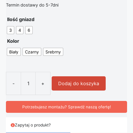
Termin dostawy do 5-7dni
Ilość gniazd
3
4
6
Kolor
Biały
Czarny
Srebrny
-
+
Dodaj do koszyka
ilość Gniazdo na blatowe chowane w 
Potrzebujesz montażu? Sprawdź naszą ofertę!
Zapytaj o produkt?