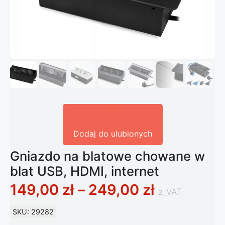
Dodaj do ulubionych
Gniazdo na blatowe chowane w
blat USB, HDMI, internet
Zakres ce
149,00
zł
–
249,00
zł
z_VAT
SKU: 29282