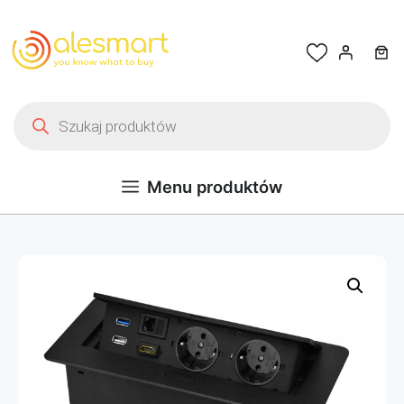
Przejdź do treści
Wyszukiwarka produktów
Menu produktów