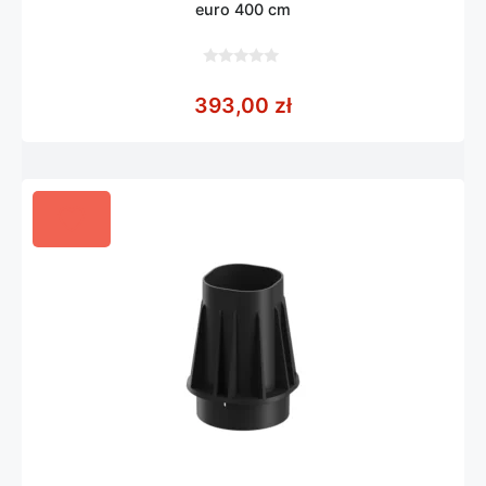
euro 400 cm
0
z
393,00
zł
5