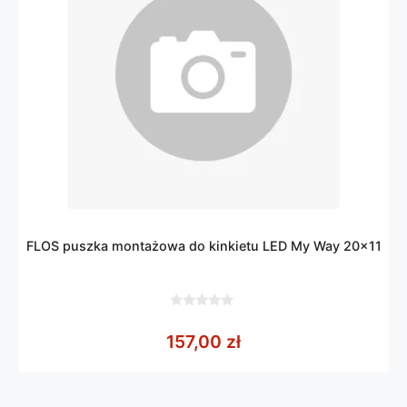
FLOS puszka montażowa do kinkietu LED My Way 20×11
0
z
157,00
zł
5