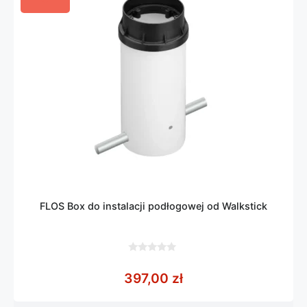
FLOS Box do instalacji podłogowej od Walkstick
0
z
397,00
zł
5