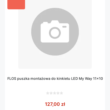
FLOS puszka montażowa do kinkietu LED My Way 11×10
0
z
127,00
zł
5