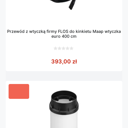
Przewód z wtyczką firmy FLOS do kinkietu Maap wtyczka
euro 400 cm
0
z
393,00
zł
5