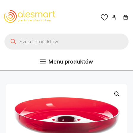
Przejdź do treści
Wyszukiwarka produktów
Menu produktów