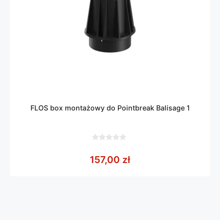
FLOS box montażowy do Pointbreak Balisage 1
0
z
157,00
zł
5