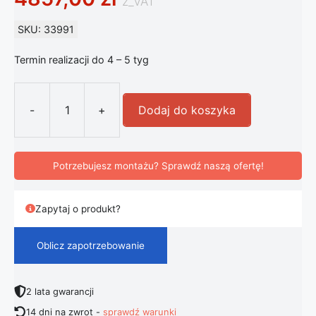
z_VAT
SKU: 33991
Termin realizacji do 4 – 5 tyg
-
+
Dodaj do koszyka
ilość Artemide Bontà lampa stołowa
Potrzebujesz montażu? Sprawdź naszą ofertę!
Zapytaj o produkt?
Oblicz zapotrzebowanie
2 lata gwarancji
14 dni na zwrot -
sprawdź warunki