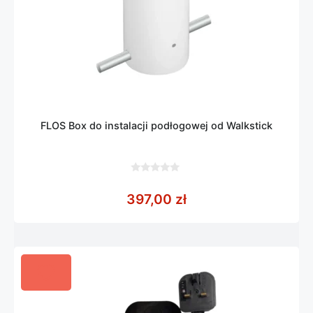
FLOS Box do instalacji podłogowej od Walkstick
0
z
397,00
zł
5