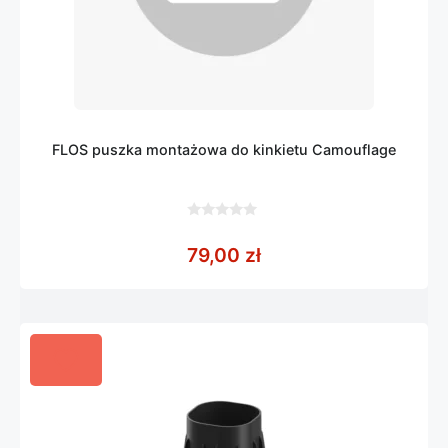
FLOS puszka montażowa do kinkietu Camouflage
0
z
79,00
zł
5