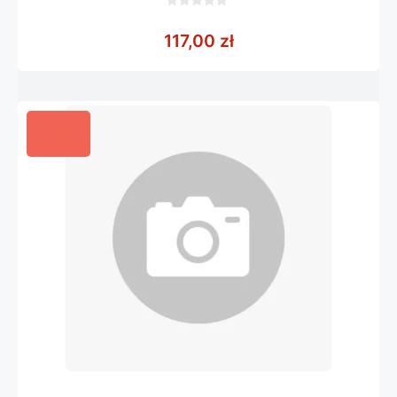
0
z
117,00
zł
5