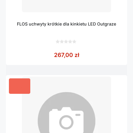
FLOS uchwyty krótkie dla kinkietu LED Outgraze
0
z
267,00
zł
5