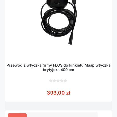
Przewód z wtyczką firmy FLOS do kinkietu Maap wtyczka
brytyjska 400 cm
0
z
393,00
zł
5