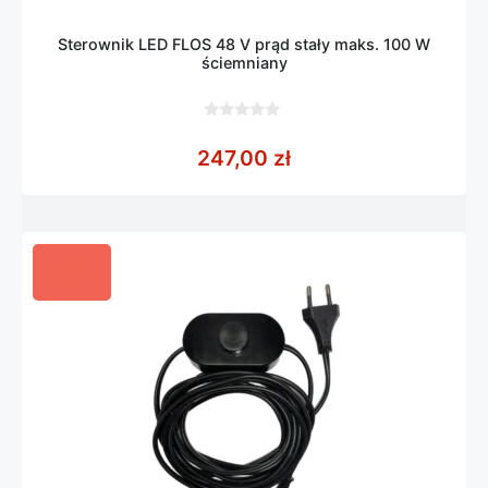
Sterownik LED FLOS 48 V prąd stały maks. 100 W
ściemniany
0
z
247,00
zł
5