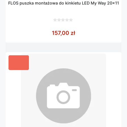
FLOS puszka montażowa do kinkietu LED My Way 20×11
0
z
157,00
zł
5