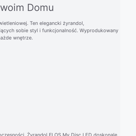
 Twoim Domu
etleniowej. Ten elegancki żyrandol,
iących sobie styl i funkcjonalność. Wyprodukowany
każde wnętrze.
woczesności. Żyrandol FLOS My Disc LED doskonale