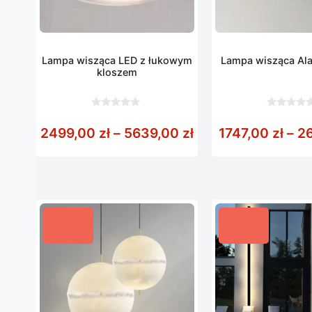
Lampa wisząca LED z łukowym
Lampa wisząca Ala
kloszem
0
0
z
z
Zakres cen: od 24
2499,00
zł
–
5639,00
zł
1747,00
zł
–
2
5
5