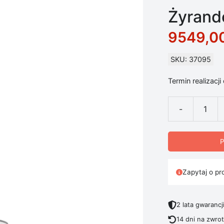
Żyrand
9549,0
SKU: 37095
Termin realizacji
-
ilość Żyrando
P
Zapytaj o pr
2 lata gwarancj
14 dni na zwro