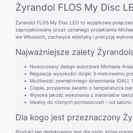
Żyrandol FLOS My Disc LE
Żyrandol FLOS My Disc LED to wyjątkowe połączeni
zaprojektowany przez uznanego projektanta Michae
we Włoszech, zachwyca estetyką i precyzją wykonan
Najważniejsze zalety Żyrandol
Nowoczesny design autorstwa Michaela Anas
Regulacja wysokości dzięki 3-metrowemu p
Możliwość zewnętrznego ściemniania (DALI, 1
Ciepłe, przyjemne światło o temperaturze b
Wysoka jakość wykonania z materiałów takich 
Idealny do różnych pomieszczeń – od salonu 
Dla kogo jest przeznaczony Ż
Produkt ten dedykowany jest dla osób, które prag