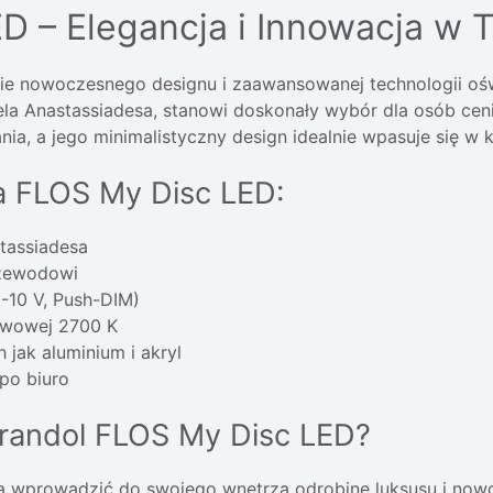
D – Elegancja i Innowacja w
e nowoczesnego designu i zaawansowanej technologii oświ
la Anastassiadesa, stanowi doskonały wybór dla osób cen
ia, a jego minimalistyczny design idealnie wpasuje się w 
a FLOS My Disc LED:
tassiadesa
rzewodowi
-10 V, Push-DIM)
arwowej 2700 K
jak aluminium i akryl
po biuro
yrandol FLOS My Disc LED?
ną wprowadzić do swojego wnętrza odrobinę luksusu i no