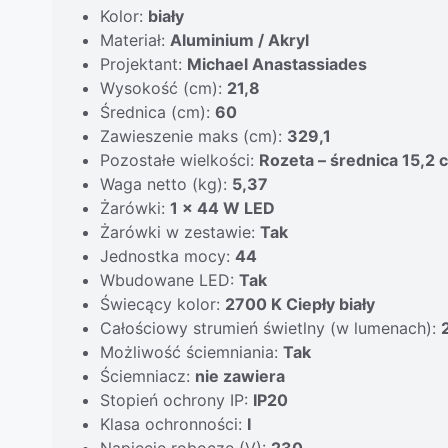
Kolor:
biały
Materiał:
Aluminium / Akryl
Projektant:
Michael Anastassiades
Wysokość (cm):
21,8
Średnica (cm):
60
Zawieszenie maks (cm):
329,1
Pozostałe wielkości:
Rozeta – średnica 15,2
Waga netto (kg):
5,37
Żarówki:
1 x 44 W LED
Żarówki w zestawie:
Tak
Jednostka mocy:
44
Wbudowane LED:
Tak
Świecący kolor:
2700 K Ciepły biały
Całościowy strumień świetlny (w lumenach):
Możliwość ściemniania:
Tak
Ściemniacz:
nie zawiera
Stopień ochrony IP:
IP20
Klasa ochronności:
I
Napięcie robocze (V):
230