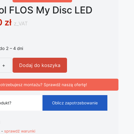
ol FLOS My Disc LED
0
zł
z_VAT
 do 2 – 4 dni
+
Dodaj do koszyka
l FLOS My Disc LED
otrzebujesz montażu? Sprawdź naszą ofertę!
odukt?
Oblicz zapotrzebowanie
i
t -
sprawdź warunki