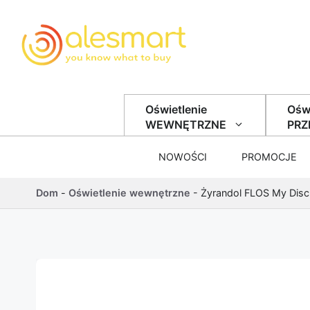
Przejdź do treści
Oświetlenie
Oświ
WEWNĘTRZNE
PR
NOWOŚCI
PROMOCJE
Dom
-
Oświetlenie wewnętrzne
-
Żyrandol FLOS My Disc