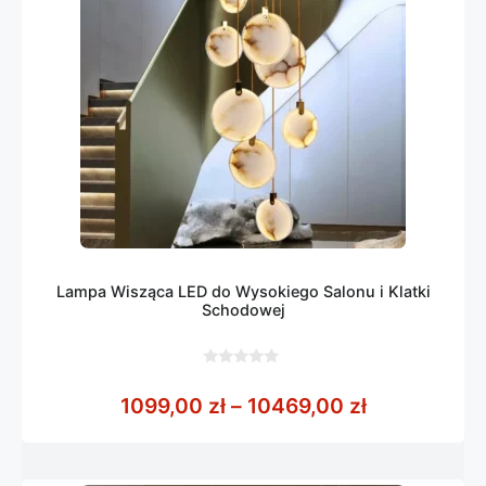
Lampa Wisząca LED do Wysokiego Salonu i Klatki
Schodowej
0
z
Zakres cen:
1099,00
zł
–
10469,00
zł
5