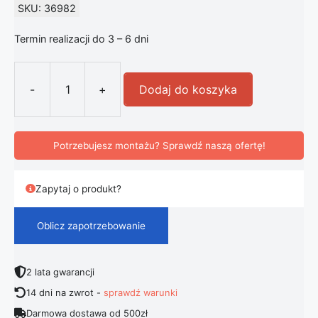
SKU: 36982
Termin realizacji do 3 – 6 dni
-
+
Dodaj do koszyka
ilość Żyrandol LED FLOS My Lines
Potrzebujesz montażu? Sprawdź naszą ofertę!
Zapytaj o produkt?
Oblicz zapotrzebowanie
2 lata gwarancji
14 dni na zwrot -
sprawdź warunki
Darmowa dostawa od 500zł