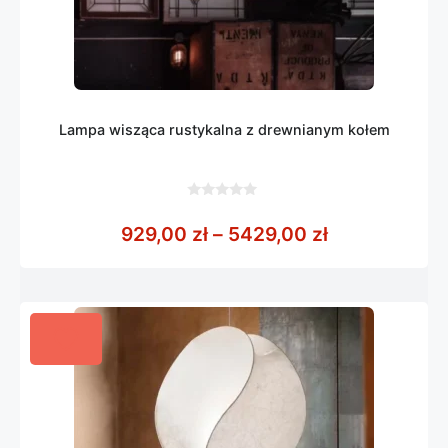
Lampa wisząca rustykalna z drewnianym kołem
0
z
Zakres cen: 
929,00
zł
–
5429,00
zł
5