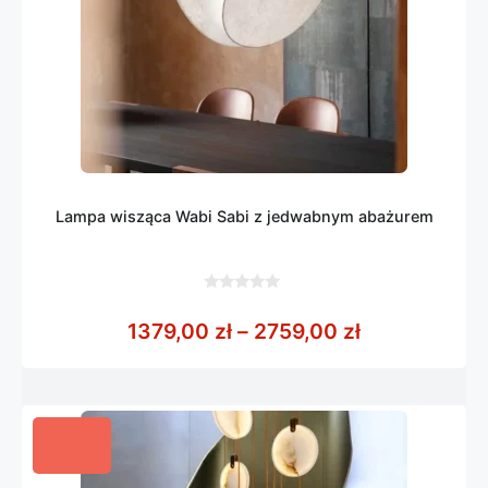
Lampa wisząca Wabi Sabi z jedwabnym abażurem
0
z
Zakres cen: 
1379,00
zł
–
2759,00
zł
5