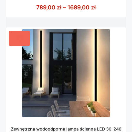
z
Zakres cen: o
789,00
zł
–
1689,00
zł
5
Zewnętrzna wodoodporna lampa ścienna LED 30-240