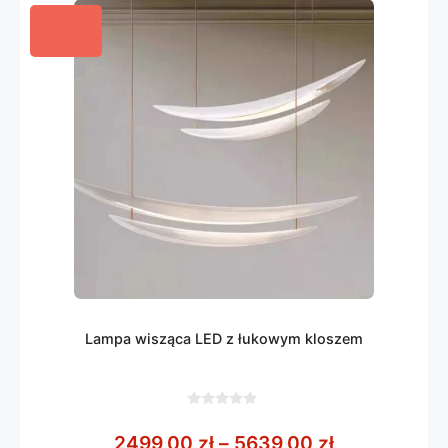
Lampa wisząca LED z łukowym kloszem
0
z
Zakres cen:
2499,00
zł
–
5639,00
zł
5