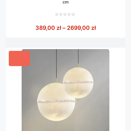
cm
0
z
Zakres cen: 
389,00
zł
–
2699,00
zł
5