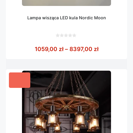
Lampa wisząca LED kula Nordic Moon
0
z
Zakres cen: 
1059,00
zł
–
8397,00
zł
5