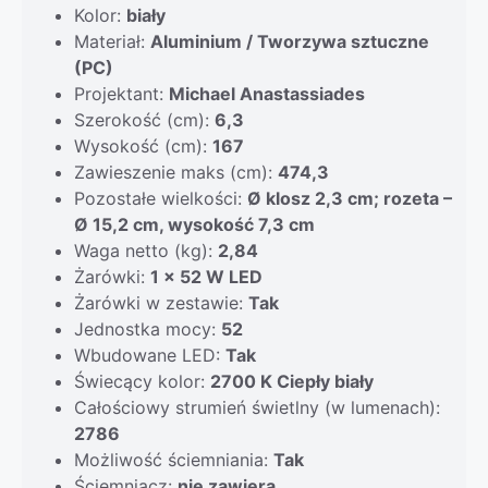
Kolor:
biały
Materiał:
Aluminium / Tworzywa sztuczne
(PC)
Projektant:
Michael Anastassiades
Szerokość (cm):
6,3
Wysokość (cm):
167
Zawieszenie maks (cm):
474,3
Pozostałe wielkości:
Ø klosz 2,3 cm; rozeta –
Ø 15,2 cm, wysokość 7,3 cm
Waga netto (kg):
2,84
Żarówki:
1 x 52 W LED
Żarówki w zestawie:
Tak
Jednostka mocy:
52
Wbudowane LED:
Tak
Świecący kolor:
2700 K Ciepły biały
Całościowy strumień świetlny (w lumenach):
2786
Możliwość ściemniania:
Tak
Ściemniacz:
nie zawiera