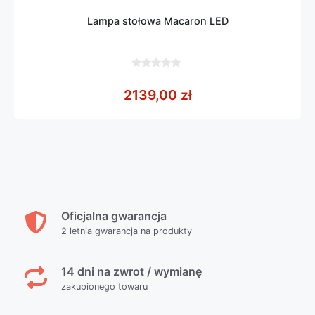
Lampa stołowa Macaron LED
0
z
2139,00
zł
5
Oficjalna gwarancja
2 letnia gwarancja na produkty
14 dni na zwrot / wymianę
zakupionego towaru