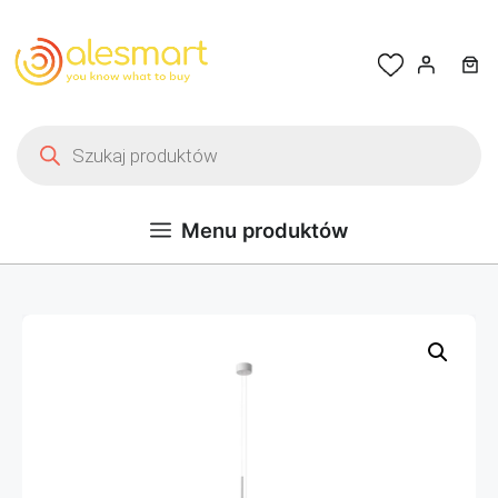
Przejdź do treści
Wyszukiwarka produktów
Menu produktów