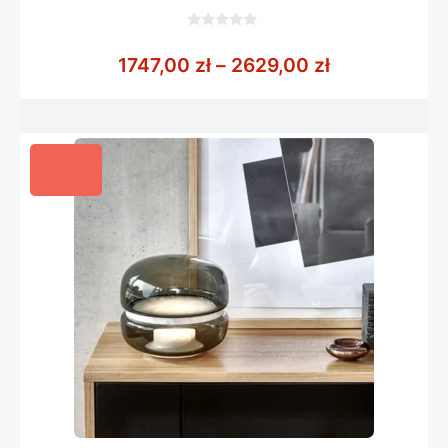
0
z
Zakres cen: 
1747,00
zł
–
2629,00
zł
5