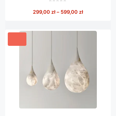
0
z
Zakres cen: o
299,00
zł
–
599,00
zł
5