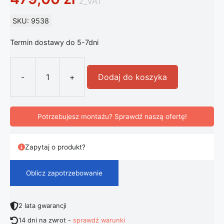
z_VAT
SKU: 9538
Termin dostawy do 5-7dni
-
+
Dodaj do koszyka
ilość Stelaż Na Hamak Metalowy 
Potrzebujesz montażu? Sprawdź naszą ofertę!
Zapytaj o produkt?
Oblicz zapotrzebowanie
2 lata gwarancji
14 dni na zwrot -
sprawdź warunki