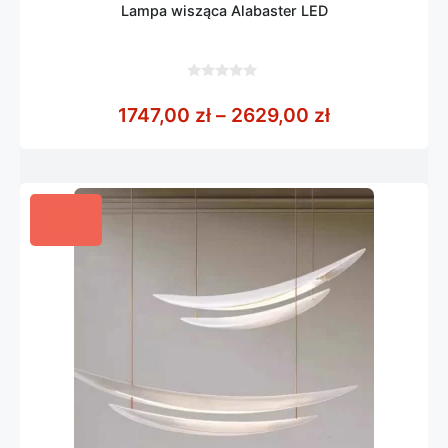
Lampa wisząca Alabaster LED
0
z
Zakres cen: 
1747,00
zł
–
2629,00
zł
5