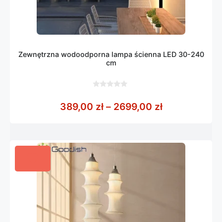
Zewnętrzna wodoodporna lampa ścienna LED 30-240
cm
0
z
Zakres cen: 
389,00
zł
–
2699,00
zł
5