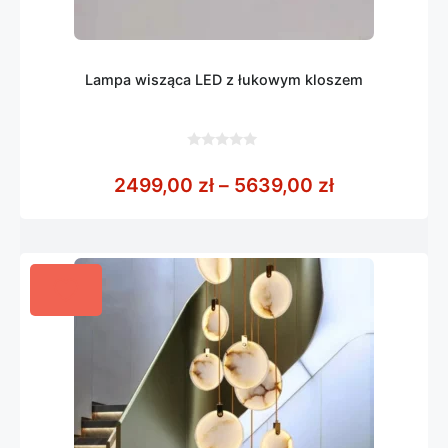
Lampa wisząca LED z łukowym kloszem
0
z
Zakres cen:
2499,00
zł
–
5639,00
zł
5