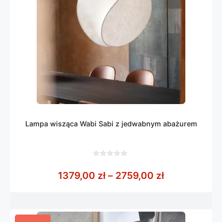
Lampa wisząca Wabi Sabi z jedwabnym abażurem
0
z
Zakres cen: 
1379,00
zł
–
2759,00
zł
5