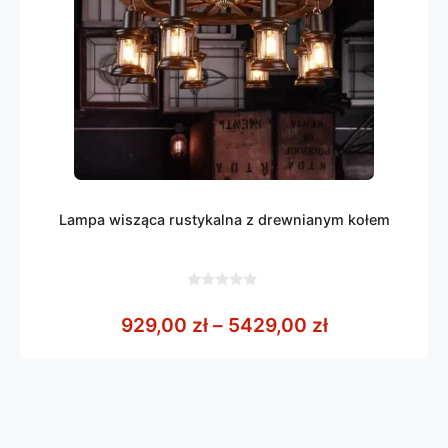
Lampa wisząca rustykalna z drewnianym kołem
0
z
Zakres cen: 
929,00
zł
–
5429,00
zł
5