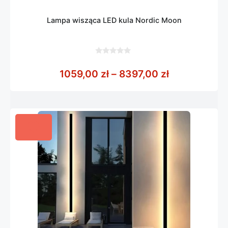
Lampa wisząca LED kula Nordic Moon
0
z
Zakres cen: 
1059,00
zł
–
8397,00
zł
5