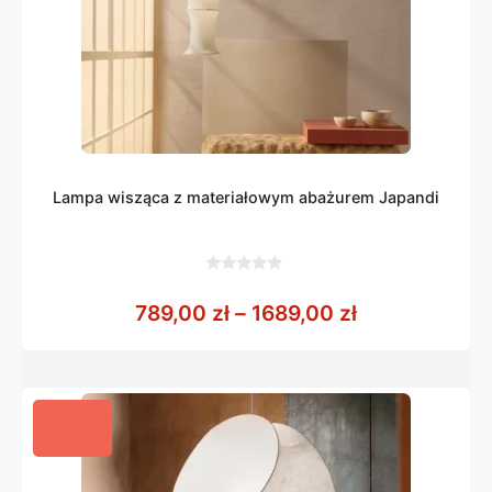
Lampa wisząca z materiałowym abażurem Japandi
0
z
Zakres cen: o
789,00
zł
–
1689,00
zł
5