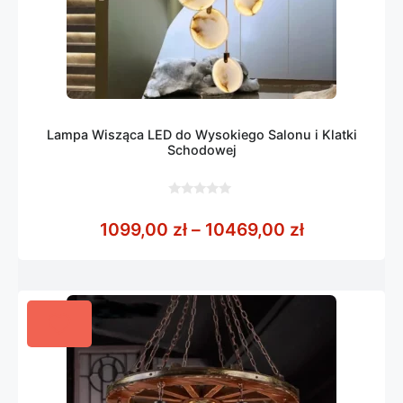
Lampa Wisząca LED do Wysokiego Salonu i Klatki
Schodowej
0
z
Zakres cen:
1099,00
zł
–
10469,00
zł
5