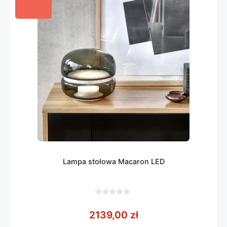
Lampa stołowa Macaron LED
0
z
2139,00
zł
5