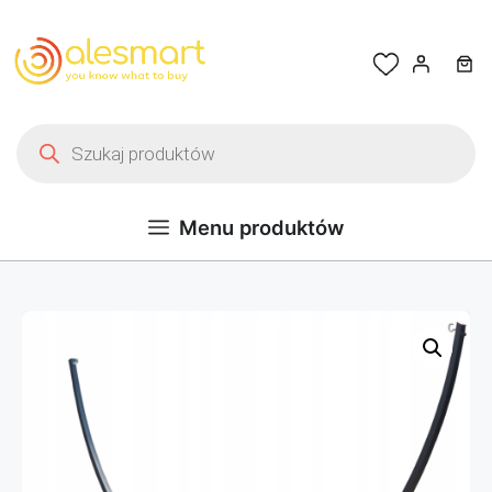
Przejdź do treści
Wyszukiwarka produktów
Menu produktów