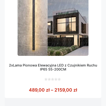
2xLama Pionowa Elewacyjna LED z Czujnikiem Ruchu
IP65 55-200CM
0
z
Zakres cen: 
489,00
zł
–
2159,00
zł
5