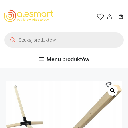
Przejdź do treści
Wyszukiwarka produktów
Menu produktów