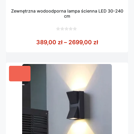
Zewnętrzna wodoodporna lampa ścienna LED 30-240
cm
0
z
Zakres cen: 
389,00
zł
–
2699,00
zł
5