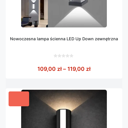
Nowoczesna lampa ścienna LED Up Down zewnętrzna
0
z
Zakres cen: od
109,00
zł
–
119,00
zł
5