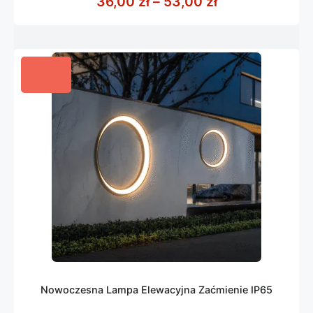
Zakres cen: od
36,00
zł
–
53,00
zł
5
Nowoczesna Lampa Elewacyjna Zaćmienie IP65