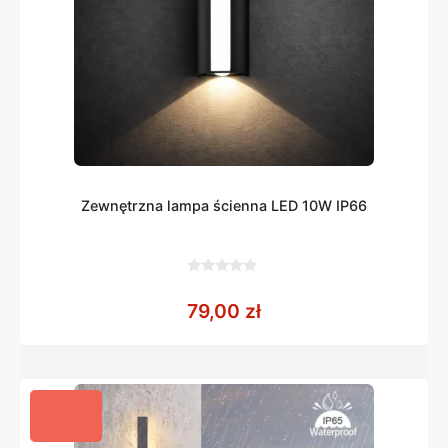
Zewnętrzna lampa ścienna LED 10W IP66
0
z
79,00
zł
5