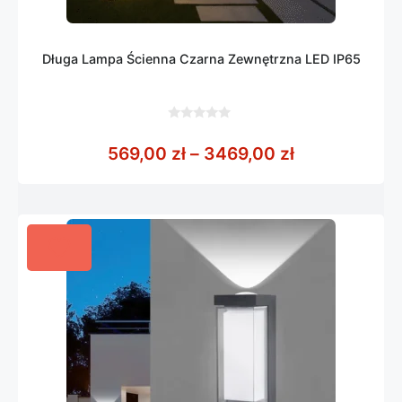
Długa Lampa Ścienna Czarna Zewnętrzna LED IP65
0
z
Zakres cen: 
569,00
zł
–
3469,00
zł
5