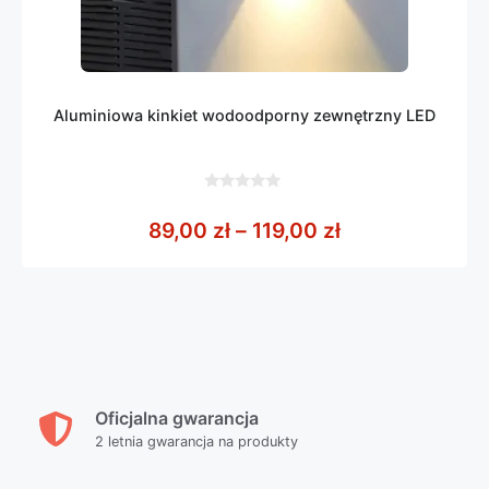
Aluminiowa kinkiet wodoodporny zewnętrzny LED
0
z
Zakres cen: od
89,00
zł
–
119,00
zł
5
Oficjalna gwarancja
2 letnia gwarancja na produkty