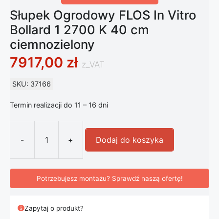
Słupek Ogrodowy FLOS In Vitro
Bollard 1 2700 K 40 cm
ciemnozielony
7917,00
zł
z_VAT
SKU: 37166
Termin realizacji do 11 – 16 dni
-
+
Dodaj do koszyka
ilość Słupek Ogrodowy FLOS In Vitr
Potrzebujesz montażu? Sprawdź naszą ofertę!
Zapytaj o produkt?