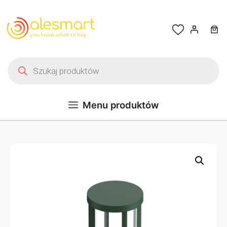
Przejdź do treści
Wyszukiwarka produktów
Menu produktów