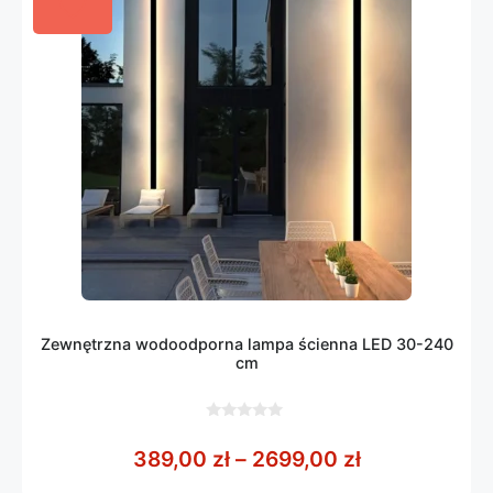
Zewnętrzna wodoodporna lampa ścienna LED 30-240
cm
0
z
Zakres cen: 
389,00
zł
–
2699,00
zł
5