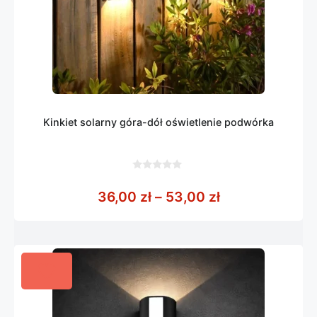
Kinkiet solarny góra-dół oświetlenie podwórka
0
z
Zakres cen: od
36,00
zł
–
53,00
zł
5