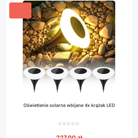
Oświetlenie solarne wbijane 4x krążek LED
0
z
227,00
zł
5