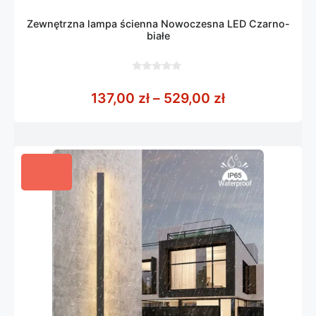
Zewnętrzna lampa ścienna Nowoczesna LED Czarno-
białe
0
z
Zakres cen: o
137,00
zł
–
529,00
zł
5