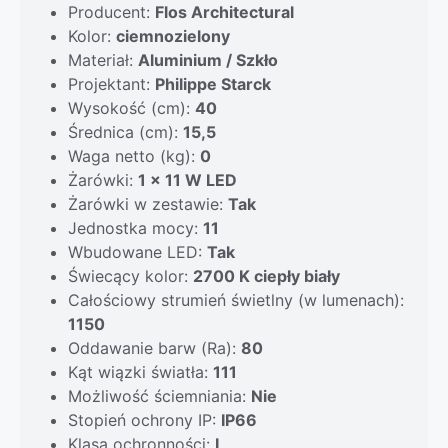
Producent:
Flos Architectural
Kolor:
ciemnozielony
Materiał:
Aluminium / Szkło
Projektant:
Philippe Starck
Wysokość (cm):
40
Średnica (cm):
15,5
Waga netto (kg):
0
Żarówki:
1 x 11 W LED
Żarówki w zestawie:
Tak
Jednostka mocy:
11
Wbudowane LED:
Tak
Świecący kolor:
2700 K ciepły biały
Całościowy strumień świetlny (w lumenach):
1150
Oddawanie barw (Ra):
80
Kąt wiązki światła:
111
Możliwość ściemniania:
Nie
Stopień ochrony IP:
IP66
Klasa ochronności:
I