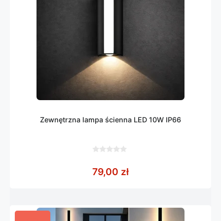
Zewnętrzna lampa ścienna LED 10W IP66
0
z
79,00
zł
5