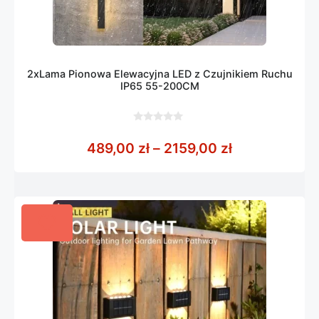
2xLama Pionowa Elewacyjna LED z Czujnikiem Ruchu
IP65 55-200CM
0
z
Zakres cen: 
489,00
zł
–
2159,00
zł
5