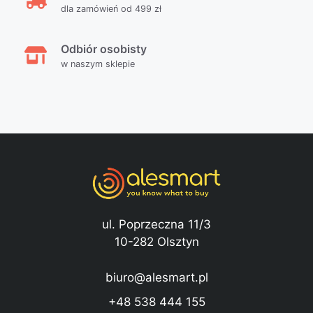
dla zamówień od 499 zł
Odbiór osobisty
w naszym sklepie
ul. Poprzeczna 11/3
10-282 Olsztyn
biuro@alesmart.pl
+48 538 444 155