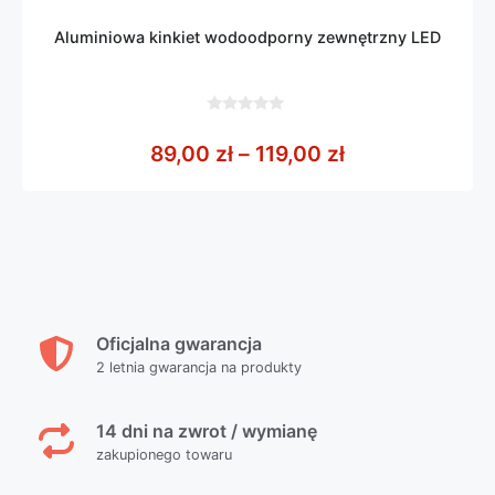
Aluminiowa kinkiet wodoodporny zewnętrzny LED
0
z
Zakres cen: od
89,00
zł
–
119,00
zł
5
Oficjalna gwarancja
2 letnia gwarancja na produkty
14 dni na zwrot / wymianę
zakupionego towaru