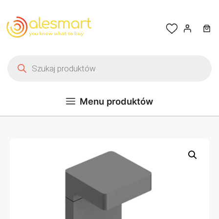
Przejdź do treści
Wyszukiwarka produktów
Menu produktów