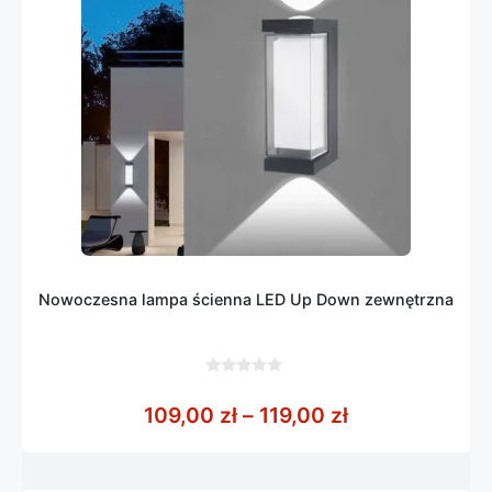
Nowoczesna lampa ścienna LED Up Down zewnętrzna
0
z
Zakres cen: od
109,00
zł
–
119,00
zł
5