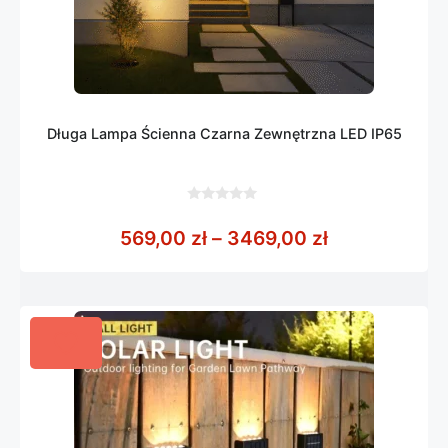
Długa Lampa Ścienna Czarna Zewnętrzna LED IP65
0
z
Zakres cen: 
569,00
zł
–
3469,00
zł
5