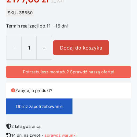
z_VAT
SKU: 38550
Termin realizacji do 11 – 16 dni
-
+
Dodaj do koszyka
ilość FLOS Casting C 100 lampa cok
Potrzebujesz montażu? Sprawdź naszą ofertę!
Zapytaj o produkt?
Oblicz zapotrzebowanie
2 lata gwarancji
14 dni na zwrot -
sprawdź warunki