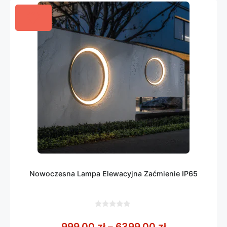
Nowoczesna Lampa Elewacyjna Zaćmienie IP65
0
z
Zakres cen: 
999,00
zł
–
6399,00
zł
5