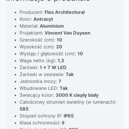
Producent:
Flos Architectural
Kolor:
Antracyt
Materiał:
Aluminium
Projektant:
Vincent Van Duysen
Szerokość (cm):
10
Wysokość (cm):
20
Występ / głębokość (cm):
10
Waga netto (kg):
1,3
Żarówki:
1 x 7 W LED
Żarówki w zestawie:
Tak
Jednostka mocy:
7
Wbudowane LED:
Tak
Świecący kolor:
3000 K ciepły biały
Całościowy strumień świetlny (w lumenach):
585
Stopień ochrony IP:
IP65
Klasa ochronności:
II