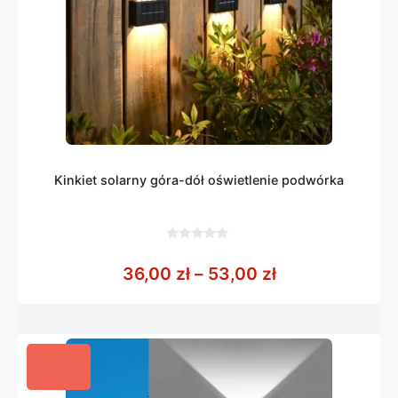
Kinkiet solarny góra-dół oświetlenie podwórka
0
z
Zakres cen: od
36,00
zł
–
53,00
zł
5