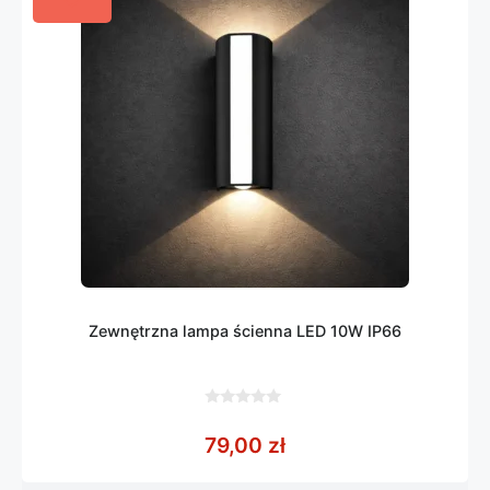
Zewnętrzna lampa ścienna LED 10W IP66
0
z
79,00
zł
5