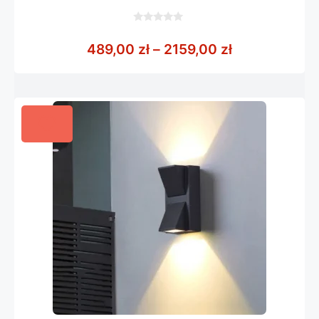
0
z
Zakres cen: 
489,00
zł
–
2159,00
zł
5