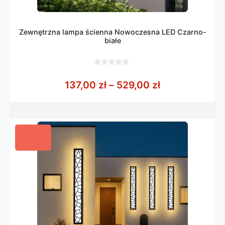
Zewnętrzna lampa ścienna Nowoczesna LED Czarno-
białe
0
z
Zakres cen: o
137,00
zł
–
529,00
zł
5