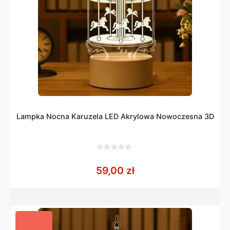
Lampka Nocna Karuzela LED Akrylowa Nowoczesna 3D
0
z
59,00
zł
5