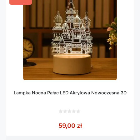
Lampka Nocna Pałac LED Akrylowa Nowoczesna 3D
0
z
59,00
zł
5