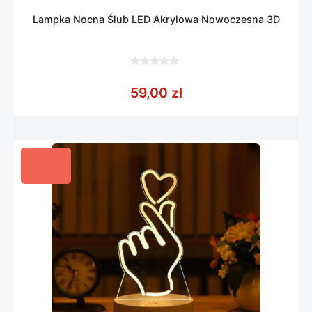
Lampka Nocna Ślub LED Akrylowa Nowoczesna 3D
0
z
59,00
zł
5