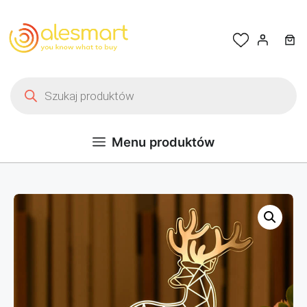
Przejdź do treści
Wyszukiwarka produktów
Menu produktów