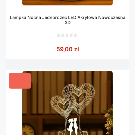
Lampka Nocna Jednorożec LED Akrylowa Nowoczesna
3D
0
z
59,00
zł
5