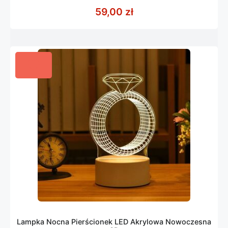
z
59,00
zł
5
Lampka Nocna Pierścionek LED Akrylowa Nowoczesna