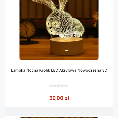
Lampka Nocna Królik LED Akrylowa Nowoczesna 3D
0
z
59,00
zł
5