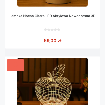
Lampka Nocna Gitara LED Akrylowa Nowoczesna 3D
0
z
59,00
zł
5