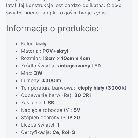
lata! Jej konstrukcja jest bardzo delikatna. Ciepłe
światło nocnej lampki rozjaśni Twoje życie.
Informacje o produkcie:
Kolor:
biały
Materiał:
PCV+akryl
Rozmiar:
18cm x 10cm x 4cm
.
Źródło światła:
zintegrowany LED
Moc:
3
W
Lumeny:
±300lm
Temperatura barwowa:
ciepły biały (3000K)
Oddawanie barw (Ra):
80 CRI
Zasilanie:
USB.
Napięcie robocze (V):
5V
Stopień ochrony IP:
IP 20
Liczba świateł:
1
Certyfikacja:
Ce, RoHS