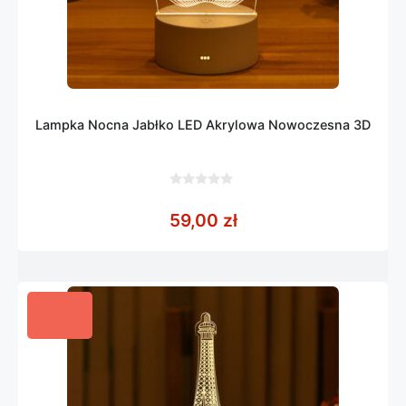
Lampka Nocna Jabłko LED Akrylowa Nowoczesna 3D
0
z
59,00
zł
5