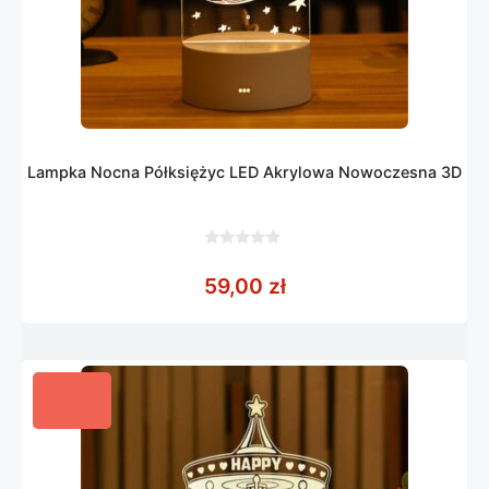
Lampka Nocna Półksiężyc LED Akrylowa Nowoczesna 3D
0
z
59,00
zł
5