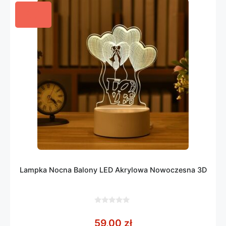
Lampka Nocna Balony LED Akrylowa Nowoczesna 3D
0
z
59,00
zł
5