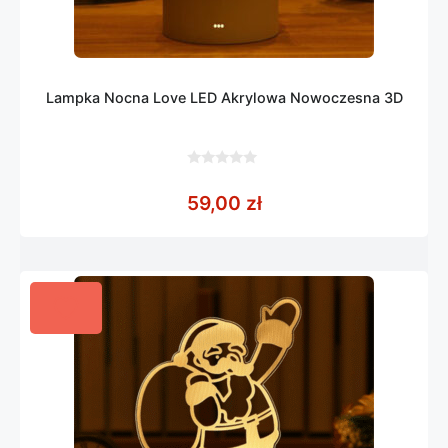
Lampka Nocna Love LED Akrylowa Nowoczesna 3D
0
z
59,00
zł
5