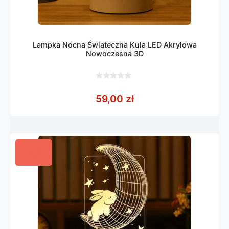
Lampka Nocna Świąteczna Kula LED Akrylowa
Nowoczesna 3D
0
z
59,00
zł
5