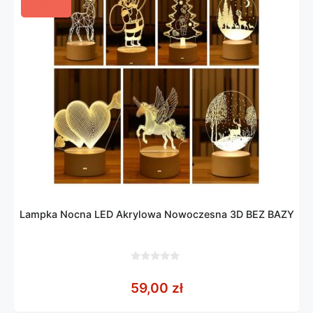
Lampka Nocna LED Akrylowa Nowoczesna 3D BEZ BAZY
0
z
59,00
zł
5