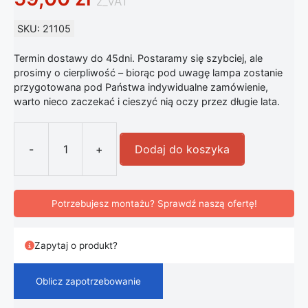
z_VAT
SKU: 21105
Termin dostawy do 45dni. Postaramy się szybciej, ale
prosimy o cierpliwość – biorąc pod uwagę lampa zostanie
przygotowana pod Państwa indywidualne zamówienie,
warto nieco zaczekać i cieszyć nią oczy przez długie lata.
-
+
Dodaj do koszyka
ilość Lampka Nocna Jeleń LED Akr
Potrzebujesz montażu? Sprawdź naszą ofertę!
Zapytaj o produkt?
Oblicz zapotrzebowanie