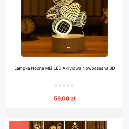
Lampka Nocna Miś LED Akrylowa Nowoczesna 3D
0
z
59,00
zł
5