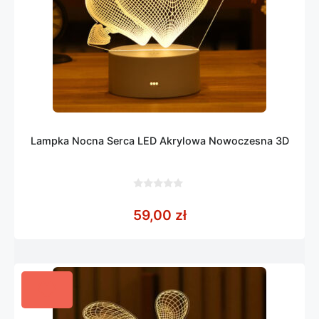
Lampka Nocna Serca LED Akrylowa Nowoczesna 3D
0
z
59,00
zł
5