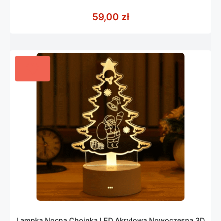
5.00
z 5
59,00
zł
Lampka Nocna Choinka LED Akrylowa Nowoczesna 3D