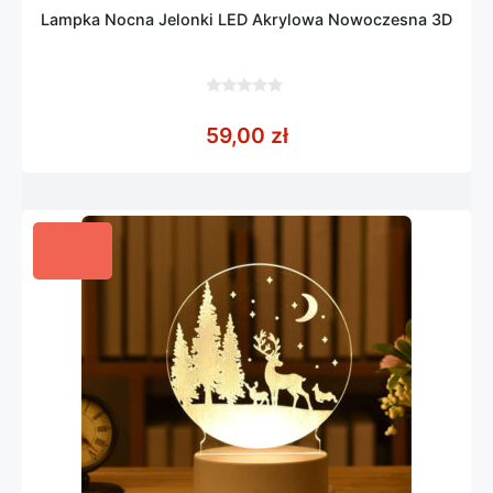
Lampka Nocna Jelonki LED Akrylowa Nowoczesna 3D
0
z
59,00
zł
5