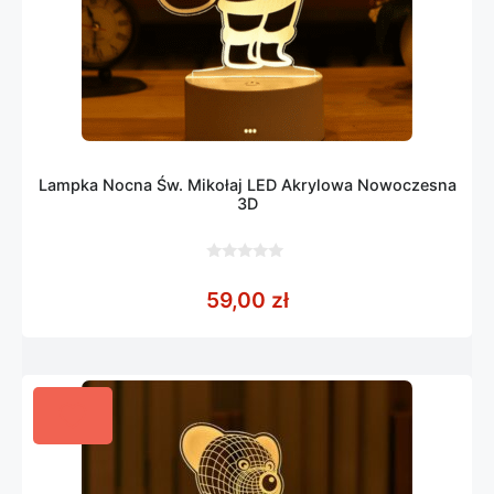
Lampka Nocna Św. Mikołaj LED Akrylowa Nowoczesna
3D
0
z
59,00
zł
5