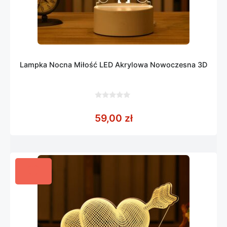
Lampka Nocna Miłość LED Akrylowa Nowoczesna 3D
0
z
59,00
zł
5