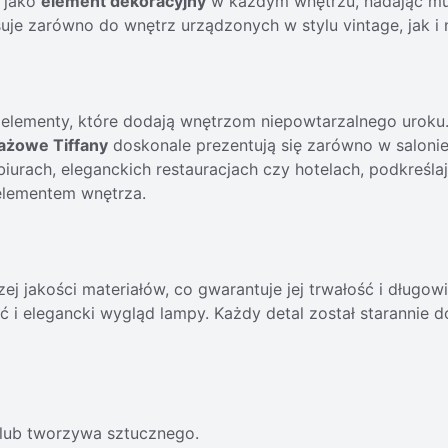
ę jako
element dekoracyjny
w każdym wnętrzu, nadając mu 
suje zarówno do wnętrz urządzonych w stylu vintage, jak i
że elementy, które dodają wnętrzom niepowtarzalnego uroku.
ażowe Tiffany
doskonale prezentują się zarówno w salonie, s
iurach, eleganckich restauracjach czy hotelach, podkreśla
 elementem wnętrza.
j jakości materiałów, co gwarantuje jej trwałość i długo
ość i elegancki wygląd lampy. Każdy detal został starannie
 lub tworzywa sztucznego.