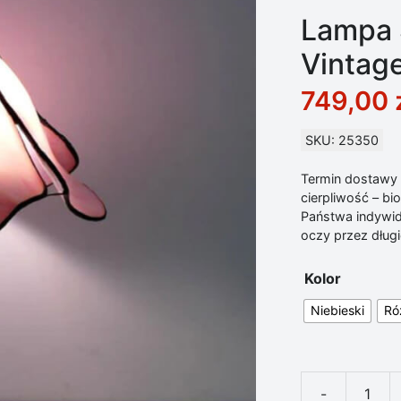
Lampa 
Vintag
749,00
SKU: 25350
Termin dostawy d
cierpliwość – b
Państwa indywid
oczy przez długie
Kolor
Niebieski
Ró
-