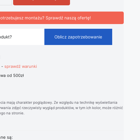
ołowa Kwiat Tiffany Vintage
otrzebujesz montażu? Sprawdź naszą ofertę!
odukt?
Oblicz zapotrzebowanie
i
t -
sprawdź warunki
wa od 500zł
cia mają charakter poglądowy. Ze względu na technikę wyświetlania
wania zdjęć rzeczywisty wygląd produktów, w tym ich kolor, może różnić
go na stronie.
ane są: