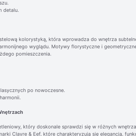
szu.
 detalu.
astelową kolorystyką, która wprowadza do wnętrza subteln
harmonijnego wyglądu. Motywy florystyczne i geometryczn
ażdego pomieszczenia.
 klasycznych po nowoczesne.
harmonii.
Wnętrzach
etleniowy, który doskonale sprawdzi się w różnych wnętr
 marki Clayre & Eef, które charakteryzują się elegancją, fu