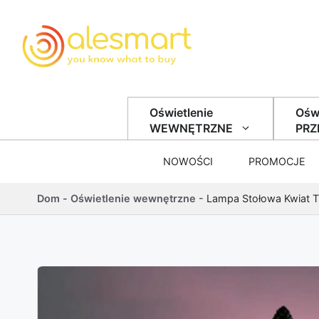
Przejdź do treści
Oświetlenie
Oświ
WEWNĘTRZNE
PR
NOWOŚCI
PROMOCJE
Dom
-
Oświetlenie wewnętrzne
-
Lampa Stołowa Kwiat Ti