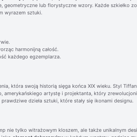
ne, geometryczne lub florystyczne wzory. Każde szkiełko z
ym wyrazem sztuki.
wie.
worząc harmonijną całość.
ość każdego egzemplarza.
ia, która swoją historią sięga końca XIX wieku. Styl Tiffany
, amerykańskiego artystę i projektanta, który zrewolucj
e prawdziwe dzieła sztuki, które stały się ikonami designu.
amp nie tylko witrażowym kloszem, ale także unikalnym des