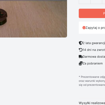
ilość Lampa St
P
Zapytaj o pr
2 lata gwarancj
14 dni na zwro
Darmowa dosta
Za pobraniem
* Prezentowane zdję
oraz warunki wykony
się od prezentowane
Wysyłki realizow