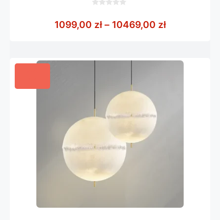
0
z
Zakres cen:
1099,00
zł
–
10469,00
zł
5