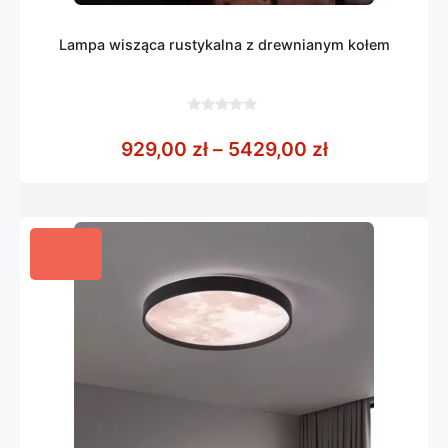
Lampa wisząca rustykalna z drewnianym kołem
0
z
Zakres cen: 
929,00
zł
–
5429,00
zł
5