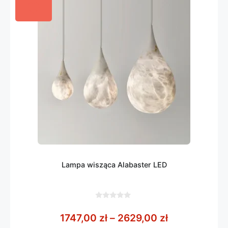
Lampa wisząca Alabaster LED
0
z
Zakres cen: 
1747,00
zł
–
2629,00
zł
5