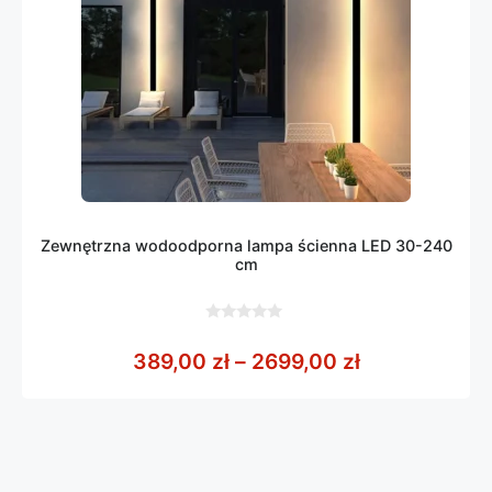
Zewnętrzna wodoodporna lampa ścienna LED 30-240
cm
0
z
Zakres cen: 
389,00
zł
–
2699,00
zł
5