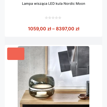
Lampa wisząca LED kula Nordic Moon
0
z
Zakres cen: 
1059,00
zł
–
8397,00
zł
5