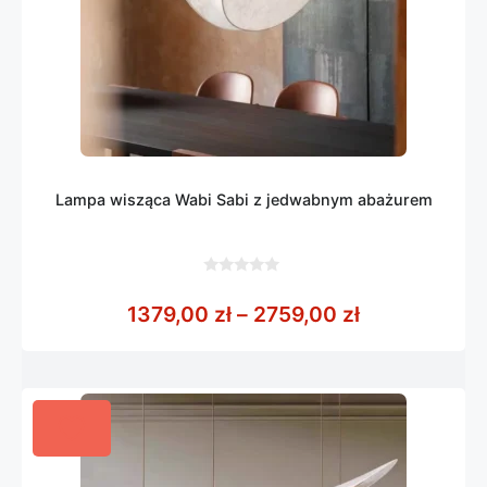
Lampa wisząca Wabi Sabi z jedwabnym abażurem
0
z
Zakres cen: 
1379,00
zł
–
2759,00
zł
5