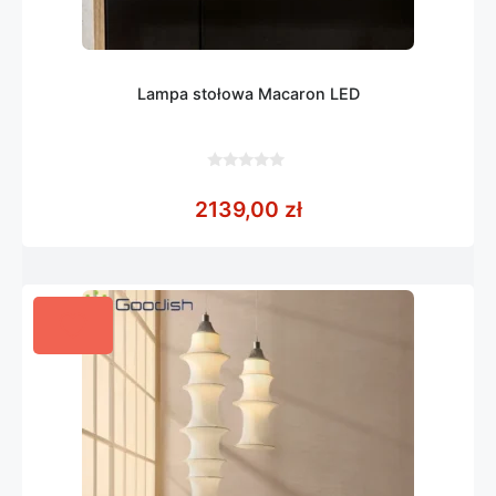
Lampa stołowa Macaron LED
0
z
2139,00
zł
5