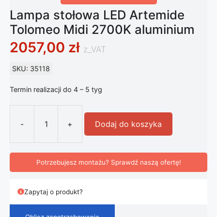
Lampa stołowa LED Artemide
Tolomeo Midi 2700K aluminium
2057,00
zł
z_VAT
SKU: 35118
Termin realizacji do 4 – 5 tyg
-
+
Dodaj do koszyka
ilość Lampa stołowa LED Artemide 
Potrzebujesz montażu? Sprawdź naszą ofertę!
Zapytaj o produkt?
Oblicz zapotrzebowanie