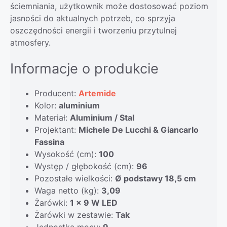
ściemniania, użytkownik może dostosować poziom
jasności do aktualnych potrzeb, co sprzyja
oszczędności energii i tworzeniu przytulnej
atmosfery.
Informacje o produkcie
Producent:
Artemide
Kolor:
aluminium
Materiał:
Aluminium / Stal
Projektant:
Michele De Lucchi & Giancarlo
Fassina
Wysokość (cm):
100
Występ / głębokość (cm):
96
Pozostałe wielkości:
Ø podstawy 18,5 cm
Waga netto (kg):
3,09
Żarówki:
1 x 9 W LED
Żarówki w zestawie:
Tak
Jednostka mocy:
9