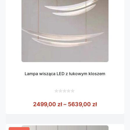
Lampa wisząca LED z łukowym kloszem
0
z
Zakres cen:
2499,00
zł
–
5639,00
zł
5