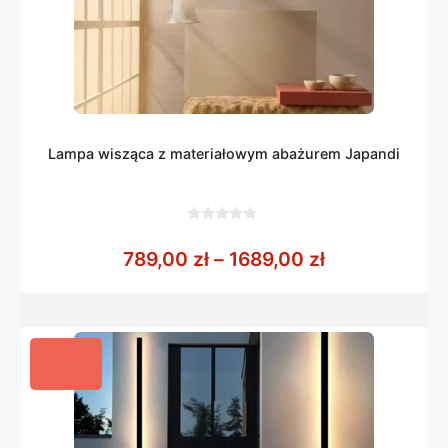
Lampa wisząca z materiałowym abażurem Japandi
0
z
Zakres cen: o
789,00
zł
–
1689,00
zł
5