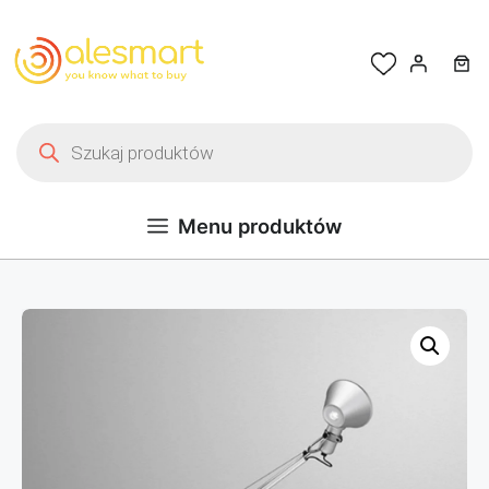
Przejdź do treści
Wyszukiwarka produktów
Menu produktów