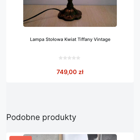
Lampa Stołowa Kwiat Tiffany Vintage
0
z
749,00
zł
5
Podobne produkty