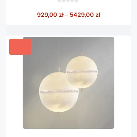
0
z
Zakres cen: 
929,00
zł
–
5429,00
zł
5