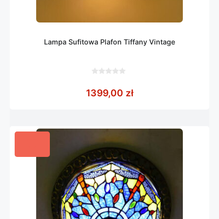
Lampa Sufitowa Plafon Tiffany Vintage
0
z
1399,00
zł
5