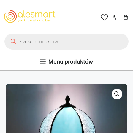
Przejdź do treści
Wyszukiwarka produktów
Menu produktów