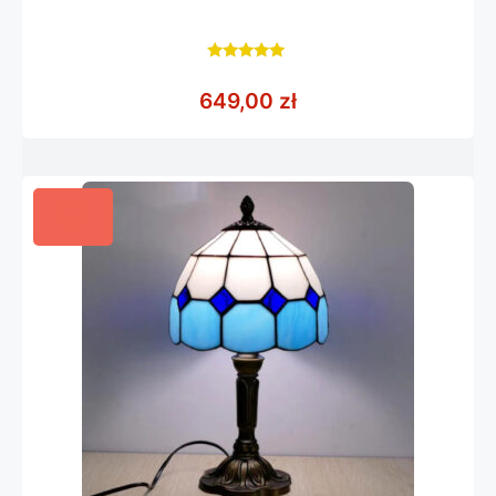
5.00
z 5
649,00
zł