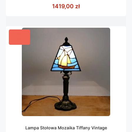
z
1419,00
zł
5
Lampa Stołowa Mozaika Tiffany Vintage