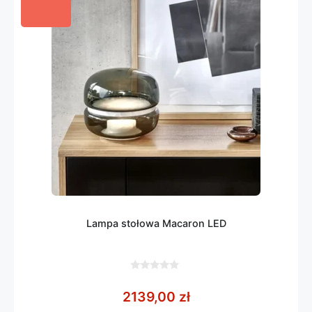
Lampa stołowa Macaron LED
0
z
2139,00
zł
5