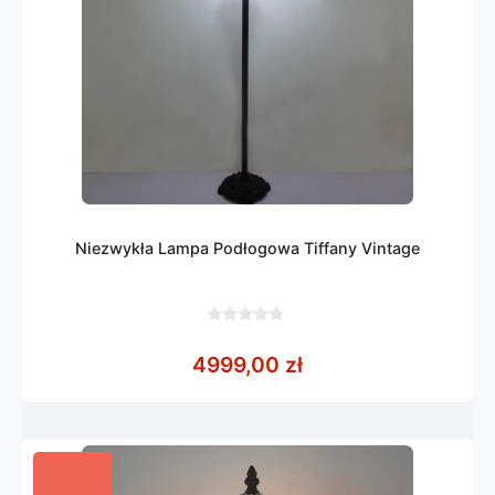
Niezwykła Lampa Podłogowa Tiffany Vintage
0
z
4999,00
zł
5