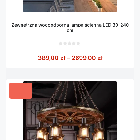
Zewnętrzna wodoodporna lampa ścienna LED 30-240
cm
0
z
Zakres cen: 
389,00
zł
–
2699,00
zł
5