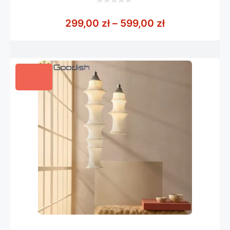
0
z
Zakres cen: o
299,00
zł
–
599,00
zł
5