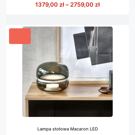
z
Zakres cen: 
1379,00
zł
–
2759,00
zł
5
Lampa stołowa Macaron LED