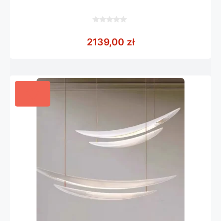
0
z
2139,00
zł
5