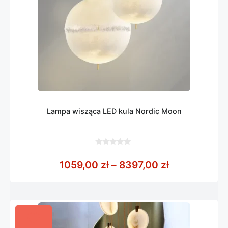
Lampa wisząca LED kula Nordic Moon
0
z
Zakres cen: 
1059,00
zł
–
8397,00
zł
5