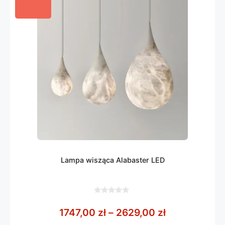
Lampa wisząca Alabaster LED
0
z
Zakres cen: 
1747,00
zł
–
2629,00
zł
5