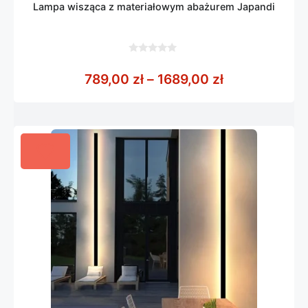
Lampa wisząca z materiałowym abażurem Japandi
0
z
Zakres cen: o
789,00
zł
–
1689,00
zł
5