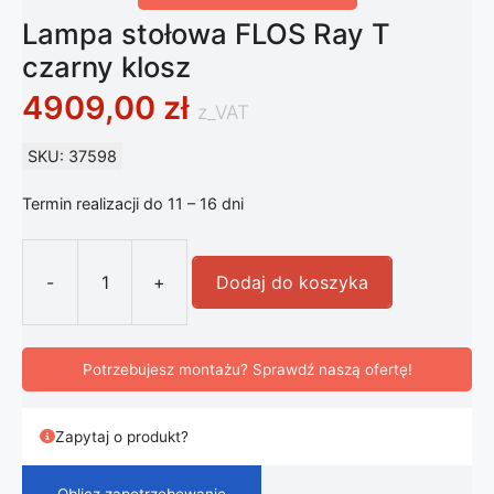
Lampa stołowa FLOS Ray T
czarny klosz
4909,00
zł
z_VAT
SKU: 37598
Termin realizacji do 11 – 16 dni
-
+
Dodaj do koszyka
ilość Lampa stołowa FLOS Ray T cza
Potrzebujesz montażu? Sprawdź naszą ofertę!
Zapytaj o produkt?
Oblicz zapotrzebowanie