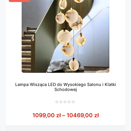
Lampa Wisząca LED do Wysokiego Salonu i Klatki
Schodowej
0
z
Zakres cen:
1099,00
zł
–
10469,00
zł
5