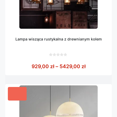
Lampa wisząca rustykalna z drewnianym kołem
0
z
Zakres cen: 
929,00
zł
–
5429,00
zł
5