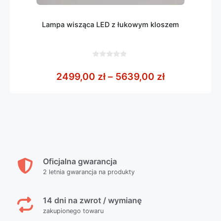
Lampa wisząca LED z łukowym kloszem
0
z
Zakres cen:
2499,00
zł
–
5639,00
zł
5
Oficjalna gwarancja
2 letnia gwarancja na produkty
14 dni na zwrot / wymianę
zakupionego towaru