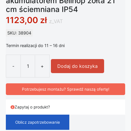
akumulatorem Bellhop żółta 21
cm ściemniana IP54
1123,00
zł
z_VAT
SKU: 38904
Termin realizacji do 11 – 16 dni
-
+
Dodaj do koszyka
ilość Lampa stołowa Flos LED z aku
Potrzebujesz montażu? Sprawdź naszą ofertę!
Zapytaj o produkt?
Oblicz zapotrzebowanie