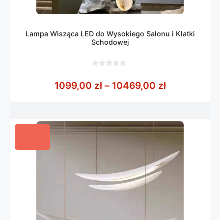
Lampa Wisząca LED do Wysokiego Salonu i Klatki
Schodowej
0
z
Zakres cen:
1099,00
zł
–
10469,00
zł
5