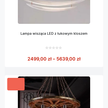
Lampa wisząca LED z łukowym kloszem
0
z
Zakres cen:
2499,00
zł
–
5639,00
zł
5