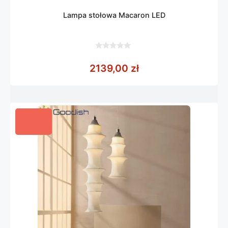
Lampa stołowa Macaron LED
0
z
2139,00
zł
5