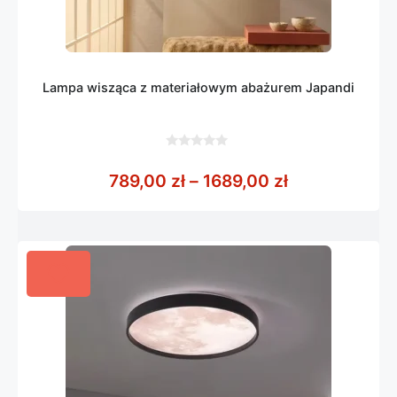
Lampa wisząca z materiałowym abażurem Japandi
0
z
Zakres cen: o
789,00
zł
–
1689,00
zł
5