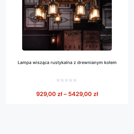
Lampa wisząca rustykalna z drewnianym kołem
0
z
Zakres cen: 
929,00
zł
–
5429,00
zł
5