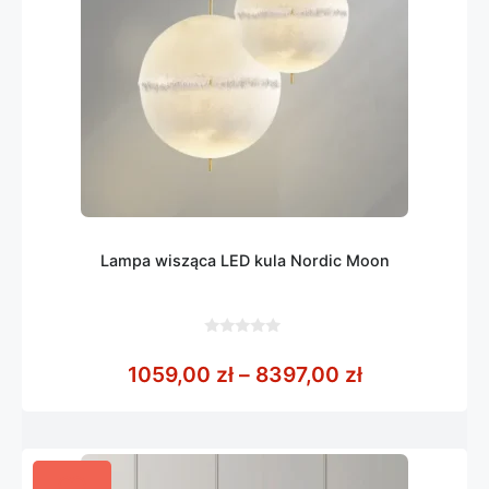
Lampa wisząca LED kula Nordic Moon
0
z
Zakres cen: 
1059,00
zł
–
8397,00
zł
5