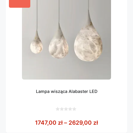
Lampa wisząca Alabaster LED
0
z
Zakres cen: 
1747,00
zł
–
2629,00
zł
5