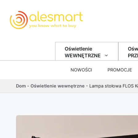
Przejdź do treści
Oświetlenie
Oświ
WEWNĘTRZNE
PR
NOWOŚCI
PROMOCJE
Dom
-
Oświetlenie wewnętrzne
-
Lampa stołowa FLOS Ke