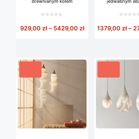
drewnianym kołem
jedwabnym ab
0
0
z
z
Zakres cen: od 929
929,00
zł
–
5429,00
zł
1379,00
zł
–
2
5
5