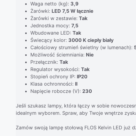
Waga netto (kg):
3,9
Żarówki:
LED 7,5 W łącznie
Żarówki w zestawie:
Tak
Jednostka mocy:
7,5
Wbudowane LED:
Tak
Świecący kolor:
3000 K ciepły biały
Całościowy strumień świetlny (w lumenach):
Możliwość ściemniania:
Nie
Przełącznik:
Tak
Regulator wysokości:
Tak
Stopień ochrony IP:
IP20
Klasa ochronności:
II
Napięcie robocze (V):
230
Jeśli szukasz lampy, która łączy w sobie nowoczesn
idealnym wyborem. Spraw, aby Twoje wnętrze zyska
Zamów swoją lampę stołową FLOS Kelvin LED już dzi