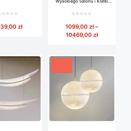
Wysokiego Salonu i Klatki
Schodowej
0
z
ł
od 389,00 zł do 2699,00 zł
139,00
zł
1099,00
zł
–
5
Zakres cen:
10469,00
zł