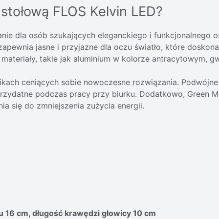
stołową FLOS Kelvin LED?
ie dla osób szukających eleganckiego i funkcjonalnego ośw
pewnia jasne i przyjazne dla oczu światło, które doskonal
i materiały, takie jak aluminium w kolorze antracytowym, g
ikach ceniących sobie nowoczesne rozwiązania. Podwójne
le przydatne podczas pracy przy biurku. Dodatkowo, Gree
a się do zmniejszenia zużycia energii.
u 16 cm, długość krawędzi głowicy 10 cm