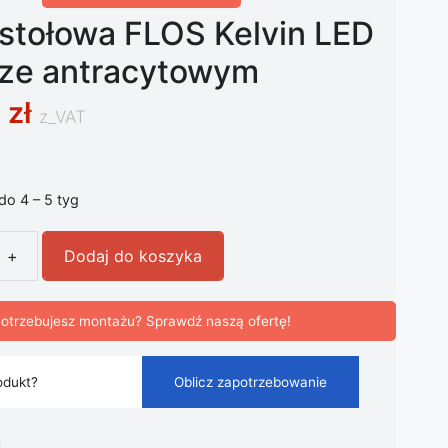
stołowa FLOS Kelvin LED
rze antracytowym
0
zł
z_VAT
 do 4 – 5 tyg
+
Dodaj do koszyka
tołowa FLOS Kelvin LED w kolorze antracytowym
otrzebujesz montażu? Sprawdź naszą ofertę!
odukt?
Oblicz zapotrzebowanie
i