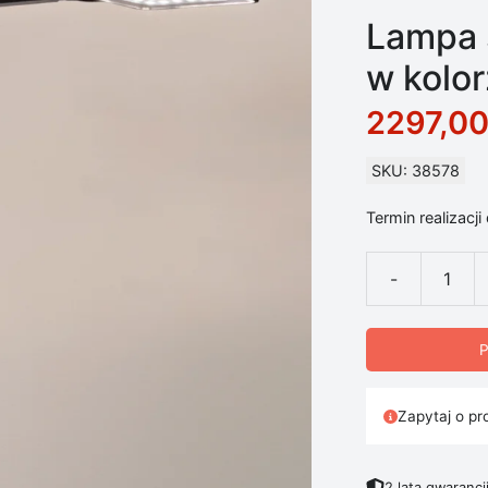
Lampa 
w kolo
2297,0
SKU: 38578
Termin realizacji
-
ilość Lampa s
P
Zapytaj o pr
2 lata gwarancj