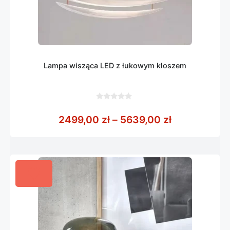
Lampa wisząca LED z łukowym kloszem
0
z
Zakres cen:
2499,00
zł
–
5639,00
zł
5