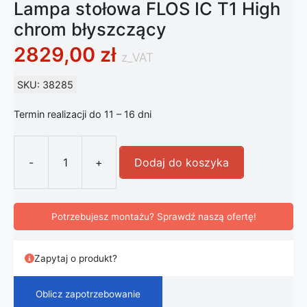
Lampa stołowa FLOS IC T1 High
chrom błyszczący
2829,00
zł
z_VAT
SKU: 38285
Termin realizacji do 11 – 16 dni
-
+
Dodaj do koszyka
ilość Lampa stołowa FLOS IC T1 Hig
Potrzebujesz montażu? Sprawdź naszą ofertę!
Zapytaj o produkt?
Oblicz zapotrzebowanie