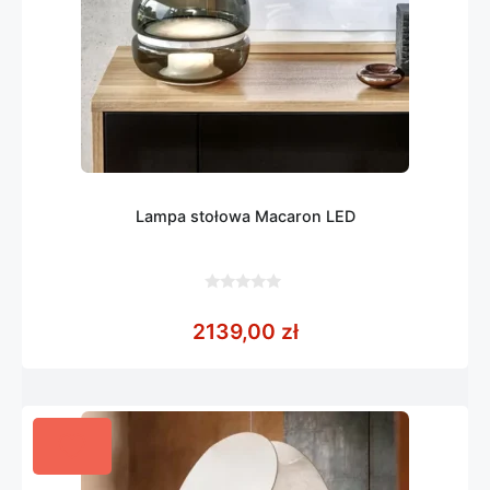
Lampa stołowa Macaron LED
0
z
2139,00
zł
5