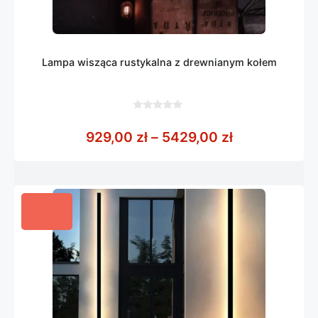
Lampa wisząca rustykalna z drewnianym kołem
0
z
Zakres cen: 
929,00
zł
–
5429,00
zł
5