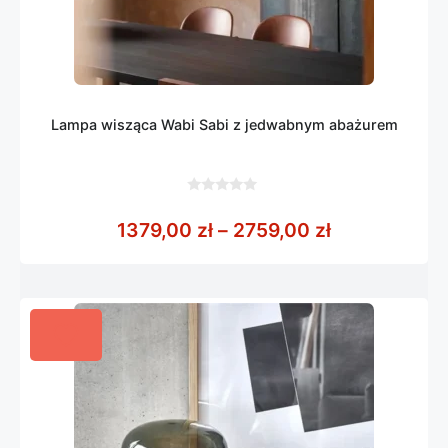
Lampa wisząca Wabi Sabi z jedwabnym abażurem
0
z
Zakres cen: 
1379,00
zł
–
2759,00
zł
5