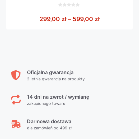
0
z
Zakres cen: o
299,00
zł
–
599,00
zł
5
Oficjalna gwarancja
2 letnia gwarancja na produkty
14 dni na zwrot / wymianę
zakupionego towaru
Darmowa dostawa
dla zamówień od 499 zł