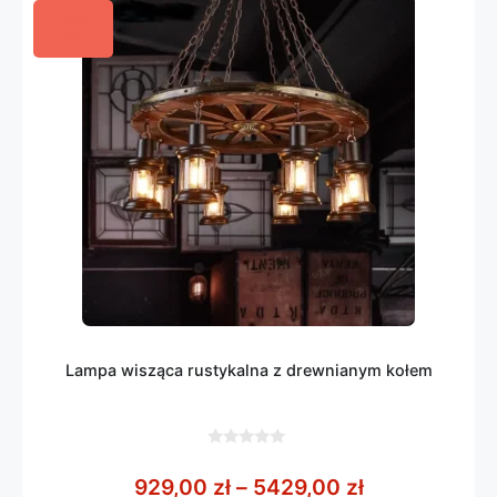
Lampa wisząca rustykalna z drewnianym kołem
0
z
Zakres cen: 
929,00
zł
–
5429,00
zł
5