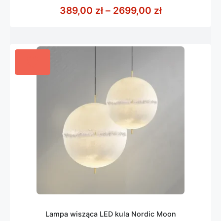
z
Zakres cen: 
389,00
zł
–
2699,00
zł
5
Lampa wisząca LED kula Nordic Moon