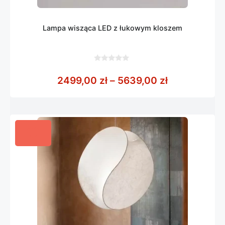
Lampa wisząca LED z łukowym kloszem
0
z
Zakres cen:
2499,00
zł
–
5639,00
zł
5