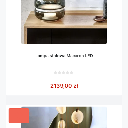
Lampa stołowa Macaron LED
0
z
2139,00
zł
5