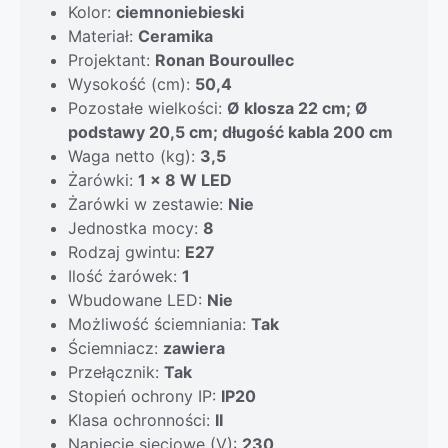
Kolor:
ciemnoniebieski
Materiał:
Ceramika
Projektant:
Ronan Bouroullec
Wysokość (cm):
50,4
Pozostałe wielkości:
Ø klosza 22 cm; Ø
podstawy 20,5 cm; długość kabla 200 cm
Waga netto (kg):
3,5
Żarówki:
1 x 8 W LED
Żarówki w zestawie:
Nie
Jednostka mocy:
8
Rodzaj gwintu:
E27
Ilość żarówek:
1
Wbudowane LED:
Nie
Możliwość ściemniania:
Tak
Ściemniacz:
zawiera
Przełącznik:
Tak
Stopień ochrony IP:
IP20
Klasa ochronności:
II
Napięcie sieciowe (V):
230