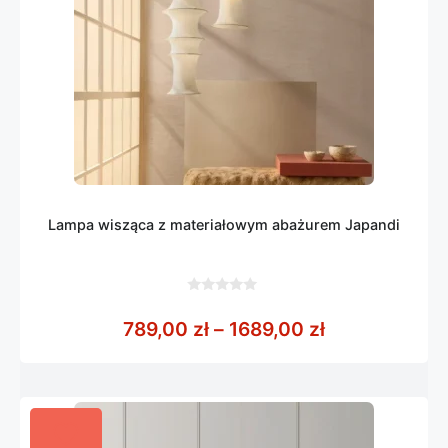
Lampa wisząca z materiałowym abażurem Japandi
0
z
Zakres cen: o
789,00
zł
–
1689,00
zł
5