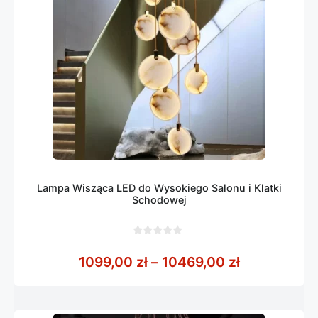
Lampa Wisząca LED do Wysokiego Salonu i Klatki
Schodowej
0
z
Zakres cen:
1099,00
zł
–
10469,00
zł
5