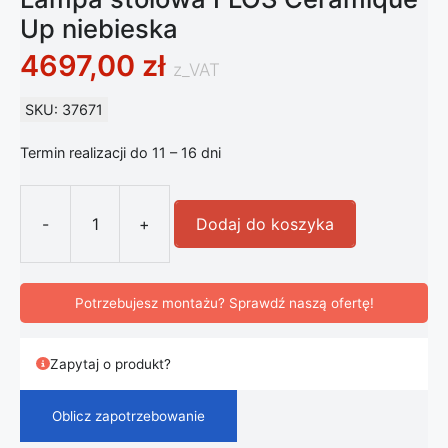
Up niebieska
4697,00
zł
z_VAT
SKU: 37671
Termin realizacji do 11 – 16 dni
-
+
Dodaj do koszyka
ilość Lampa stołowa FLOS Céramiqu
Potrzebujesz montażu? Sprawdź naszą ofertę!
Zapytaj o produkt?
Oblicz zapotrzebowanie