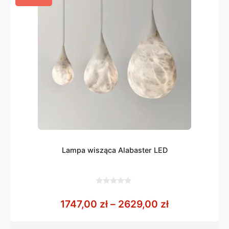
Lampa wisząca Alabaster LED
0
z
Zakres cen: 
1747,00
zł
–
2629,00
zł
5