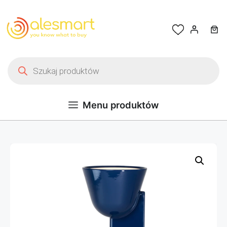
Przejdź do treści
Wyszukiwarka produktów
Menu produktów