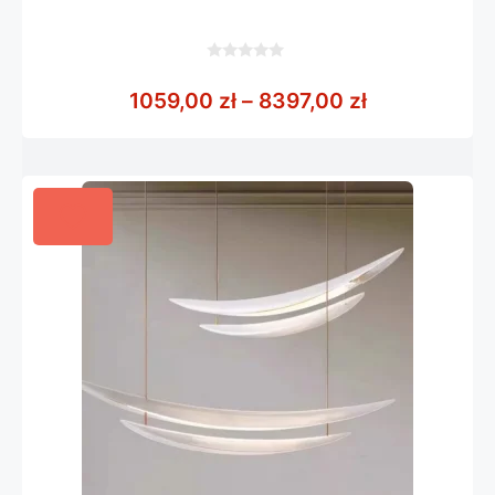
0
z
Zakres cen: 
1059,00
zł
–
8397,00
zł
5