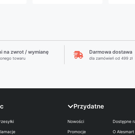
ni na zwrot / wymianę
Darmowa dostawa
ionego towaru
dla zamówień od 499 zł
c
Przydatne
rzesyłki
Nowości
Dostępne r
klamacje
Promocje
O Alesmart