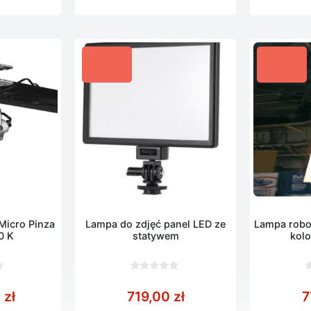
Micro Pinza
Lampa do zdjęć panel LED ze
Lampa robo
0 K
statywem
kol
0
0
z
z
0
zł
719,00
zł
7
5
5