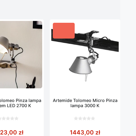
olomeo Pinza lampa
Artemide Tolomeo Micro Pinza
sem LED 2700 K
lampa 3000 K
0
z
523,00
zł
1443,00
zł
5