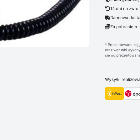
14 dni na zwro
Darmowa dosta
Za pobraniem
* Prezentowane zdję
oraz warunki wykony
się od prezentowane
Wysyłki realizow