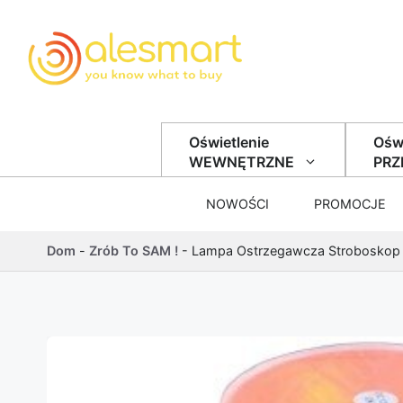
Przejdź do treści
Oświetlenie
Oświ
WEWNĘTRZNE
PR
NOWOŚCI
PROMOCJE
Dom
-
Zrób To SAM !
-
Lampa Ostrzegawcza Stroboskop