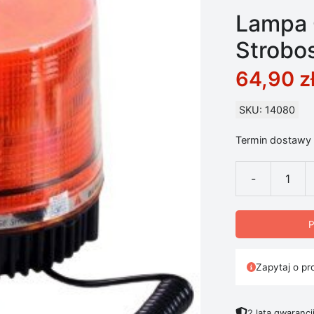
Lampa 
Strobo
64,90
z
SKU: 14080
Termin dostawy 
-
ilość Lampa O
P
Zapytaj o pr
2 lata gwarancj