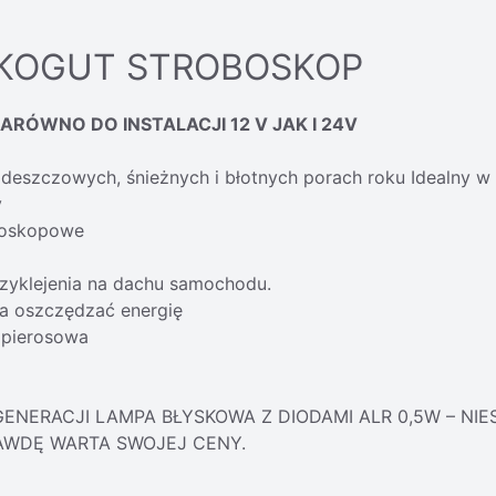
KOGUT STROBOSKOP
ARÓWNO DO INSTALACJI 12 V JAK I 24V
deszczowych, śnieżnych i błotnych porach roku Idealny w 
y
oboskopowe
yklejenia na dachu samochodu.
 oszczędzać energię
apierosowa
ENERACJI LAMPA BŁYSKOWA Z DIODAMI ALR 0,5W – NI
AWDĘ WARTA SWOJEJ CENY.