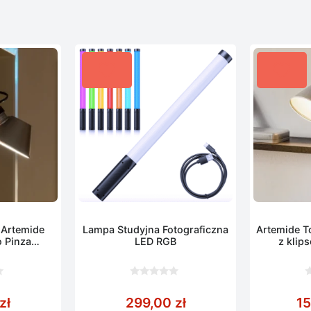
 Artemide
Lampa Studyjna Fotograficzna
Artemide T
 Pinza
LED RGB
z klip
um
0
0
z
z
zł
299,00
zł
1
5
5