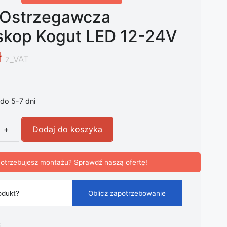
Ostrzegawcza
skop Kogut LED 12-24V
ł
z_VAT
do 5-7 dni
+
Dodaj do koszyka
strzegawcza Stroboskop Kogut LED 12-24V
otrzebujesz montażu? Sprawdź naszą ofertę!
odukt?
Oblicz zapotrzebowanie
i