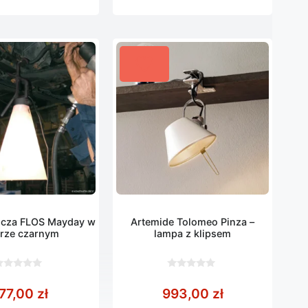
cza FLOS Mayday w
Artemide Tolomeo Pinza –
orze czarnym
lampa z klipsem
0
z
77,00
zł
993,00
zł
5