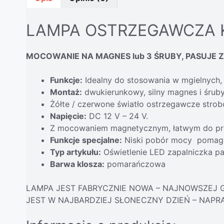
LAMPA OSTRZEGAWCZA 
MOCOWANIE NA MAGNES lub 3 ŚRUBY, PASUJE Z
Funkcje:
Idealny do stosowania w mgielnych, 
Montaż:
dwukierunkowy, silny magnes i śrub
Żółte / czerwone światło ostrzegawcze str
Napięcie:
DC 12 V – 24 V.
Z mocowaniem magnetycznym, łatwym do prz
Funkcje specjalne:
Niski pobór mocy pomaga
Typ artykułu:
Oświetlenie LED zapalniczka p
Barwa klosza:
pomarańczowa
LAMPA JEST FABRYCZNIE NOWA – NAJNOWSZEJ G
JEST W NAJBARDZIEJ SŁONECZNY DZIEŃ – NAPR