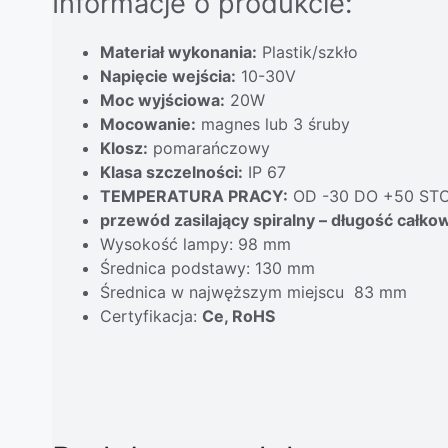
Informacje o produkcie:
Materiał wykonania:
Plastik/szkło
Napięcie wejścia:
10-30V
Moc wyjściowa:
20W
Mocowanie:
magnes lub 3 śruby
Klosz:
pomarańczowy
Klasa szczelności:
IP 67
TEMPERATURA PRACY:
OD -30 DO +50 STO
przewód zasilający spiralny – długość całko
Wysokość lampy: 98 mm
Średnica podstawy: 130 mm
Średnica w najwęższym miejscu 83 mm
Certyfikacja:
Ce, RoHS