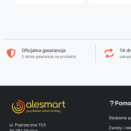
Oficjalna gwarancja
14 d
2 letnia gwarancja na produkty
zakup
Pomo
Śledzenie p
ul. Poprzeczna 11/3
Zwroty i re
10-282 Olsztyn