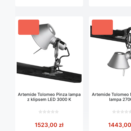
Artemide Tolomeo Pinza lampa
Artemide Tolomeo 
z klipsem LED 3000 K
lampa 270
0
0
z
z
1523,00
zł
1443,0
5
5