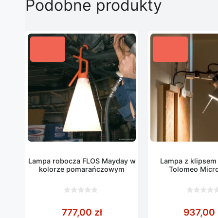
Podobne produkty
Lampa robocza FLOS Mayday w
Lampa z klipsem
kolorze pomarańczowym
Tolomeo Micro
alumini
0
0
z
z
777,00
zł
937,00
5
5