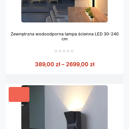
Zewnętrzna wodoodporna lampa ścienna LED 30-240
cm
0
z
Zakres cen: 
389,00
zł
–
2699,00
zł
5