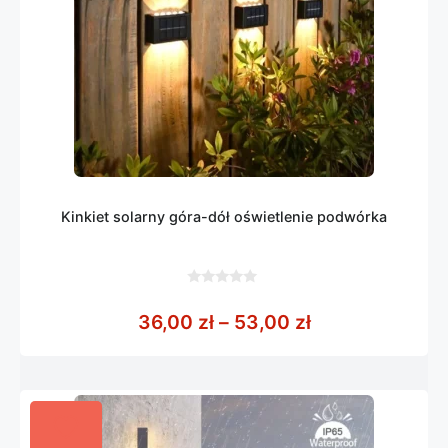
Kinkiet solarny góra-dół oświetlenie podwórka
0
z
Zakres cen: od
36,00
zł
–
53,00
zł
5