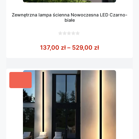
Zewnętrzna lampa ścienna Nowoczesna LED Czarno-
białe
0
z
Zakres cen: o
137,00
zł
–
529,00
zł
5