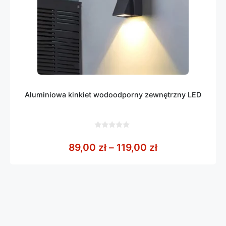
Aluminiowa kinkiet wodoodporny zewnętrzny LED
0
z
Zakres cen: od
89,00
zł
–
119,00
zł
5