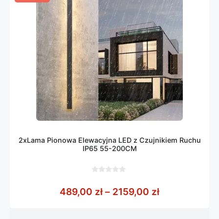
2xLama Pionowa Elewacyjna LED z Czujnikiem Ruchu
IP65 55-200CM
0
z
Zakres cen: 
489,00
zł
–
2159,00
zł
5