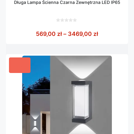
Długa Lampa Ścienna Czarna Zewnętrzna LED IP65
0
z
Zakres cen: 
569,00
zł
–
3469,00
zł
5