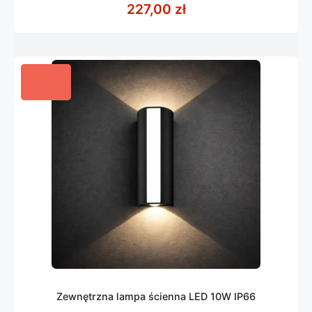
z
227,00
zł
5
Zewnętrzna lampa ścienna LED 10W IP66