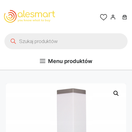
Przejdź do treści
Wyszukiwarka produktów
Menu produktów