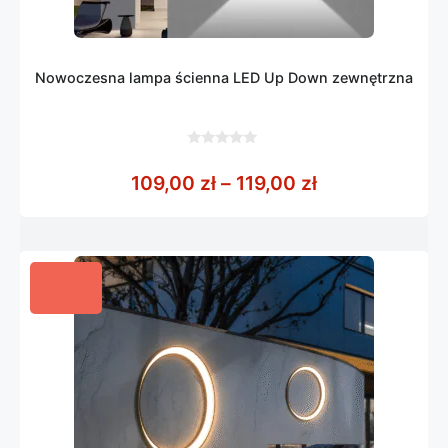
Nowoczesna lampa ścienna LED Up Down zewnętrzna
0
z
Zakres cen: od
109,00
zł
–
119,00
zł
5