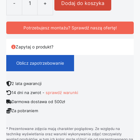
-
+
Dodaj do koszyka
ilość Lampa ogrodowa 60cm STOJ
Potrzebujesz montażu? Sprawdź naszą ofertę!
Zapytaj o produkt?
Oblicz zapotrzebowanie
2 lata gwarancji
14 dni na zwrot -
sprawdź warunki
Darmowa dostawa od 500zł
Za pobraniem
* Prezentowane zdjęcia mają charakter poglądowy. Ze względu na
technikę wyświetlania oraz warunki wykonywania zdjęć rzeczywisty
wygląd produktów, w tym ich kolor, może różnić się od prezentowanego na