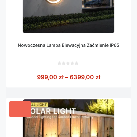
Nowoczesna Lampa Elewacyjna Zaćmienie IP65
0
z
Zakres cen: 
999,00
zł
–
6399,00
zł
5