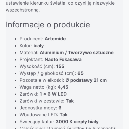
ustawienie kierunku światła, co czyni ją niezwykle
wszechstronną.
Informacje o produkcie
Producent:
Artemide
Kolor:
biały
Materiał:
Aluminium / Tworzywo sztuczne
Projektant:
Naoto Fukasawa
Wysokość (cm):
155
Występ / głębokość (cm):
65
Pozostałe wielkości:
Ø podstawy 21 cm
Waga netto (kg):
4,45
Żarówki:
1 x 6 W LED
Żarówki w zestawie:
Tak
Jednostka mocy:
6
Wbudowane LED:
Tak
Świecący kolor:
3000 K ciepły biały
Całościowy strumień świetlny (w lumenach):