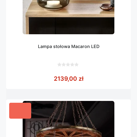
Lampa stołowa Macaron LED
0
z
2139,00
zł
5