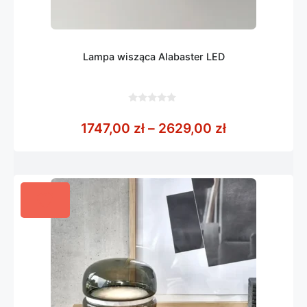
Lampa wisząca Alabaster LED
0
z
Zakres cen: 
1747,00
zł
–
2629,00
zł
5