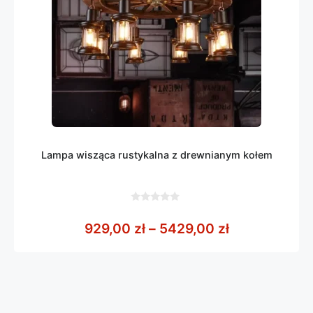
Lampa wisząca rustykalna z drewnianym kołem
0
z
Zakres cen: 
929,00
zł
–
5429,00
zł
5