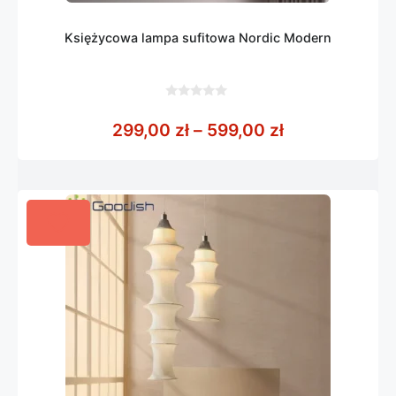
Księżycowa lampa sufitowa Nordic Modern
0
z
Zakres cen: o
299,00
zł
–
599,00
zł
5