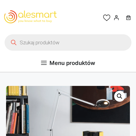
Przejdź do treści
Wyszukiwarka produktów
Menu produktów