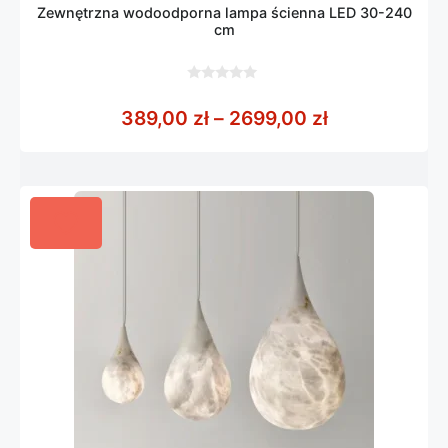
Zewnętrzna wodoodporna lampa ścienna LED 30-240
cm
0
z
Zakres cen: 
389,00
zł
–
2699,00
zł
5