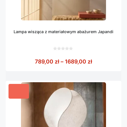
Lampa wisząca z materiałowym abażurem Japandi
0
z
Zakres cen: o
789,00
zł
–
1689,00
zł
5