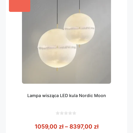
Lampa wisząca LED kula Nordic Moon
0
z
Zakres cen: 
1059,00
zł
–
8397,00
zł
5