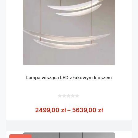
Lampa wisząca LED z łukowym kloszem
0
z
Zakres cen:
2499,00
zł
–
5639,00
zł
5