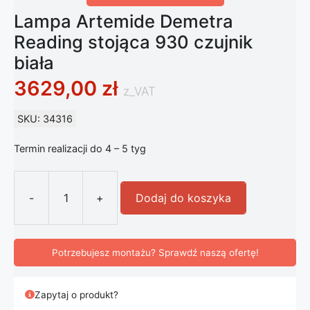
Lampa Artemide Demetra
Reading stojąca 930 czujnik
biała
3629,00
zł
z_VAT
SKU: 34316
Termin realizacji do 4 – 5 tyg
-
+
Dodaj do koszyka
ilość Lampa Artemide Demetra Readin
Potrzebujesz montażu? Sprawdź naszą ofertę!
Zapytaj o produkt?