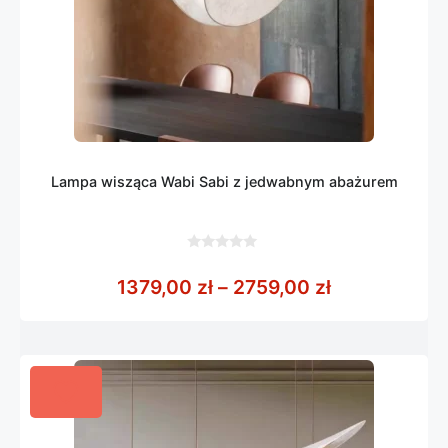
Lampa wisząca Wabi Sabi z jedwabnym abażurem
0
z
Zakres cen: 
1379,00
zł
–
2759,00
zł
5