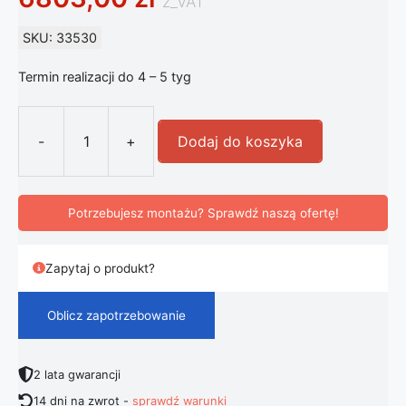
z_VAT
SKU: 33530
Termin realizacji do 4 – 5 tyg
-
+
Dodaj do koszyka
ilość Artemide Tolomeo Mega lampa
Potrzebujesz montażu? Sprawdź naszą ofertę!
Zapytaj o produkt?
Oblicz zapotrzebowanie
2 lata gwarancji
14 dni na zwrot -
sprawdź warunki