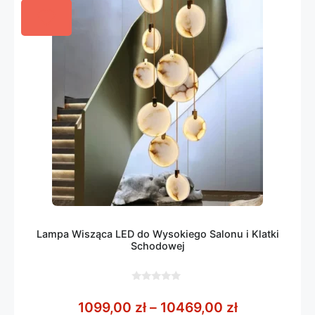
Lampa Wisząca LED do Wysokiego Salonu i Klatki
Schodowej
0
z
Zakres cen:
1099,00
zł
–
10469,00
zł
5