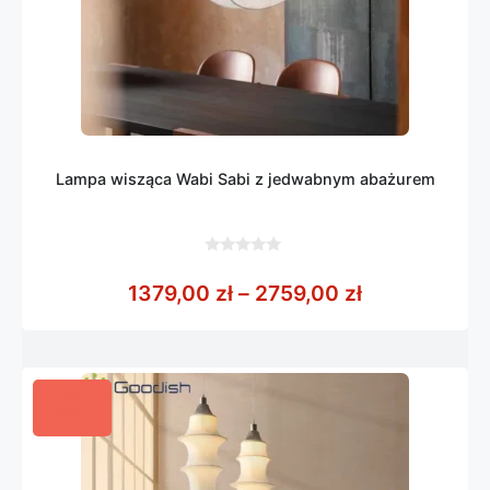
Lampa wisząca Wabi Sabi z jedwabnym abażurem
0
z
Zakres cen: 
1379,00
zł
–
2759,00
zł
5