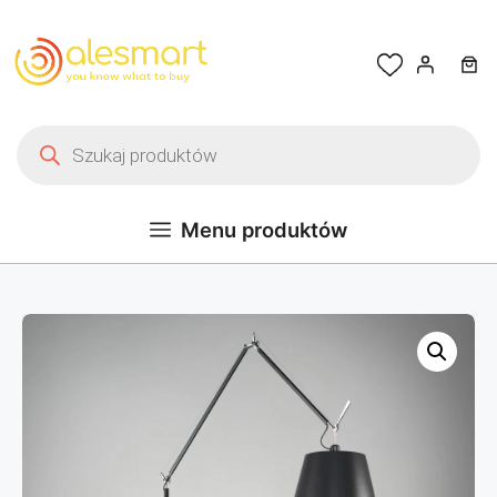
Przejdź do treści
Wyszukiwarka produktów
Menu produktów