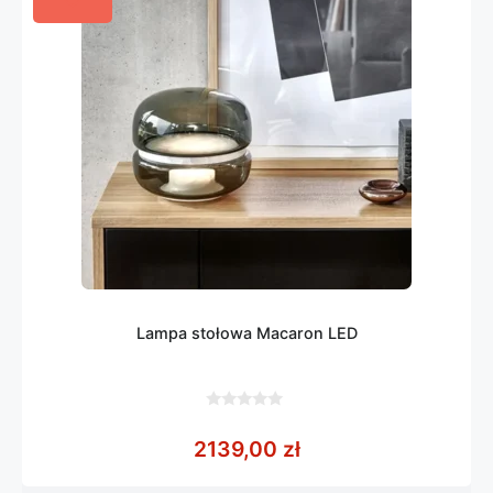
Lampa stołowa Macaron LED
0
z
2139,00
zł
5