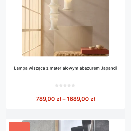
Lampa wisząca z materiałowym abażurem Japandi
0
z
Zakres cen: o
789,00
zł
–
1689,00
zł
5