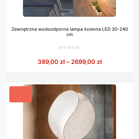
Zewnętrzna wodoodporna lampa ścienna LED 30-240
cm
0
z
Zakres cen: 
389,00
zł
–
2699,00
zł
5