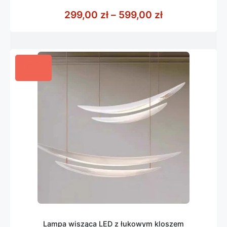
0
z
Zakres cen: o
299,00
zł
–
599,00
zł
5
Lampa wisząca LED z łukowym kloszem