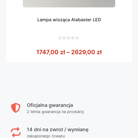
Lampa wisząca Alabaster LED
0
z
Zakres cen: 
1747,00
zł
–
2629,00
zł
5
Oficjalna gwarancja
2 letnia gwarancja na produkty
14 dni na zwrot / wymianę
zakupionego towaru