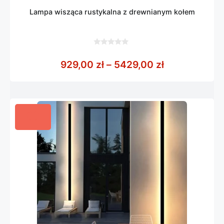
Lampa wisząca rustykalna z drewnianym kołem
0
z
Zakres cen: 
929,00
zł
–
5429,00
zł
5