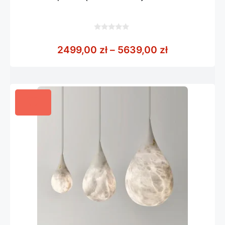
0
z
Zakres cen:
2499,00
zł
–
5639,00
zł
5