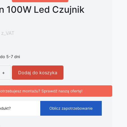
n 100W Led Czujnik
z_VAT
do 5-7 dni
+
Dodaj do koszyka
 100W Led Czujnik Ruchu
otrzebujesz montażu? Sprawdź naszą ofertę!
odukt?
Oblicz zapotrzebowanie
i