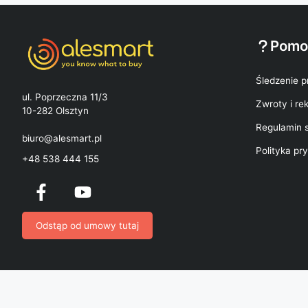
Pomo
Śledzenie p
ul. Poprzeczna 11/3
Zwroty i re
10-282 Olsztyn
Regulamin 
biuro@alesmart.pl
Polityka pr
+48 538 444 155
Odstąp od umowy tutaj