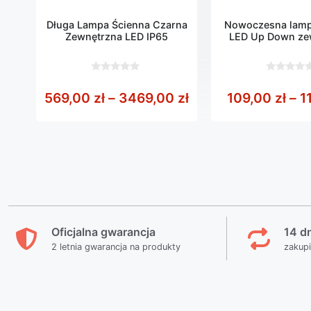
Długa Lampa Ścienna Czarna
Nowoczesna lamp
Zewnętrzna LED IP65
LED Up Down ze
0
0
z
z
Zakres cen: od 569
569,00
zł
–
3469,00
zł
109,00
zł
–
1
5
5
Oficjalna gwarancja
14 d
2 letnia gwarancja na produkty
zakup