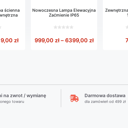
a ścienna
Nowoczesna Lampa Elewacyjna
Zewnętrzna
wnętrzna
Zaćmienie IP65
0
0
z
z
,00 zł do 3469,00 zł
Zakres cen: od 109,00 zł do 119,00 zł
Zakres cen: 
19,00
zł
999,00
zł
–
6399,00
zł
5
5
ni na zwrot / wymianę
Darmowa dostawa
ionego towaru
dla zamówień od 499 zł