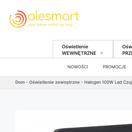
Przejdź do treści
Oświetlenie
Oświ
WEWNĘTRZNE
PR
NOWOŚCI
PROMOCJE
Dom
-
Oświetlenie zewnętrzne
-
Halogen 100W Led Czuj