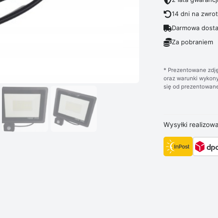
14 dni na zwro
Darmowa dosta
Za pobraniem
* Prezentowane zdję
oraz warunki wykony
się od prezentowane
Wysyłki realizow