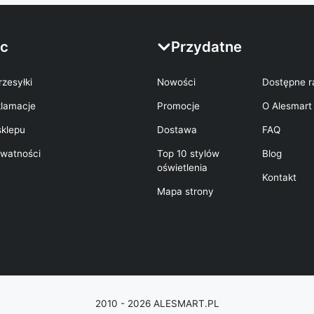
c
Przydatne
rzesyłki
Nowości
Dostępne r
klamacje
Promocje
O Alesmart
sklepu
Dostawa
FAQ
ywatności
Top 10 stylów
Blog
oświetlenia
Kontakt
Mapa strony
2010 - 2026 ALESMART.PL