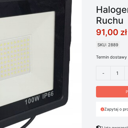
Haloge
Ruchu
91,00
zł
SKU: 2889
Termin dostawy 
-
ilość Halogen
P
Zapytaj o pr
2 lata gwarancj