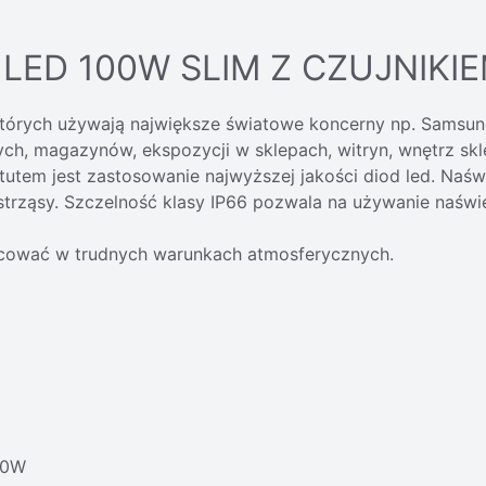
LED 100W SLIM Z CZUJNIKI
których używają największe światowe koncerny np. Samsung
ych, magazynów, ekspozycji w sklepach, witryn, wnętrz 
atutem jest zastosowanie najwyższej jakości diod led. Naśw
trząsy. Szczelność klasy IP66 pozwala na używanie naświ
acować w trudnych warunkach atmosferycznych.
00W