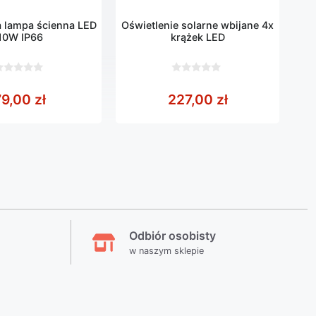
 lampa ścienna LED
Oświetlenie solarne wbijane 4x
10W IP66
krążek LED
0
z
od 999,00 zł do 6399,00 zł
79,00
zł
227,00
zł
5
Odbiór osobisty
w naszym sklepie