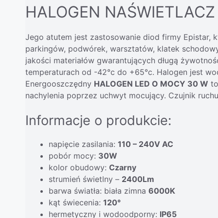
HALOGEN NAŚWIETLACZ 
Jego atutem jest zastosowanie diod firmy Epistar, 
parkingów, podwórek, warsztatów, klatek schodowy
jakości materiałów gwarantujących długą żywotnoś
temperaturach od -42°c do +65°c. Halogen jest w
Energooszczędny
HALOGEN LED O MOCY 30 W
to
nachylenia poprzez uchwyt mocujący. Czujnik ruchu 
Informacje o produkcie:
napięcie zasilania:
110 – 240V AC
pobór mocy:
30W
kolor obudowy:
Czarny
strumień świetlny –
2400Lm
barwa światła: biała zimna
6000K
kąt świecenia:
120°
hermetyczny i wodoodporny:
IP65