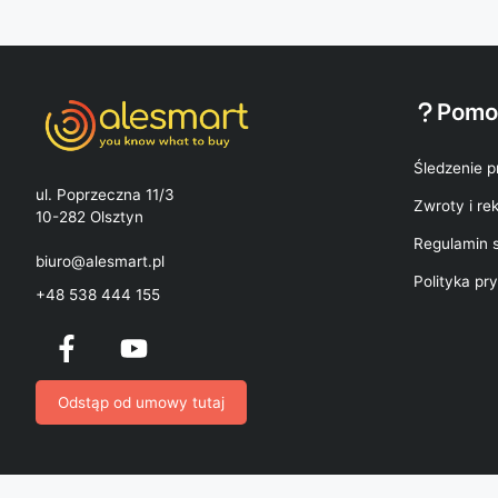
Pomo
Śledzenie p
ul. Poprzeczna 11/3
Zwroty i re
10-282 Olsztyn
Regulamin 
biuro@alesmart.pl
Polityka pr
+48 538 444 155
Odstąp od umowy tutaj