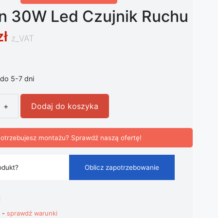
n 30W Led Czujnik Ruchu
zł
z_VAT
do 5-7 dni
+
Dodaj do koszyka
 30W Led Czujnik Ruchu
otrzebujesz montażu? Sprawdź naszą ofertę!
odukt?
Oblicz zapotrzebowanie
i
t -
sprawdź warunki