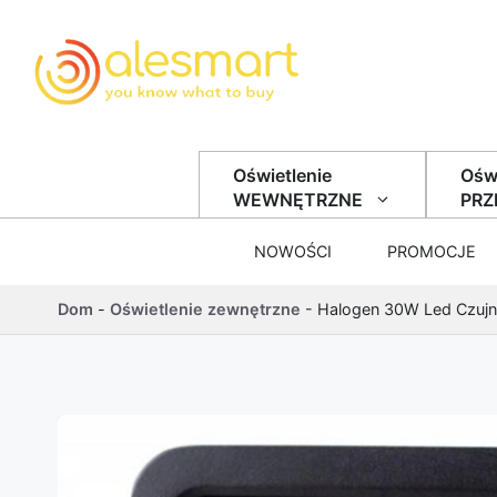
Przejdź do treści
Oświetlenie
Oświ
WEWNĘTRZNE
PR
NOWOŚCI
PROMOCJE
Dom
-
Oświetlenie zewnętrzne
-
Halogen 30W Led Czujn