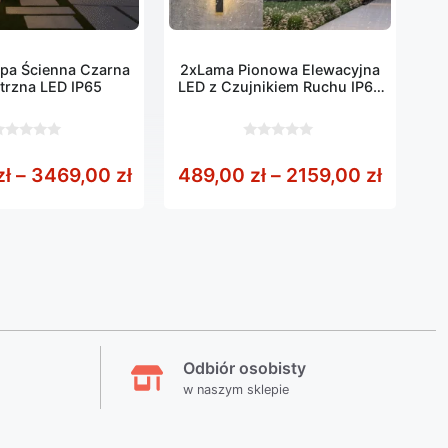
pa Ścienna Czarna
2xLama Pionowa Elewacyjna
trzna LED IP65
LED z Czujnikiem Ruchu IP65
55-200CM
0
z
 109,00 zł do 119,00 zł
Zakres cen: od 569,00 zł do 3469
Zakres 
zł
–
3469,00
zł
489,00
zł
–
2159,00
zł
5
Odbiór osobisty
w naszym sklepie