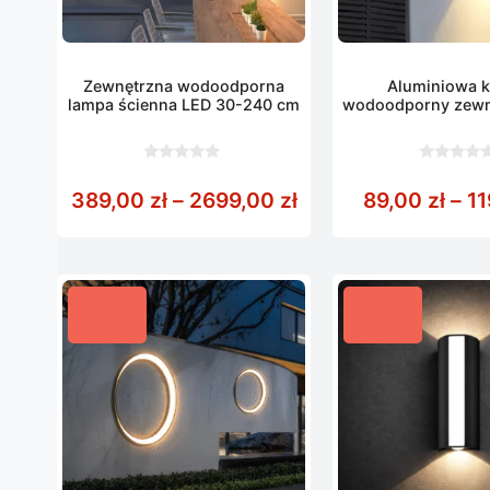
Zewnętrzna wodoodporna
Aluminiowa k
lampa ścienna LED 30-240 cm
wodoodporny zewn
0
0
z
z
Zakres cen: od 389
389,00
zł
–
2699,00
zł
89,00
zł
–
1
5
5