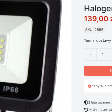
Haloge
139,00
SKU: 2856
Termin dostawy 
-
ilość Halogen
P
Zapytaj o pr
2 lata gwarancj
14 dni na zwro