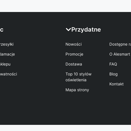
c
Przydatne
rzesyłki
Nowości
Dostępne r
klamacje
Promocje
O Alesmart
sklepu
Dostawa
FAQ
ywatności
Top 10 stylów
Blog
oświetlenia
Kontakt
Mapa strony