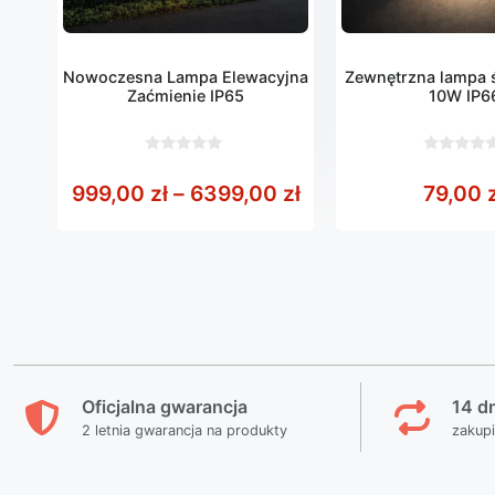
Nowoczesna Lampa Elewacyjna
Zewnętrzna lampa 
Zaćmienie IP65
10W IP6
0
0
z
z
Zakres cen: od 999
999,00
zł
–
6399,00
zł
79,00
5
5
Oficjalna gwarancja
14 d
2 letnia gwarancja na produkty
zakup