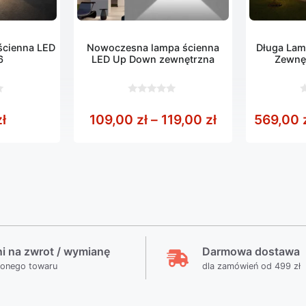
ścienna LED
Nowoczesna lampa ścienna
Długa Lam
6
LED Up Down zewnętrzna
Zewnę
0
0
z
z
,00 zł do 6399,00 zł
Zakres cen: od
zł
109,00
zł
–
119,00
zł
569,00
5
5
ni na zwrot / wymianę
Darmowa dostawa
ionego towaru
dla zamówień od 499 zł