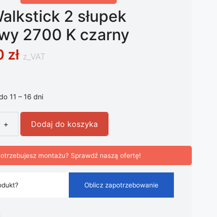
alkstick 2 słupek
wy 2700 K czarny
0
zł
z_VAT
 do 11 – 16 dni
+
Dodaj do koszyka
lkstick 2 słupek ogrodowy 2700 K czarny
otrzebujesz montażu? Sprawdź naszą ofertę!
odukt?
Oblicz zapotrzebowanie
i