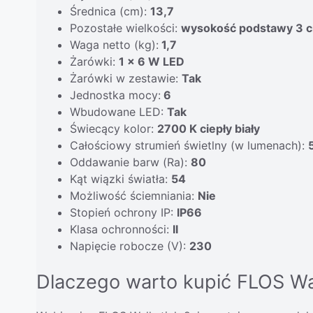
Średnica (cm):
13,7
Pozostałe wielkości:
wysokość podstawy 3 
Waga netto (kg):
1,7
Żarówki:
1 x 6 W LED
Żarówki w zestawie:
Tak
Jednostka mocy:
6
Wbudowane LED:
Tak
Świecący kolor:
2700 K ciepły biały
Całościowy strumień świetlny (w lumenach):
Oddawanie barw (Ra):
80
Kąt wiązki światła:
54
Możliwość ściemniania:
Nie
Stopień ochrony IP:
IP66
Klasa ochronności:
II
Napięcie robocze (V):
230
Dlaczego warto kupić FLOS Wa