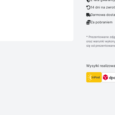
14 dni na zwro
Darmowa dosta
Za pobraniem
* Prezentowane zdję
oraz warunki wykony
się od prezentowane
Wysyłki realizow