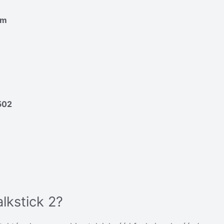
cm
502
lkstick 2?