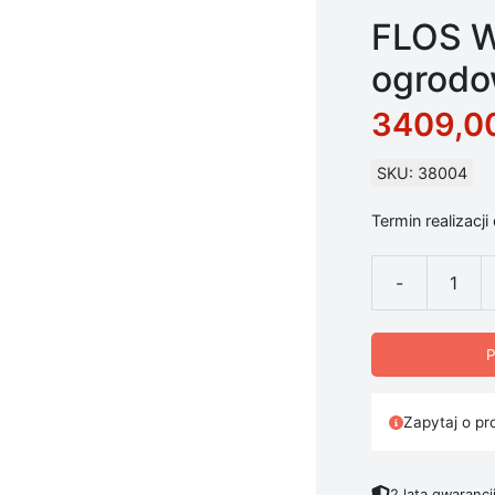
FLOS W
ogrodo
3409,0
SKU: 38004
Termin realizacji
-
ilość FLOS Wa
P
Zapytaj o pr
2 lata gwarancj