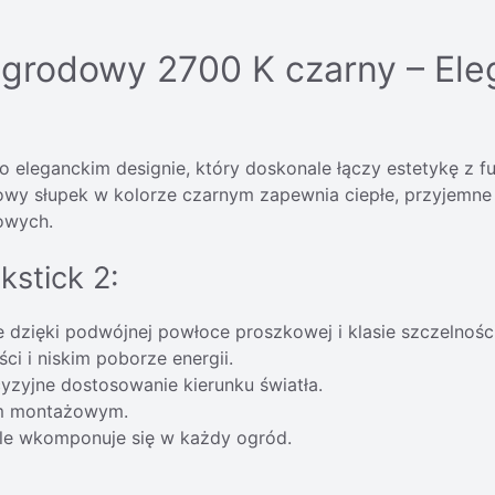
ogrodowy 2700 K czarny – Ele
eleganckim designie, który doskonale łączy estetykę z f
lowy słupek w kolorze czarnym zapewnia ciepłe, przyjemne
iowych.
kstick 2:
zięki podwójnej powłoce proszkowej i klasie szczelności
ci i niskim poborze energii.
zyjne dostosowanie kierunku światła.
om montażowym.
ale wkomponuje się w każdy ogród.