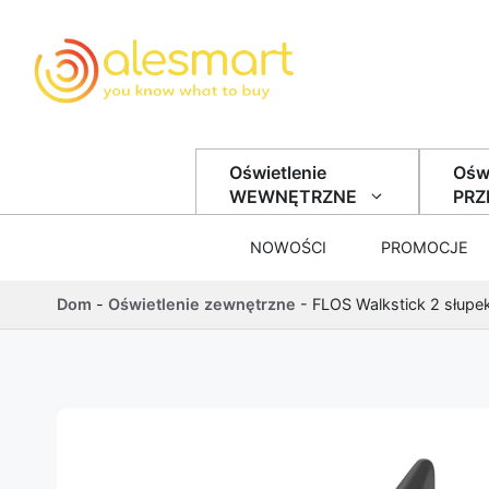
Przejdź do treści
Oświetlenie
Oświ
WEWNĘTRZNE
PR
NOWOŚCI
PROMOCJE
Dom
-
Oświetlenie zewnętrzne
-
FLOS Walkstick 2 słup