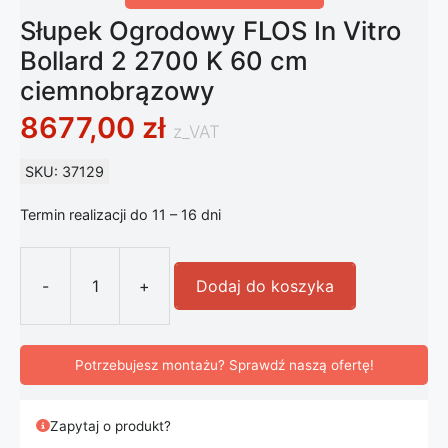
Słupek Ogrodowy FLOS In Vitro
Bollard 2 2700 K 60 cm
ciemnobrązowy
8677,00
zł
z_VAT
SKU: 37129
Termin realizacji do 11 – 16 dni
-
+
Dodaj do koszyka
ilość Słupek Ogrodowy FLOS In Vitr
Potrzebujesz montażu? Sprawdź naszą ofertę!
Zapytaj o produkt?