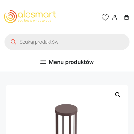
Przejdź do treści
Wyszukiwarka produktów
Menu produktów