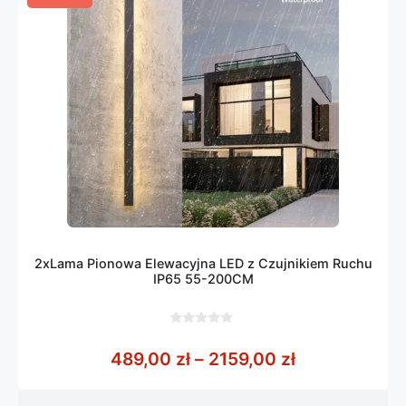
2xLama Pionowa Elewacyjna LED z Czujnikiem Ruchu
IP65 55-200CM
0
z
Zakres cen: 
489,00
zł
–
2159,00
zł
5