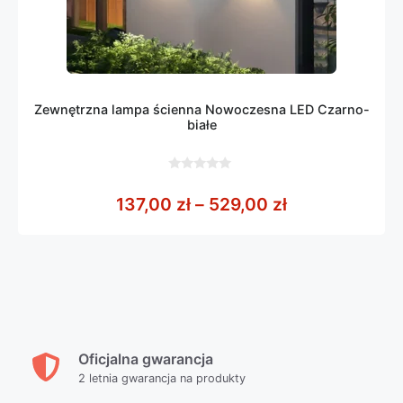
Zewnętrzna lampa ścienna Nowoczesna LED Czarno-
białe
0
z
Zakres cen: o
137,00
zł
–
529,00
zł
5
Oficjalna gwarancja
2 letnia gwarancja na produkty