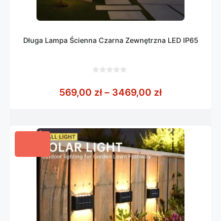
Długa Lampa Ścienna Czarna Zewnętrzna LED IP65
0
z
Zakres cen: 
569,00
zł
–
3469,00
zł
5