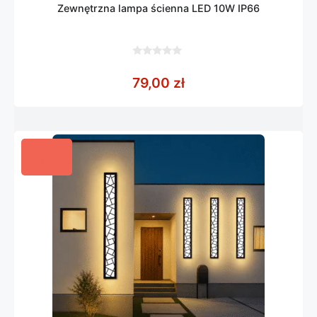
Zewnętrzna lampa ścienna LED 10W IP66
0
z
79,00
zł
5