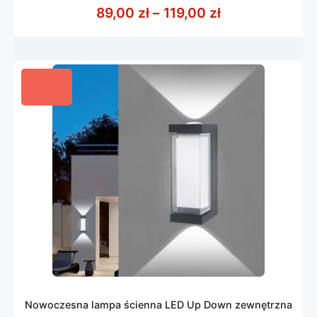
z
Zakres cen: od
89,00
zł
–
119,00
zł
5
Nowoczesna lampa ścienna LED Up Down zewnętrzna