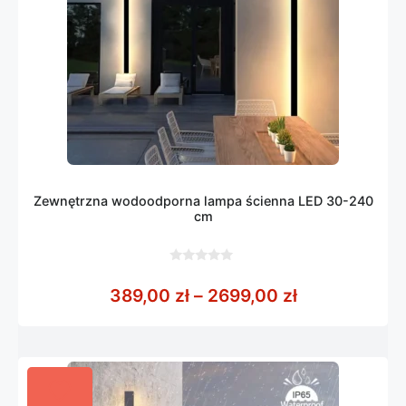
Zewnętrzna wodoodporna lampa ścienna LED 30-240
cm
0
z
Zakres cen: 
389,00
zł
–
2699,00
zł
5