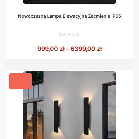
Nowoczesna Lampa Elewacyjna Zaćmienie IP65
0
z
Zakres cen: 
999,00
zł
–
6399,00
zł
5