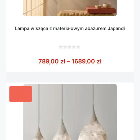
Lampa wisząca z materiałowym abażurem Japandi
0
z
Zakres cen: o
789,00
zł
–
1689,00
zł
5