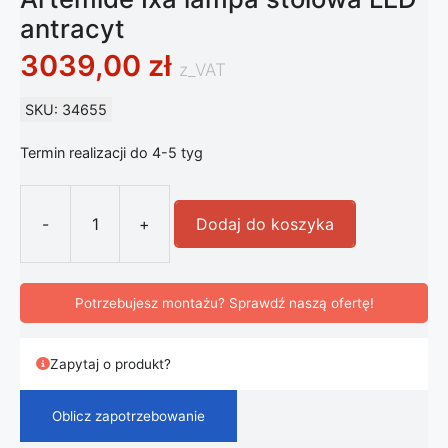
antracyt
3039,00
zł
z_VAT
SKU: 34655
Termin realizacji do 4-5 tyg
-
+
Dodaj do koszyka
ilość Artemide Ixa lampa stołowa LE
Potrzebujesz montażu? Sprawdź naszą ofertę!
Zapytaj o produkt?
Oblicz zapotrzebowanie