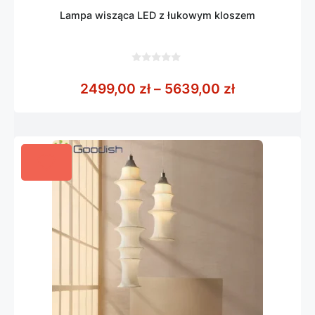
Lampa wisząca LED z łukowym kloszem
0
z
Zakres cen:
2499,00
zł
–
5639,00
zł
5