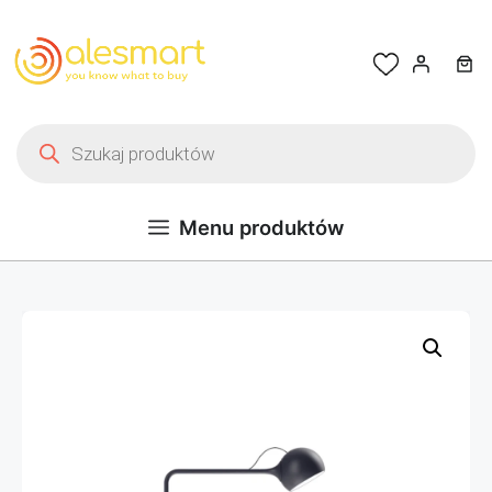
Przejdź do treści
Wyszukiwarka produktów
Menu produktów