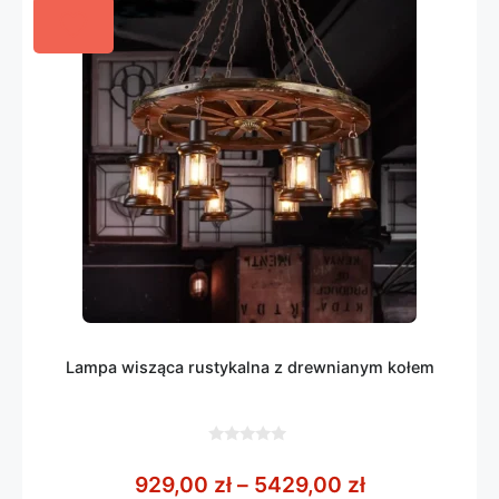
Lampa wisząca rustykalna z drewnianym kołem
0
z
Zakres cen: 
929,00
zł
–
5429,00
zł
5