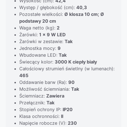
Wysokość (cm):
42,4
Występ / głębokość (cm):
40,3
Pozostałe wielkości:
Ø klosza 10 cm; Ø
podstawy 20 cm
Waga netto (kg):
2
Żarówki:
1 x 9 W LED
Żarówki w zestawie:
Tak
Jednostka mocy:
9
Wbudowane LED:
Tak
Świecący kolor:
3000 K ciepły biały
Całościowy strumień świetlny (w lumenach):
465
Oddawanie barw (Ra):
90
Możliwość ściemniania:
Tak
Ściemniacz:
Zawiera
Przełącznik:
Tak
Stopień ochrony IP:
IP20
Klasa ochronności:
II
Napięcie robocze (V):
230