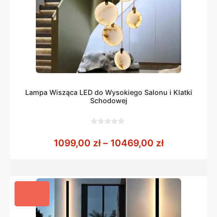
Lampa Wisząca LED do Wysokiego Salonu i Klatki
Schodowej
0
z
Zakres cen:
1099,00
zł
–
10469,00
zł
5