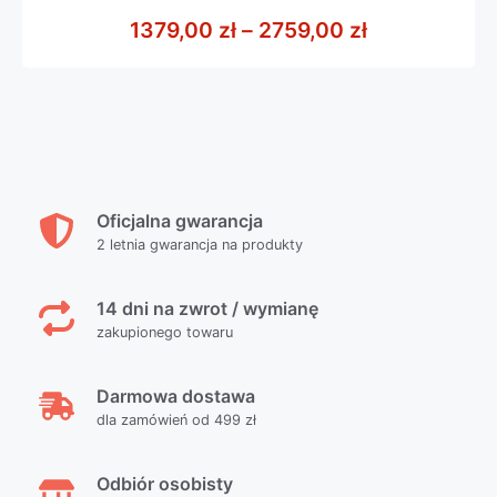
0
z
Zakres cen: 
1379,00
zł
–
2759,00
zł
5
Oficjalna gwarancja
2 letnia gwarancja na produkty
14 dni na zwrot / wymianę
zakupionego towaru
Darmowa dostawa
dla zamówień od 499 zł
Odbiór osobisty