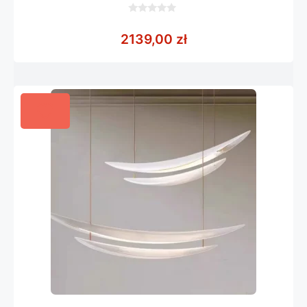
0
z
2139,00
zł
5