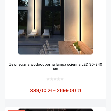
Zewnętrzna wodoodporna lampa ścienna LED 30-240
cm
0
z
Zakres cen: 
389,00
zł
–
2699,00
zł
5