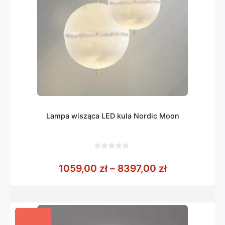
Lampa wisząca LED kula Nordic Moon
0
z
Zakres cen: 
1059,00
zł
–
8397,00
zł
5