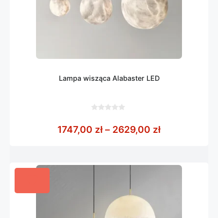
Lampa wisząca Alabaster LED
0
z
Zakres cen: 
1747,00
zł
–
2629,00
zł
5