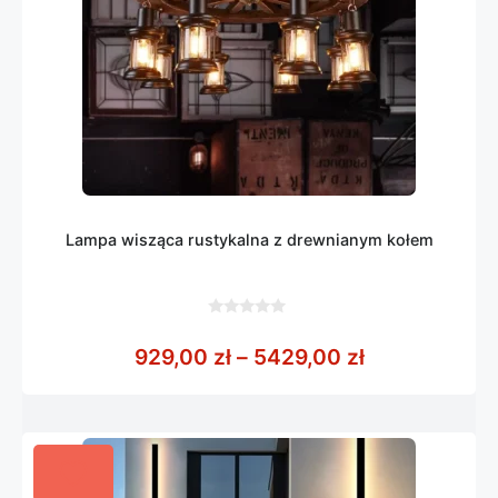
Lampa wisząca rustykalna z drewnianym kołem
0
z
Zakres cen: 
929,00
zł
–
5429,00
zł
5