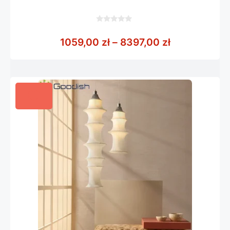
0
z
Zakres cen: 
1059,00
zł
–
8397,00
zł
5