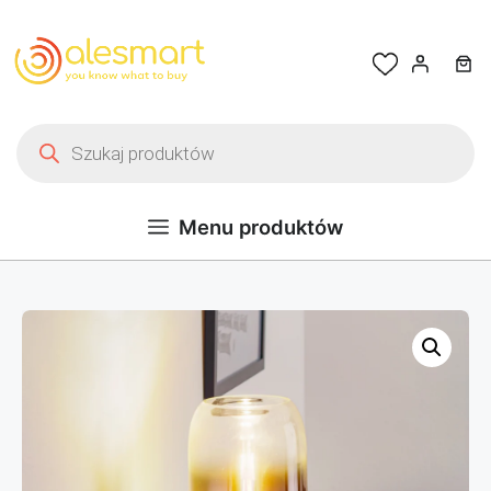
Przejdź do treści
Wyszukiwarka produktów
Menu produktów