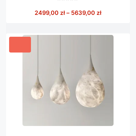
0
z
Zakres cen:
2499,00
zł
–
5639,00
zł
5