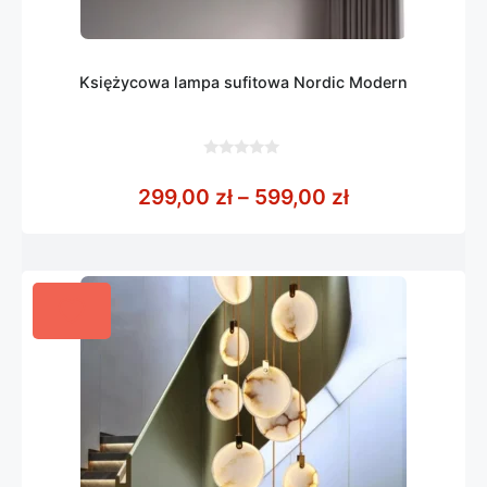
Księżycowa lampa sufitowa Nordic Modern
0
z
Zakres cen: o
299,00
zł
–
599,00
zł
5