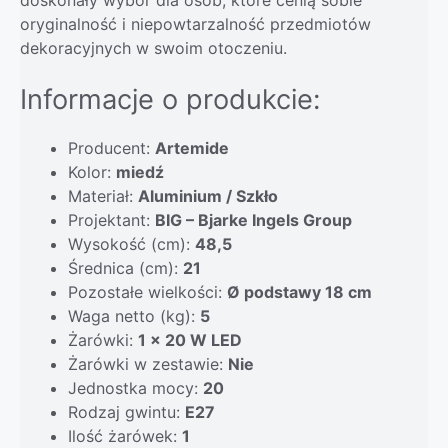
doskonały wybór dla osób, które cenią sobie
oryginalność i niepowtarzalność przedmiotów
dekoracyjnych w swoim otoczeniu.
Informacje o produkcie:
Producent:
Artemide
Kolor:
miedź
Materiał:
Aluminium / Szkło
Projektant:
BIG – Bjarke Ingels Group
Wysokość (cm):
48,5
Średnica (cm):
21
Pozostałe wielkości:
Ø podstawy 18 cm
Waga netto (kg):
5
Żarówki:
1 x 20 W LED
Żarówki w zestawie:
Nie
Jednostka mocy:
20
Rodzaj gwintu:
E27
Ilość żarówek:
1