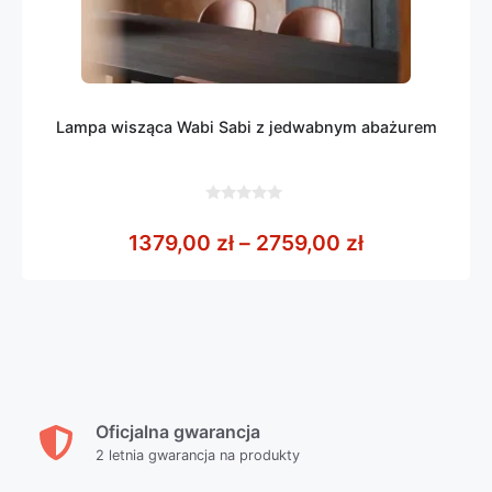
Lampa wisząca Wabi Sabi z jedwabnym abażurem
0
z
Zakres cen: 
1379,00
zł
–
2759,00
zł
5
Oficjalna gwarancja
2 letnia gwarancja na produkty