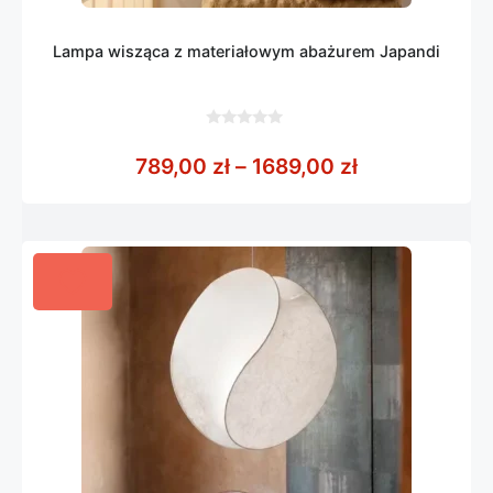
Lampa wisząca z materiałowym abażurem Japandi
0
z
Zakres cen: o
789,00
zł
–
1689,00
zł
5