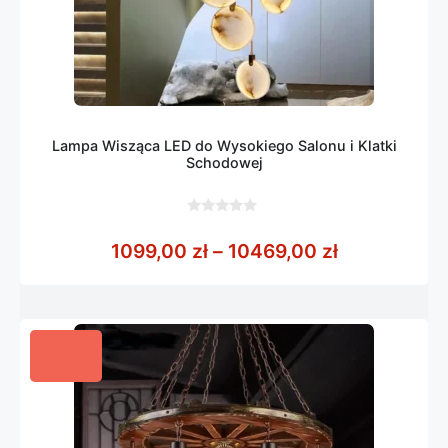
Lampa Wisząca LED do Wysokiego Salonu i Klatki
Schodowej
0
z
Zakres cen:
1099,00
zł
–
10469,00
zł
5