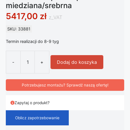
miedziana/srebrna
5417,00
zł
z_VAT
SKU: 33881
Termin realizacji do 8-9 tyg
-
+
Dodaj do koszyka
ilość Artemide Gople lampa stołowa
Potrzebujesz montażu? Sprawdź naszą ofertę!
Zapytaj o produkt?
Oblicz zapotrzebowanie