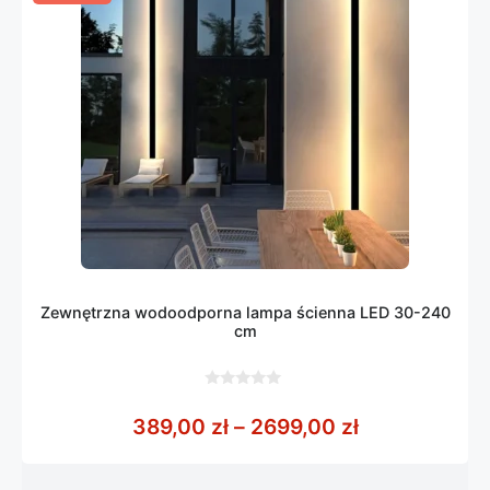
Zewnętrzna wodoodporna lampa ścienna LED 30-240
cm
0
z
Zakres cen: 
389,00
zł
–
2699,00
zł
5