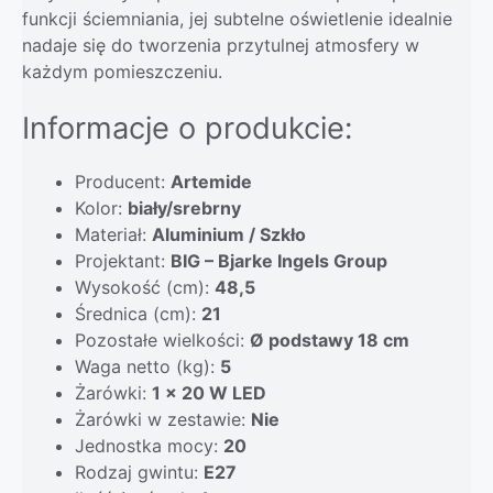
funkcji ściemniania, jej subtelne oświetlenie idealnie
nadaje się do tworzenia przytulnej atmosfery w
każdym pomieszczeniu.
Informacje o produkcie:
Producent:
Artemide
Kolor:
biały/srebrny
Materiał:
Aluminium / Szkło
Projektant:
BIG – Bjarke Ingels Group
Wysokość (cm):
48,5
Średnica (cm):
21
Pozostałe wielkości:
Ø podstawy 18 cm
Waga netto (kg):
5
Żarówki:
1 x 20 W LED
Żarówki w zestawie:
Nie
Jednostka mocy:
20
Rodzaj gwintu:
E27