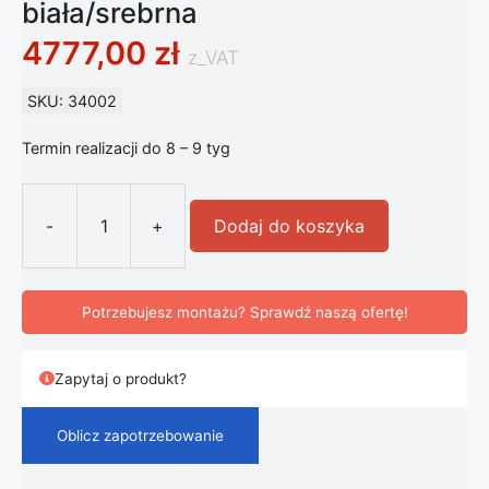
biała/srebrna
4777,00
zł
z_VAT
SKU: 34002
Termin realizacji do 8 – 9 tyg
-
+
Dodaj do koszyka
ilość Artemide Gople lampa stołowa 
Potrzebujesz montażu? Sprawdź naszą ofertę!
Zapytaj o produkt?
Oblicz zapotrzebowanie