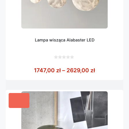
Lampa wisząca Alabaster LED
0
z
Zakres cen: 
1747,00
zł
–
2629,00
zł
5