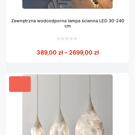
Zewnętrzna wodoodporna lampa ścienna LED 30-240
cm
0
z
Zakres cen: 
389,00
zł
–
2699,00
zł
5