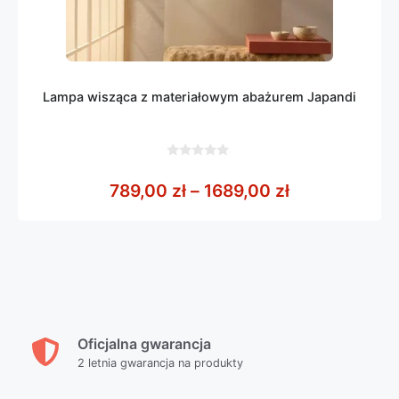
Lampa wisząca z materiałowym abażurem Japandi
0
z
Zakres cen: o
789,00
zł
–
1689,00
zł
5
Oficjalna gwarancja
2 letnia gwarancja na produkty