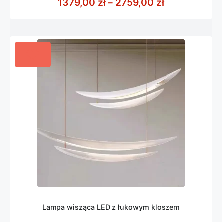
Zakres cen: 
1379,00
zł
–
2759,00
zł
5
Lampa wisząca LED z łukowym kloszem