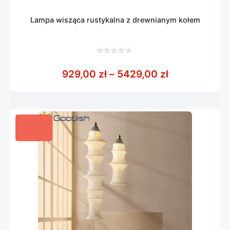
Lampa wisząca rustykalna z drewnianym kołem
0
z
Zakres cen: 
929,00
zł
–
5429,00
zł
5