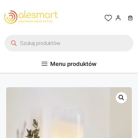
Przejdź do treści
Wyszukiwarka produktów
Menu produktów