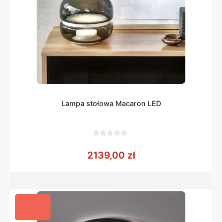
Lampa stołowa Macaron LED
0
z
2139,00
zł
5