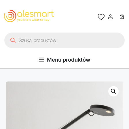
Przejdź do treści
Wyszukiwarka produktów
Menu produktów