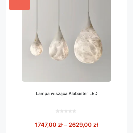
Lampa wisząca Alabaster LED
0
z
Zakres cen: 
1747,00
zł
–
2629,00
zł
5