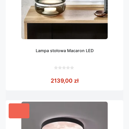
Lampa stołowa Macaron LED
0
z
2139,00
zł
5