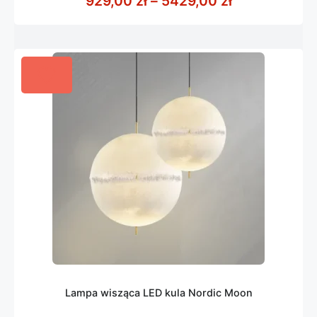
Zakres cen: 
929,00
zł
–
5429,00
zł
5
Lampa wisząca LED kula Nordic Moon