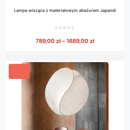
Lampa wisząca z materiałowym abażurem Japandi
0
z
Zakres cen: o
789,00
zł
–
1689,00
zł
5