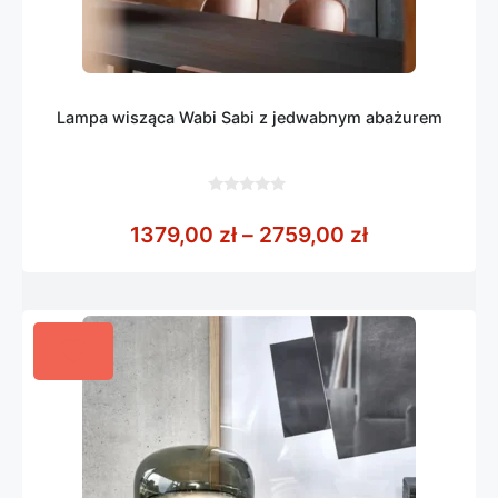
Lampa wisząca Wabi Sabi z jedwabnym abażurem
0
z
Zakres cen: 
1379,00
zł
–
2759,00
zł
5