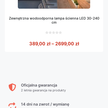
Zewnętrzna wodoodporna lampa ścienna LED 30-240
cm
0
z
Zakres cen: 
389,00
zł
–
2699,00
zł
5
Oficjalna gwarancja
2 letnia gwarancja na produkty
14 dni na zwrot / wymianę