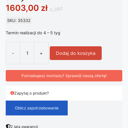
1603,00
zł
z_VAT
SKU: 35332
Termin realizacji do 4 – 5 tyg
-
+
Dodaj do koszyka
ilość Lampa Ścienna Artemide Demet
Potrzebujesz montażu? Sprawdź naszą ofertę!
Zapytaj o produkt?
Oblicz zapotrzebowanie
2 lata gwarancji