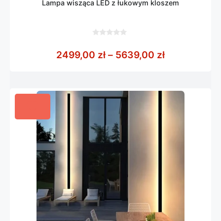
Lampa wisząca LED z łukowym kloszem
0
z
Zakres cen:
2499,00
zł
–
5639,00
zł
5