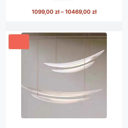
0
z
Zakres cen:
1099,00
zł
–
10469,00
zł
5