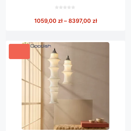
0
z
Zakres cen: 
1059,00
zł
–
8397,00
zł
5