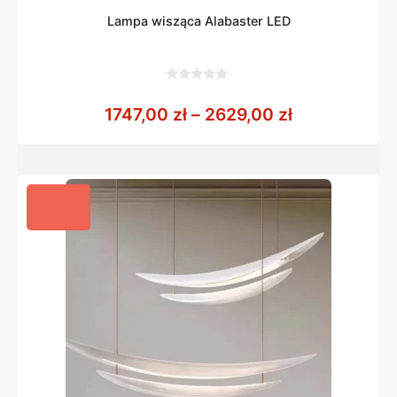
Lampa wisząca Alabaster LED
0
z
Zakres cen: 
1747,00
zł
–
2629,00
zł
5