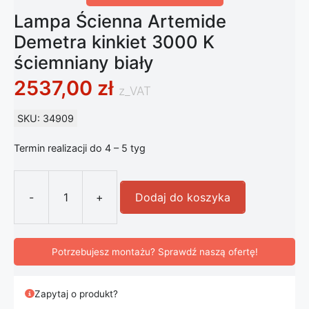
Lampa Ścienna Artemide
Demetra kinkiet 3000 K
ściemniany biały
2537,00
zł
z_VAT
SKU: 34909
Termin realizacji do 4 – 5 tyg
-
+
Dodaj do koszyka
ilość Lampa Ścienna Artemide Demet
Potrzebujesz montażu? Sprawdź naszą ofertę!
Zapytaj o produkt?