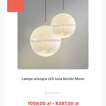
Lampa wisząca LED kula Nordic Moon
0
z
Zakres cen: 
1059,00
zł
–
8397,00
zł
5