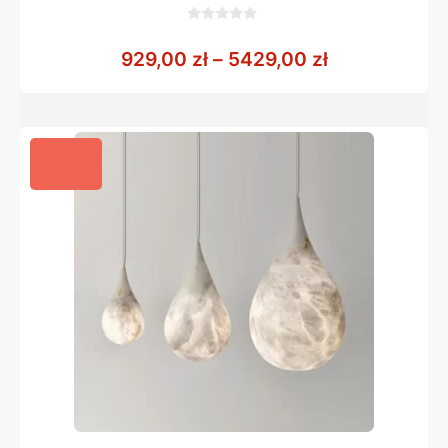
0
z
Zakres cen: 
929,00
zł
–
5429,00
zł
5