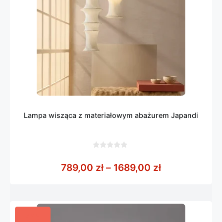
Lampa wisząca z materiałowym abażurem Japandi
0
z
Zakres cen: o
789,00
zł
–
1689,00
zł
5