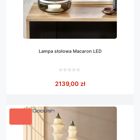
Lampa stołowa Macaron LED
0
z
2139,00
zł
5