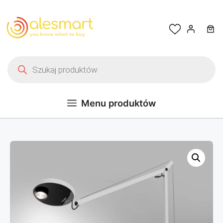
Przejdź do treści
Wyszukiwarka produktów
Menu produktów