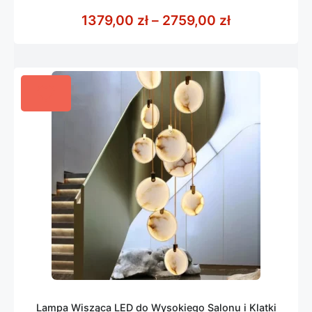
0
z
Zakres cen: 
1379,00
zł
–
2759,00
zł
5
Lampa Wisząca LED do Wysokiego Salonu i Klatki