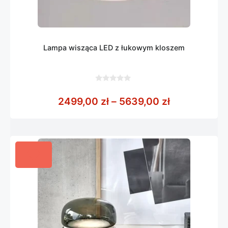
Lampa wisząca LED z łukowym kloszem
0
z
Zakres cen:
2499,00
zł
–
5639,00
zł
5