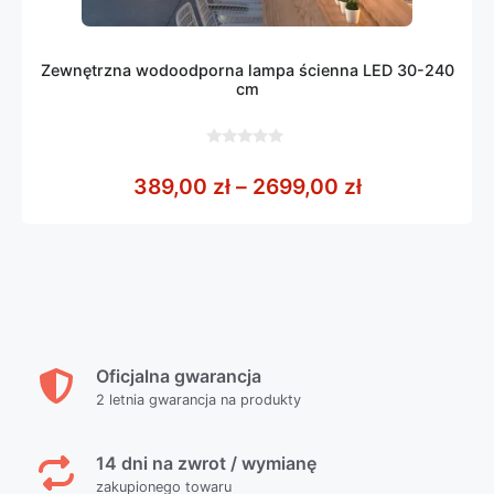
Zewnętrzna wodoodporna lampa ścienna LED 30-240
cm
0
z
Zakres cen: 
389,00
zł
–
2699,00
zł
5
Oficjalna gwarancja
2 letnia gwarancja na produkty
14 dni na zwrot / wymianę
zakupionego towaru