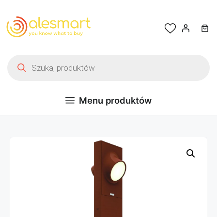
Przejdź do treści
Wyszukiwarka produktów
Menu produktów