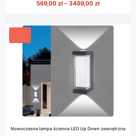
Zakres cen: 
569,00
zł
–
3469,00
zł
5
Nowoczesna lampa ścienna LED Up Down zewnętrzna