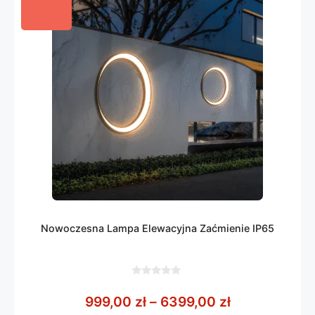
Nowoczesna Lampa Elewacyjna Zaćmienie IP65
0
z
Zakres cen: 
999,00
zł
–
6399,00
zł
5