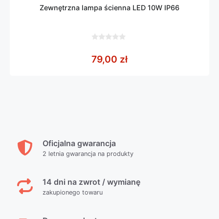
Zewnętrzna lampa ścienna LED 10W IP66
0
z
79,00
zł
5
Oficjalna gwarancja
2 letnia gwarancja na produkty
14 dni na zwrot / wymianę
zakupionego towaru