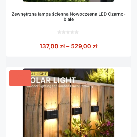
Zewnętrzna lampa ścienna Nowoczesna LED Czarno-
białe
0
z
Zakres cen: o
137,00
zł
–
529,00
zł
5