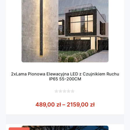
2xLama Pionowa Elewacyjna LED z Czujnikiem Ruchu
IP65 55-200CM
0
z
Zakres cen: 
489,00
zł
–
2159,00
zł
5