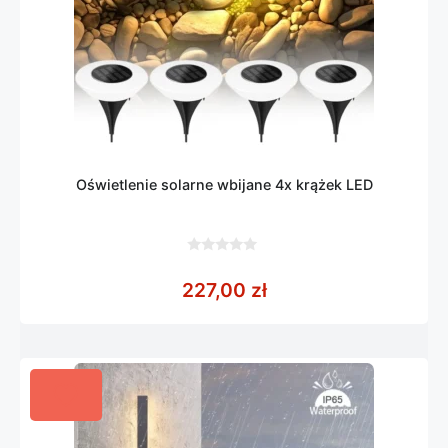
Oświetlenie solarne wbijane 4x krążek LED
0
z
227,00
zł
5