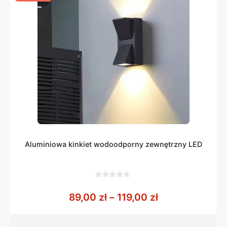
Aluminiowa kinkiet wodoodporny zewnętrzny LED
0
z
Zakres cen: od
89,00
zł
–
119,00
zł
5