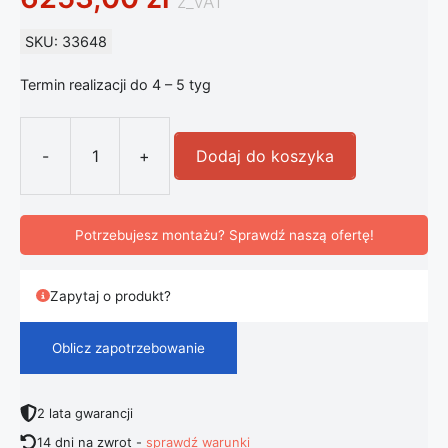
z_VAT
SKU: 33648
Termin realizacji do 4 – 5 tyg
-
+
Dodaj do koszyka
ilość Artemide Ciclope słupek ogr
Potrzebujesz montażu? Sprawdź naszą ofertę!
Zapytaj o produkt?
Oblicz zapotrzebowanie
2 lata gwarancji
14 dni na zwrot -
sprawdź warunki