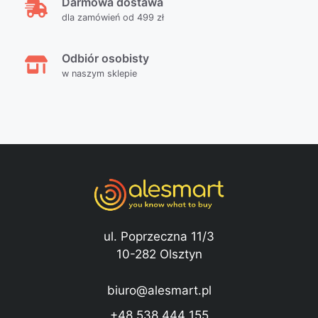
Darmowa dostawa
dla zamówień od 499 zł
Odbiór osobisty
w naszym sklepie
ul. Poprzeczna 11/3
10-282 Olsztyn
biuro@alesmart.pl
+48 538 444 155