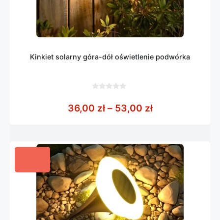
Kinkiet solarny góra-dół oświetlenie podwórka
0
z
Zakres cen: od
36,00
zł
–
53,00
zł
5