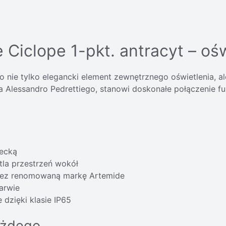
iclope 1-pkt. antracyt – oświ
o nie tylko elegancki element zewnętrznego oświetlenia, 
 Alessandro Pedrettiego, stanowi doskonałe połączenie fun
recką
tla przestrzeń wokół
zez renomowaną markę Artemide
arwie
dzięki klasie IP65
ażdego