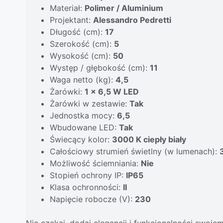
Materiał:
Polimer / Aluminium
Projektant:
Alessandro Pedretti
Długość (cm):
17
Szerokość (cm):
5
Wysokość (cm):
50
Występ / głębokość (cm):
11
Waga netto (kg):
4,5
Żarówki:
1 x 6,5 W LED
Żarówki w zestawie:
Tak
Jednostka mocy:
6,5
Wbudowane LED:
Tak
Świecący kolor:
3000 K ciepły biały
Całościowy strumień świetlny (w lumenach):
Możliwość ściemniania:
Nie
Stopień ochrony IP:
IP65
Klasa ochronności:
II
Napięcie robocze (V):
230
Nie czekaj, dodaj elegancji i funkcjonalności swojem