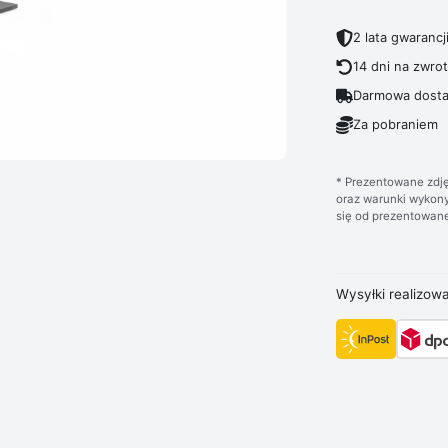
2 lata gwarancj
14 dni na zwro
Darmowa dosta
Za pobraniem
* Prezentowane zdję
oraz warunki wykony
się od prezentowane
Wysyłki realizow