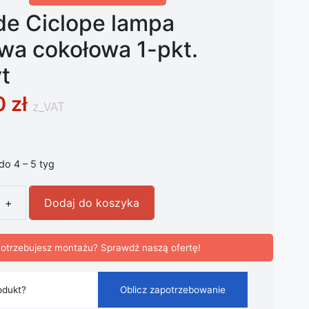
de Ciclope lampa
wa cokołowa 1-pkt.
t
0
zł
z_VAT
 do 4 – 5 tyg
+
Dodaj do koszyka
 Ciclope lampa ogrodowa cokołowa 1-pkt. antracyt
otrzebujesz montażu? Sprawdź naszą ofertę!
odukt?
Oblicz zapotrzebowanie