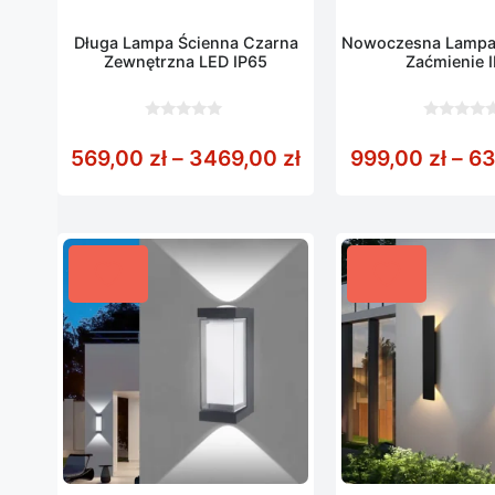
Długa Lampa Ścienna Czarna
Nowoczesna Lampa
Zewnętrzna LED IP65
Zaćmienie 
0
0
z
z
Zakres cen: od 569
569,00
zł
–
3469,00
zł
999,00
zł
–
63
5
5