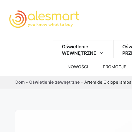
Przejdź do treści
Oświetlenie
Oświ
WEWNĘTRZNE
PR
NOWOŚCI
PROMOCJE
Dom
-
Oświetlenie zewnętrzne
-
Artemide Ciclope lampa