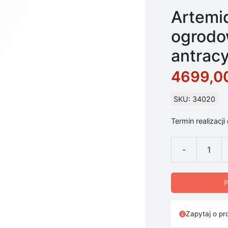
Artemi
ogrodo
antracy
4699,0
SKU: 34020
Termin realizacji
-
ilość Artemide
P
Zapytaj o pr