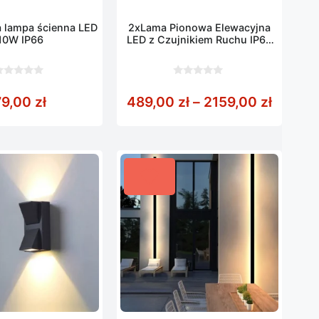
 lampa ścienna LED
2xLama Pionowa Elewacyjna
10W IP66
LED z Czujnikiem Ruchu IP65
55-200CM
0
z
 36,00 zł do 53,00 zł
Zakres 
79,00
zł
489,00
zł
–
2159,00
zł
5