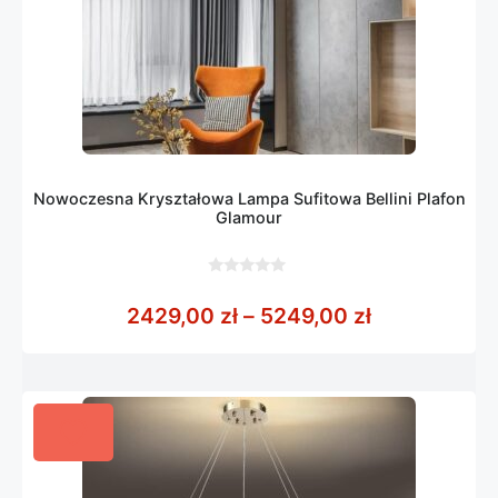
Nowoczesna Kryształowa Lampa Sufitowa Bellini Plafon
Glamour
0
z
Zakres cen:
2429,00
zł
–
5249,00
zł
5