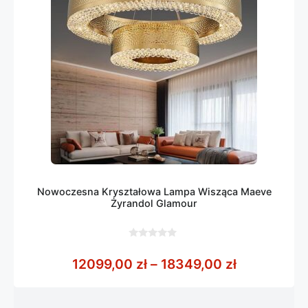
Nowoczesna Kryształowa Lampa Wisząca Maeve
Żyrandol Glamour
0
z
Zakres cen
12099,00
zł
–
18349,00
zł
5