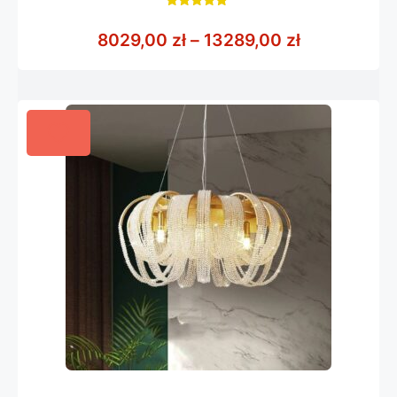
5.00
z 5
Zakres cen:
8029,00
zł
–
13289,00
zł