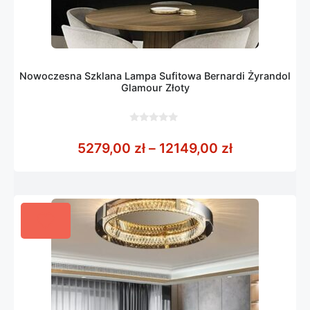
Nowoczesna Szklana Lampa Sufitowa Bernardi Żyrandol
Glamour Złoty
0
z
Zakres cen:
5279,00
zł
–
12149,00
zł
5