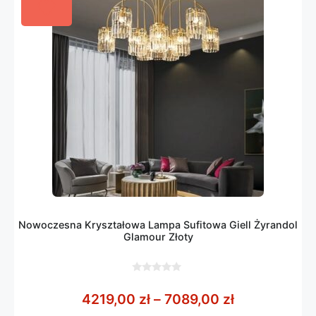
Nowoczesna Kryształowa Lampa Sufitowa Giell Żyrandol
Glamour Złoty
0
z
Zakres cen: 
4219,00
zł
–
7089,00
zł
5