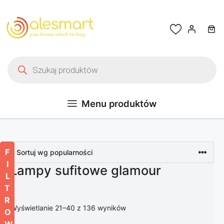
Przejdź do treści
Wyszukiwarka produktów
Menu produktów
F
I
Lampy sufitowe glamour
L
T
R
Posortowane według popularn
Wyświetlanie 21–40 z 136 wyników
O
W