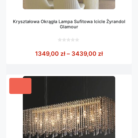
Kryształowa Okrągła Lampa Sufitowa Icicle Żyrandol
Glamour
0
z
Zakres cen:
1349,00
zł
–
3439,00
zł
5