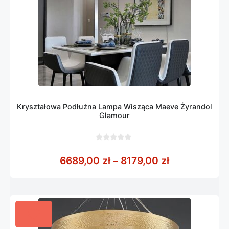
Kryształowa Podłużna Lampa Wisząca Maeve Żyrandol
Glamour
0
z
Zakres cen: 
6689,00
zł
–
8179,00
zł
5