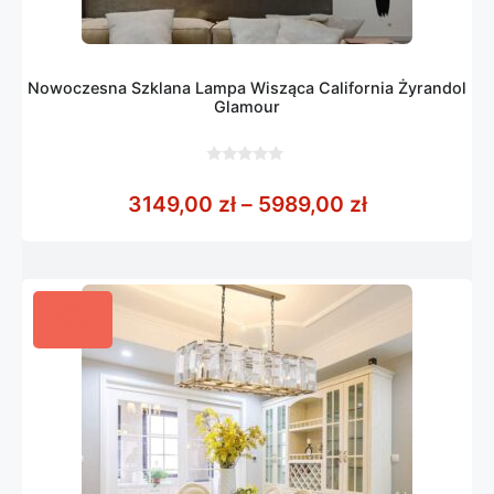
Nowoczesna Szklana Lampa Wisząca California Żyrandol
Glamour
0
z
Zakres cen: 
3149,00
zł
–
5989,00
zł
5