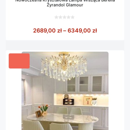
Żyrandol Glamour
0
z
Zakres cen:
2689,00
zł
–
6349,00
zł
5