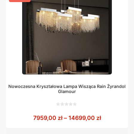
Nowoczesna Kryształowa Lampa Wisząca Rain Żyrandol
Glamour
0
z
Zakres cen:
7959,00
zł
–
14699,00
zł
5