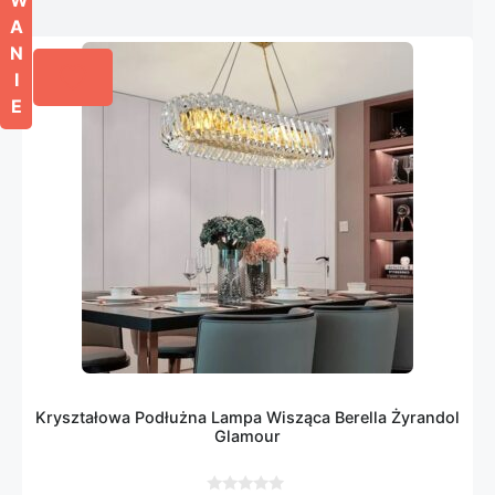
A
N
I
E
Kryształowa Podłużna Lampa Wisząca Berella Żyrandol
Glamour