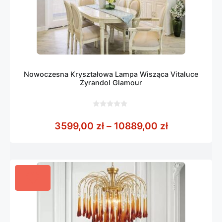
Nowoczesna Kryształowa Lampa Wisząca Vitaluce
Żyrandol Glamour
0
z
Zakres cen:
3599,00
zł
–
10889,00
zł
5