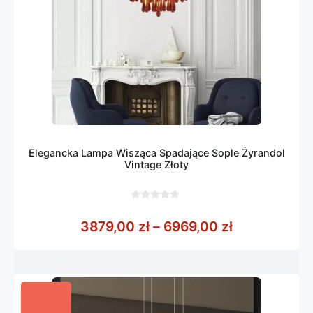
Elegancka Lampa Wisząca Spadające Sople Żyrandol
Vintage Złoty
0
z
Zakres cen: 
3879,00
zł
–
6969,00
zł
5