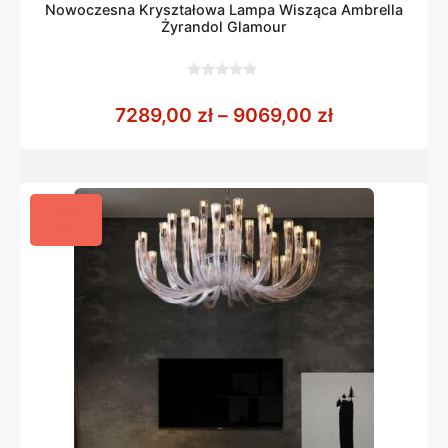
Nowoczesna Kryształowa Lampa Wisząca Ambrella
Żyrandol Glamour
0
z
Zakres cen: 
7289,00
zł
–
9069,00
zł
5