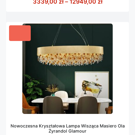
Zakres cen:
3339,00
zł
–
12949,00
zł
5
Nowoczesna Kryształowa Lampa Wisząca Masiero Ola
Żyrandol Glamour