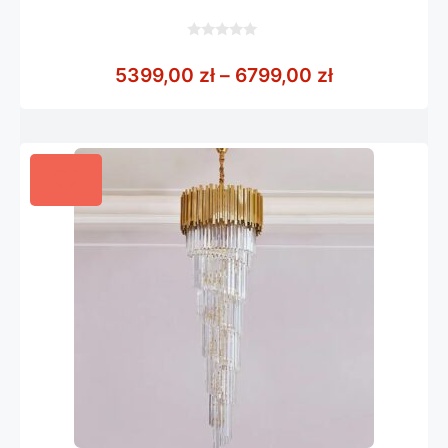
0
z
Zakres cen: 
5399,00
zł
–
6799,00
zł
5