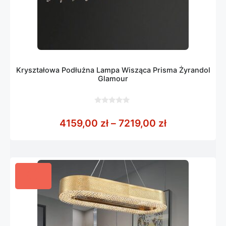
Kryształowa Podłużna Lampa Wisząca Prisma Żyrandol
Glamour
0
z
Zakres cen: 
4159,00
zł
–
7219,00
zł
5