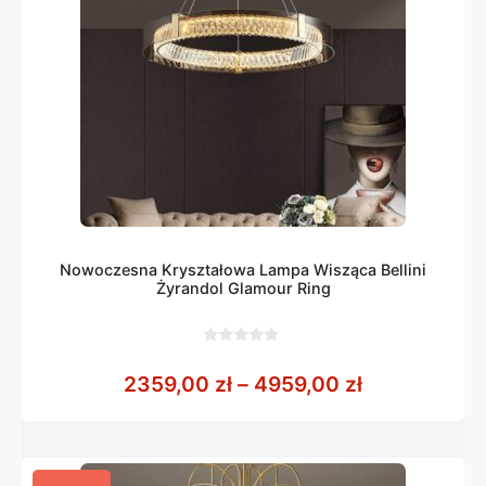
Nowoczesna Kryształowa Lampa Wisząca Bellini
Żyrandol Glamour Ring
0
z
Zakres cen:
2359,00
zł
–
4959,00
zł
5