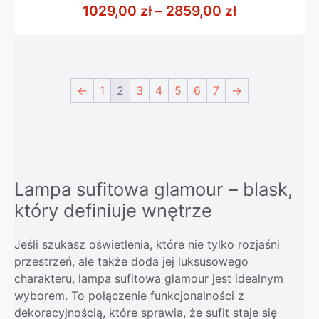
z
Zakres cen: 
1029,00
zł
–
2859,00
zł
5
←
1
2
3
4
5
6
7
→
Lampa sufitowa glamour – blask,
który definiuje wnętrze
Jeśli szukasz oświetlenia, które nie tylko rozjaśni
przestrzeń, ale także doda jej luksusowego
charakteru, lampa sufitowa glamour jest idealnym
wyborem. To połączenie funkcjonalności z
dekoracyjnością, które sprawia, że sufit staje się