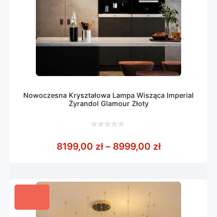
Nowoczesna Kryształowa Lampa Wisząca Imperial
Żyrandol Glamour Złoty
0
z
Zakres cen: 
8199,00
zł
–
8999,00
zł
5