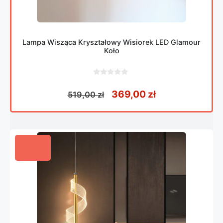
Lampa Wisząca Kryształowy Wisiorek LED Glamour
Koło
0
z
Pierwotna cena wynosiła
Aktualna cena 
369,00
zł
519,00
zł
5