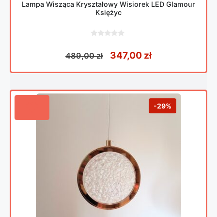
Lampa Wisząca Kryształowy Wisiorek LED Glamour
Księżyc
0
z
Pierwotna cena wynosiła
Aktualna cena 
347,00
zł
489,00
zł
5
-29%