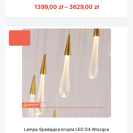
z
Zakres cen: 
1399,00
zł
–
3629,00
zł
5
Lampa Spadająca kropla LED G4 Wisząca