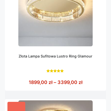
Złota Lampa Sufitowa Lustro Ring Glamour
5.00
z 5
Zakres cen: 
1899,00
zł
–
3399,00
zł