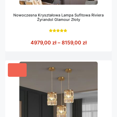
Nowoczesna Kryształowa Lampa Sufitowa Riviera
Żyrandol Glamour Złoty
5.00
z 5
Zakres cen: 
4979,00
zł
–
8159,00
zł