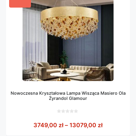
Nowoczesna Kryształowa Lampa Wisząca Masiero Ola
Żyrandol Glamour
0
z
Zakres cen:
3749,00
zł
–
13079,00
zł
5