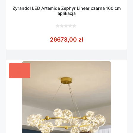
Żyrandol LED Artemide Zephyr Linear czarna 160 cm
aplikacja
0
z
26673,00
zł
5