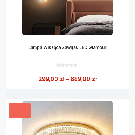
Lampa Wisząca Zawijas LED Glamour
0
z
Zakres cen: o
299,00
zł
–
689,00
zł
5