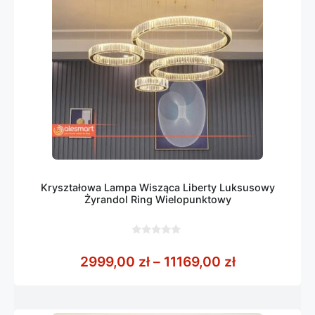
Kryształowa Lampa Wisząca Liberty Luksusowy
Żyrandol Ring Wielopunktowy
0
z
Zakres cen: 
2999,00
zł
–
11169,00
zł
5