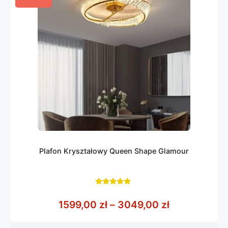
Plafon Kryształowy Queen Shape Glamour
5.00
z 5
Zakres cen: 
1599,00
zł
–
3049,00
zł