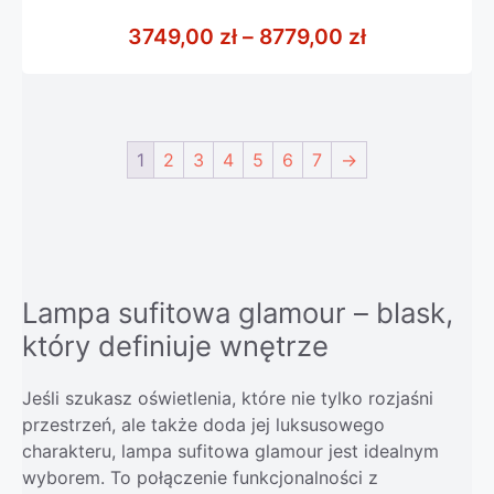
0
z
Zakres cen: 
3749,00
zł
–
8779,00
zł
5
1
2
3
4
5
6
7
→
Lampa sufitowa glamour – blask,
który definiuje wnętrze
Jeśli szukasz oświetlenia, które nie tylko rozjaśni
przestrzeń, ale także doda jej luksusowego
charakteru, lampa sufitowa glamour jest idealnym
wyborem. To połączenie funkcjonalności z