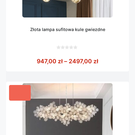
Złota lampa sufitowa kule gwiezdne
0
z
Zakres cen: 
947,00
zł
–
2497,00
zł
5