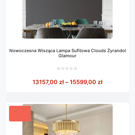
Nowoczesna Wisząca Lampa Sufitowa Clouds Żyrandol
Glamour
0
z
Zakres cen:
13157,00
zł
–
15599,00
zł
5