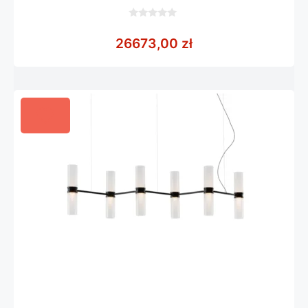
0
z
26673,00
zł
5