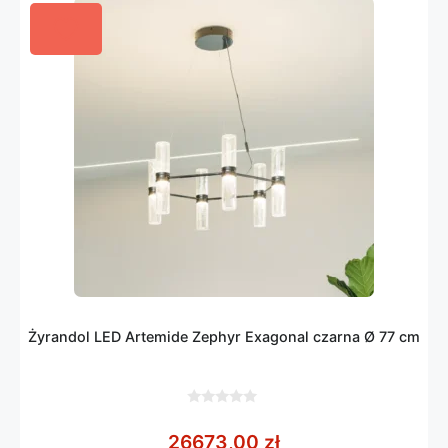
Żyrandol LED Artemide Zephyr Exagonal czarna Ø 77 cm
0
z
26673,00
zł
5