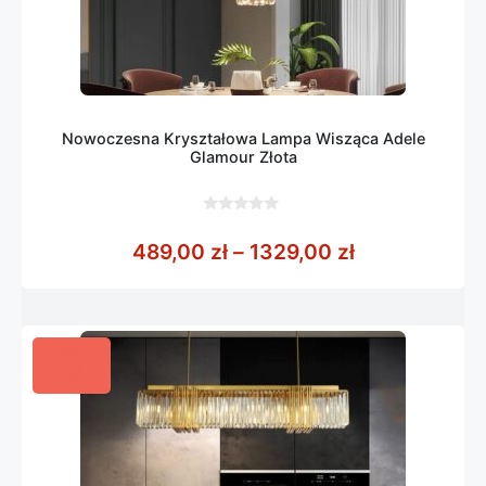
Nowoczesna Kryształowa Lampa Wisząca Adele
Glamour Złota
0
z
Zakres cen: 
489,00
zł
–
1329,00
zł
5