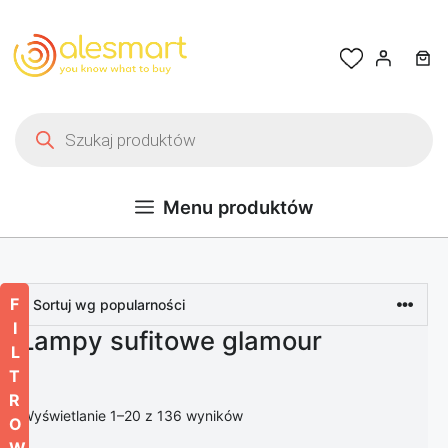
Przejdź do treści
Wyszukiwarka produktów
Menu produktów
F
I
Lampy sufitowe glamour
L
T
R
Posortowane według popularno
Wyświetlanie 1–20 z 136 wyników
O
W