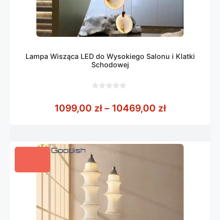
Lampa Wisząca LED do Wysokiego Salonu i Klatki
Schodowej
0
z
Zakres cen:
1099,00
zł
–
10469,00
zł
5