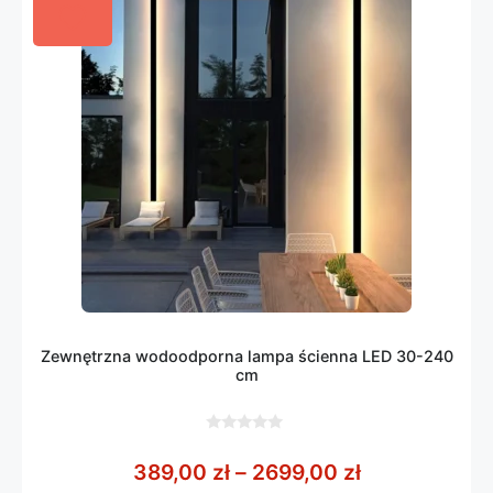
Zewnętrzna wodoodporna lampa ścienna LED 30-240
cm
0
z
Zakres cen: 
389,00
zł
–
2699,00
zł
5