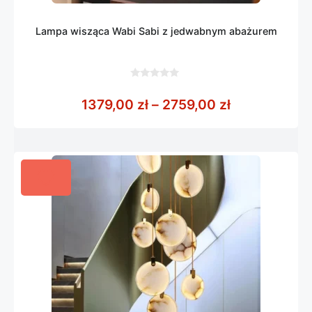
Lampa wisząca Wabi Sabi z jedwabnym abażurem
0
z
Zakres cen: 
1379,00
zł
–
2759,00
zł
5