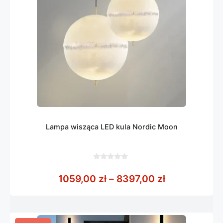
Lampa wisząca LED kula Nordic Moon
0
z
Zakres cen: 
1059,00
zł
–
8397,00
zł
5