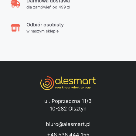
Darmowa dostawa
dla zamówień od 499 zł
Odbiór osobisty
w naszym sklepie
ul. Poprzeczna 11/3
10-282 Olsztyn
biuro@alesmart.pl
+48 538 444 155