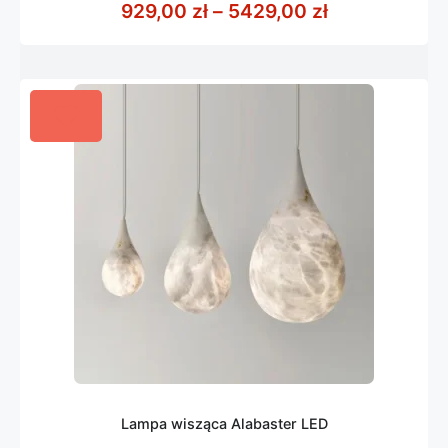
Zakres cen: 
929,00
zł
–
5429,00
zł
5
Lampa wisząca Alabaster LED