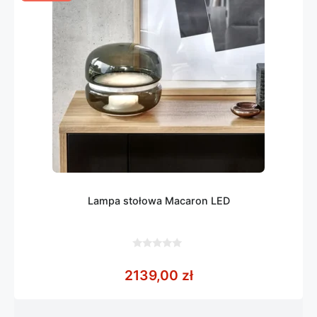
Lampa stołowa Macaron LED
0
z
2139,00
zł
5