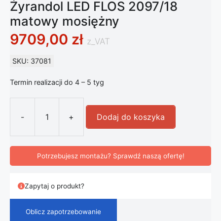
Żyrandol LED FLOS 2097/18
matowy mosiężny
9709,00
zł
z_VAT
SKU: 37081
Termin realizacji do 4 – 5 tyg
-
+
Dodaj do koszyka
ilość Żyrandol LED FLOS 2097/18 m
Potrzebujesz montażu? Sprawdź naszą ofertę!
Zapytaj o produkt?
Oblicz zapotrzebowanie