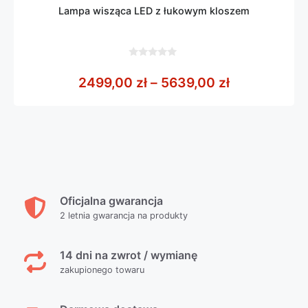
Lampa wisząca LED z łukowym kloszem
0
z
Zakres cen:
2499,00
zł
–
5639,00
zł
5
Oficjalna gwarancja
2 letnia gwarancja na produkty
14 dni na zwrot / wymianę
zakupionego towaru