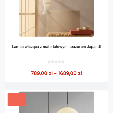
Lampa wisząca z materiałowym abażurem Japandi
0
z
Zakres cen: o
789,00
zł
–
1689,00
zł
5