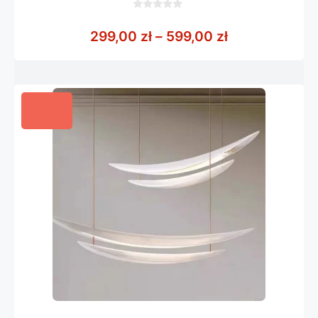
0
z
Zakres cen: o
299,00
zł
–
599,00
zł
5