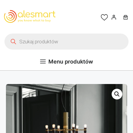
Przejdź do treści
Wyszukiwarka produktów
Menu produktów