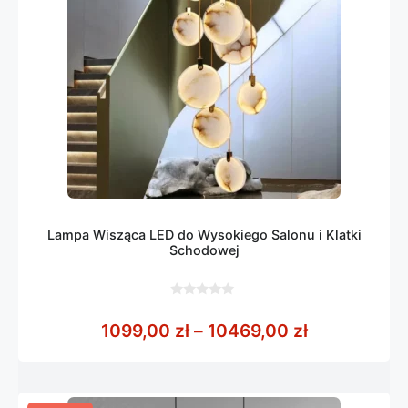
Lampa Wisząca LED do Wysokiego Salonu i Klatki
Schodowej
0
z
Zakres cen:
1099,00
zł
–
10469,00
zł
5