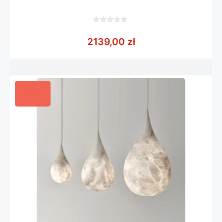
0
z
2139,00
zł
5