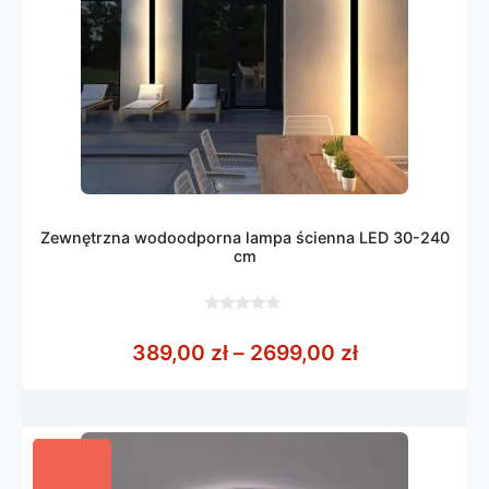
Zewnętrzna wodoodporna lampa ścienna LED 30-240
cm
0
z
Zakres cen: 
389,00
zł
–
2699,00
zł
5