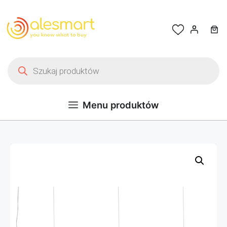
Przejdź do treści
Wyszukiwarka produktów
Menu produktów