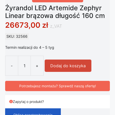
Żyrandol LED Artemide Zephyr
Linear brązowa długość 160 cm
26673,00
zł
z_VAT
SKU: 32566
Termin realizacji do 4 – 5 tyg
-
+
Dodaj do koszyka
ilość Żyrandol LED Artemide Zephyr
Potrzebujesz montażu? Sprawdź naszą ofertę!
Zapytaj o produkt?
Oblicz zapotrzebowanie