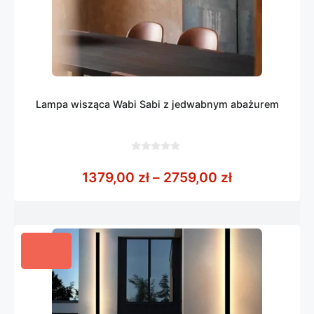
Lampa wisząca Wabi Sabi z jedwabnym abażurem
0
z
Zakres cen: 
1379,00
zł
–
2759,00
zł
5