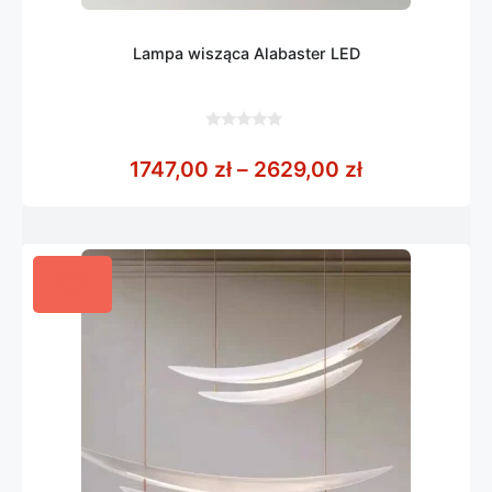
Lampa wisząca Alabaster LED
0
z
Zakres cen: 
1747,00
zł
–
2629,00
zł
5