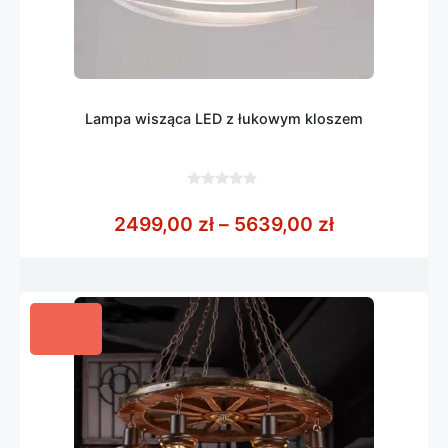
Lampa wisząca LED z łukowym kloszem
0
z
Zakres cen:
2499,00
zł
–
5639,00
zł
5