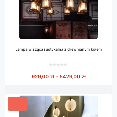
Lampa wisząca rustykalna z drewnianym kołem
0
z
Zakres cen: 
929,00
zł
–
5429,00
zł
5