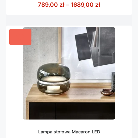
z
Zakres cen: o
789,00
zł
–
1689,00
zł
5
Lampa stołowa Macaron LED