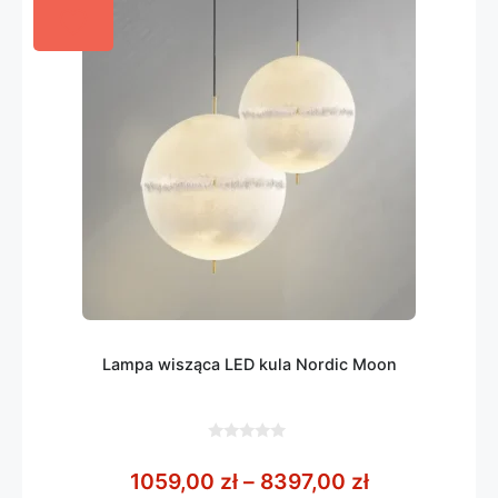
Lampa wisząca LED kula Nordic Moon
0
z
Zakres cen: 
1059,00
zł
–
8397,00
zł
5