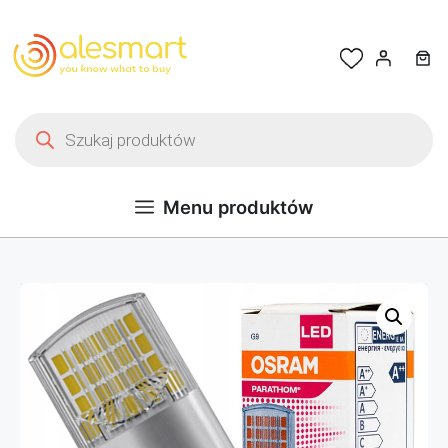
Przejdź do treści
Wyszukiwarka produktów
Menu produktów