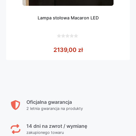
Lampa stołowa Macaron LED
0
z
2139,00
zł
5
Oficjalna gwarancja
2 letnia gwarancja na produkty
14 dni na zwrot / wymianę
zakupionego towaru