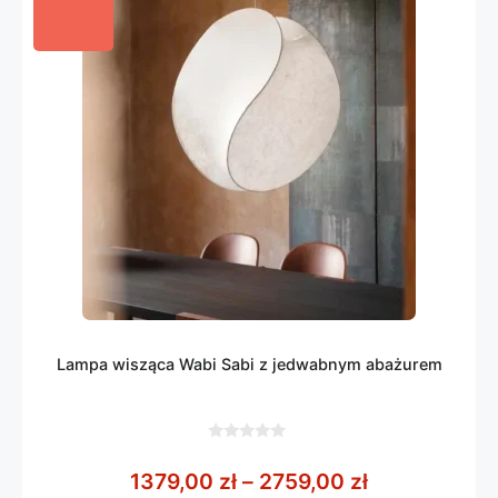
Lampa wisząca Wabi Sabi z jedwabnym abażurem
0
z
Zakres cen: 
1379,00
zł
–
2759,00
zł
5