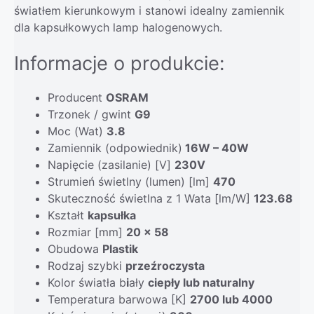
światłem kierunkowym i stanowi idealny zamiennik
dla kapsułkowych lamp halogenowych.
Informacje o produkcie
:
Producent
OSRAM
Trzonek / gwint
G9
Moc (Wat)
3.8
Zamiennik (odpowiednik)
16W – 40W
Napięcie (zasilanie) [V]
230V
Strumień świetlny (lumen) [lm]
470
Skuteczność świetlna z 1 Wata [lm/W]
123.68
Kształt
kapsułka
Rozmiar [mm]
20 x 58
Obudowa
Plastik
Rodzaj szybki
przeźroczysta
Kolor światła b
i
ały
ciepły lub naturalny
Temperatura barwowa [K]
2700 lub 4000