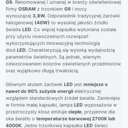
G9.
Renomowanej i uznanej w branży oświetleniowej
firmy
OSRAM
z trzonkiem
G9
i mocy
wynoszącej
3,8W.
Odpowiednik tradycyjnej żarówki
halogenowej
(40W)
to wysokiej jakości źródło
światła
LED
. Co więcej kapsułka wykonana została
przy użyciu nowoczesnych rozwiązań
wykorzystujących innowacyjną technologię
diod
LED.
Charakteryzują się wysoką wydajnością
parametrów świetlnych. Są jednak, wiernym
odwzorowaniem kolorów oświetlanych przedmiotów
oraz wyjątkowo długą trwałością.
Głównym atutem żarówek
LED
jest
mniejsze o
nawet do 90% zużycie energii
elektrycznej
względem standardowych źródeł światła. Zamknięta
w formie małej kapsułki, lampa
LED
wyposażona w
przezroczysty klosz emituje
ciepłe
, przyjemne dla
oka światło o
temperaturze barwowej 2700K lub
4000K
. Jedno trzonkowa kapsułka
LED
świeci