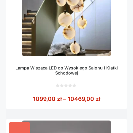
Lampa Wisząca LED do Wysokiego Salonu i Klatki
Schodowej
0
z
Zakres cen:
1099,00
zł
–
10469,00
zł
5