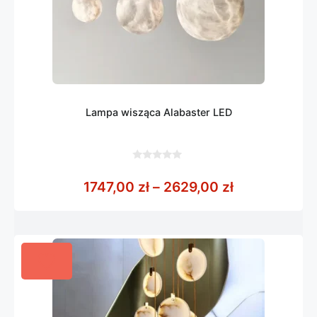
Lampa wisząca Alabaster LED
0
z
Zakres cen: 
1747,00
zł
–
2629,00
zł
5