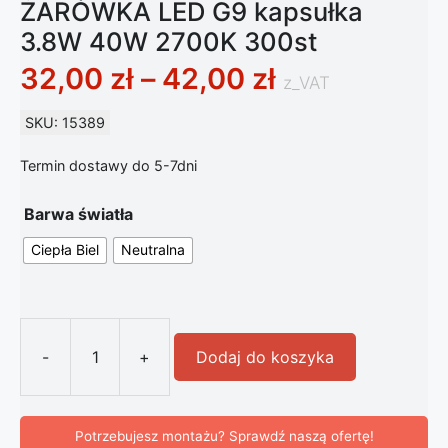
ŻARÓWKA LED G9 kapsułka
3.8W 40W 2700K 300st
Zakres cen: 
32,00
zł
–
42,00
zł
z_VAT
SKU: 15389
Termin dostawy do 5-7dni
Barwa światła
Ciepła Biel
Neutralna
-
+
Dodaj do koszyka
ilość ŻARÓWKA LED G9 kapsułka 3
Potrzebujesz montażu? Sprawdź naszą ofertę!