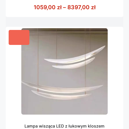
z
Zakres cen: 
1059,00
zł
–
8397,00
zł
5
Lampa wisząca LED z łukowym kloszem