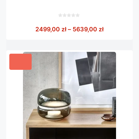
0
z
Zakres cen:
2499,00
zł
–
5639,00
zł
5