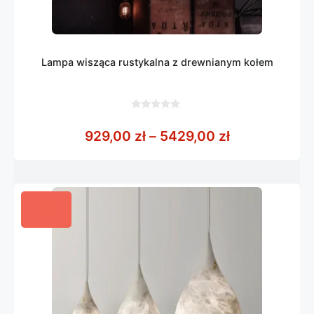
Lampa wisząca rustykalna z drewnianym kołem
0
z
Zakres cen: 
929,00
zł
–
5429,00
zł
5