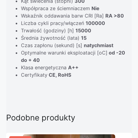
Kąt świecenia (stopni)
300
Współpraca ze ściemniaczem
Nie
Wskaźnik oddawania barw CRI [Ra]
RA >80
Liczba cykli pracy/włączeń
100000
Trwałość (godziny) [h]
15000
Średnia żywotność (lata)
15
Czas zapłonu (sekund) [s]
natychmiast
Optymalne warunki eksploatacji [oC]
od -20
do + 40
Klasa energetyczna
A++
Certyfikaty
CE, RoHS
Podobne produkty