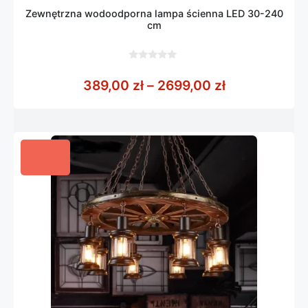
Zewnętrzna wodoodporna lampa ścienna LED 30-240
cm
0
z
Zakres cen: 
389,00
zł
–
2699,00
zł
5