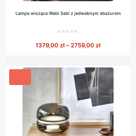
Lampa wisząca Wabi Sabi z jedwabnym abażurem
0
z
Zakres cen: 
1379,00
zł
–
2759,00
zł
5