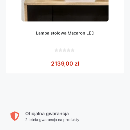
Lampa stołowa Macaron LED
0
z
2139,00
zł
5
Oficjalna gwarancja
2 letnia gwarancja na produkty