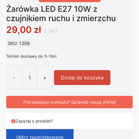
Żarówka LED E27 10W z
czujnikiem ruchu i zmierzchu
29,00
zł
z_VAT
SKU: 1308
Termin dostawy do 5-7dni
-
+
Dodaj do koszyka
ilość Żarówka LED E27 10W z czujni
Potrzebujesz montażu? Sprawdź naszą ofertę!
Zapytaj o produkt?
Oblicz zapotrzebowanie