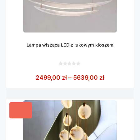
Lampa wisząca LED z łukowym kloszem
0
z
Zakres cen:
2499,00
zł
–
5639,00
zł
5