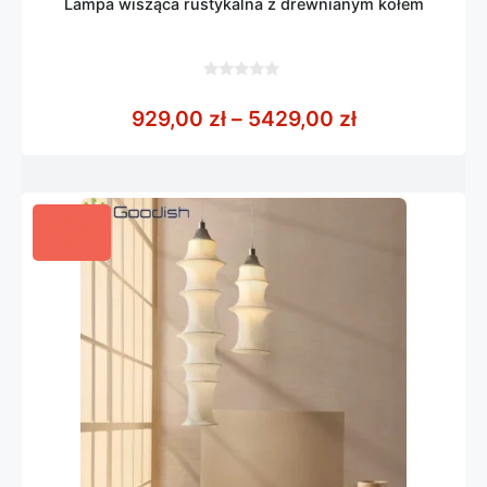
Lampa wisząca rustykalna z drewnianym kołem
0
z
Zakres cen: 
929,00
zł
–
5429,00
zł
5