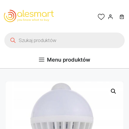
Przejdź do treści
Wyszukiwarka produktów
Menu produktów