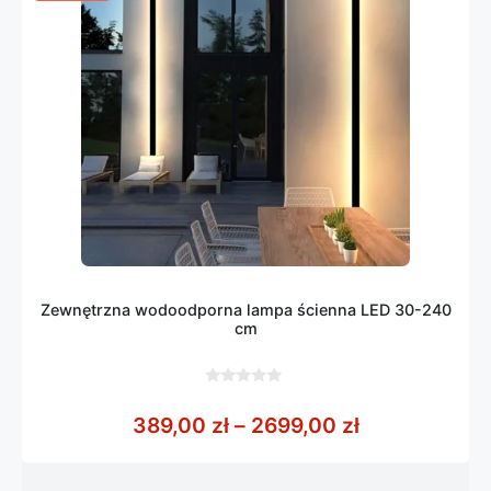
Zewnętrzna wodoodporna lampa ścienna LED 30-240
cm
0
z
Zakres cen: 
389,00
zł
–
2699,00
zł
5