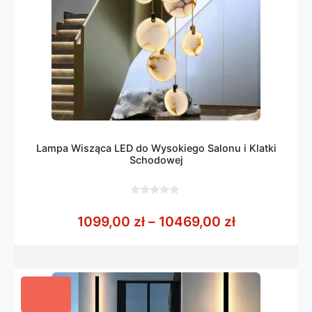
Lampa Wisząca LED do Wysokiego Salonu i Klatki
Schodowej
0
z
Zakres cen:
1099,00
zł
–
10469,00
zł
5