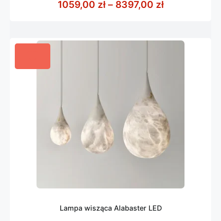
Zakres cen: 
1059,00
zł
–
8397,00
zł
5
Lampa wisząca Alabaster LED