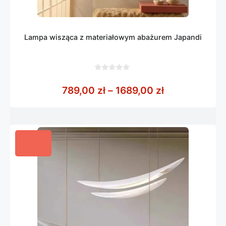
Lampa wisząca z materiałowym abażurem Japandi
0
z
Zakres cen: o
789,00
zł
–
1689,00
zł
5