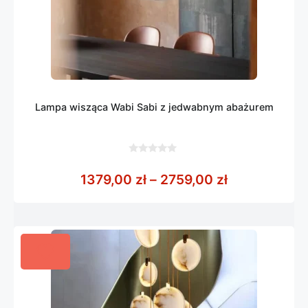
Lampa wisząca Wabi Sabi z jedwabnym abażurem
0
z
Zakres cen: 
1379,00
zł
–
2759,00
zł
5