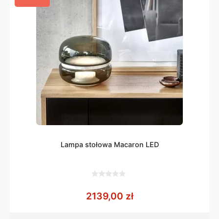
Lampa stołowa Macaron LED
0
z
2139,00
zł
5