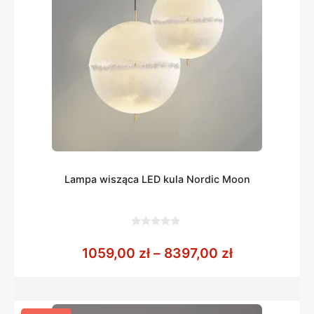
Lampa wisząca LED kula Nordic Moon
0
z
Zakres cen: 
1059,00
zł
–
8397,00
zł
5