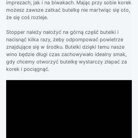
imprezach, jak i na biwakach. Mając przy sobie korek
możesz zawsze zatkać butelkę nie martwiąc się oto,
że się coś rozleje.
Stopper należy nałożyć na górną część butelki i
nacisnąć kilka razy, żeby odpompować powietrze
znajdujące się w środku. Butelki dzięki temu nasze
wino będzie długi czas zachowywało idealny smak,
gdy chcemy otworzyć butelkę wystarczy złapać za
korek i pociągnąć.