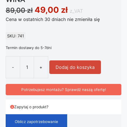
Pierwotna cena wynosił
Aktualna cena 
49,00
zł
89,00
zł
z_VAT
Cena w ostatnich 30 dniach nie zmieniła się
SKU: 741
Termin dostawy do 5-7dni
-
+
Dodaj do koszyka
ilość Stopper Próżniowy KOREK DO
Potrzebujesz montażu? Sprawdź naszą ofertę!
Zapytaj o produkt?
Oblicz zapotrzebowanie