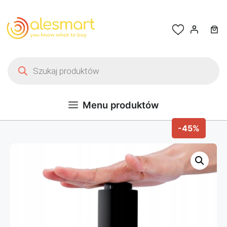
Przejdź do treści
Wyszukiwarka produktów
Menu produktów
-45%