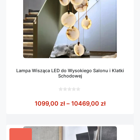
Lampa Wisząca LED do Wysokiego Salonu i Klatki
Schodowej
0
z
Zakres cen:
1099,00
zł
–
10469,00
zł
5