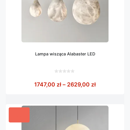
Lampa wisząca Alabaster LED
0
z
Zakres cen: 
1747,00
zł
–
2629,00
zł
5