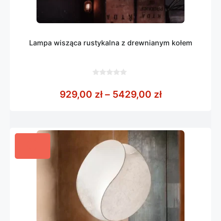
Lampa wisząca rustykalna z drewnianym kołem
0
z
Zakres cen: 
929,00
zł
–
5429,00
zł
5