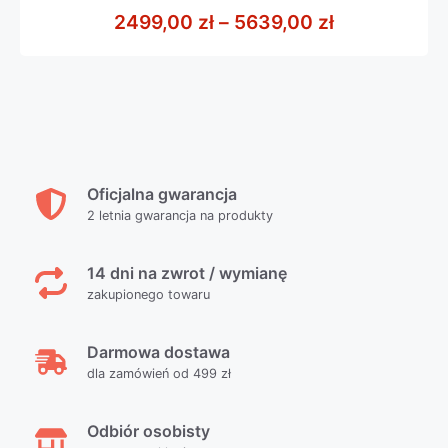
z
Zakres cen:
2499,00
zł
–
5639,00
zł
5
Oficjalna gwarancja
2 letnia gwarancja na produkty
14 dni na zwrot / wymianę
zakupionego towaru
Darmowa dostawa
dla zamówień od 499 zł
Odbiór osobisty