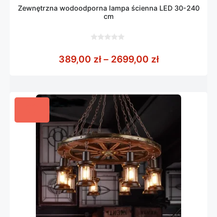
Zewnętrzna wodoodporna lampa ścienna LED 30-240
cm
0
z
Zakres cen: 
389,00
zł
–
2699,00
zł
5