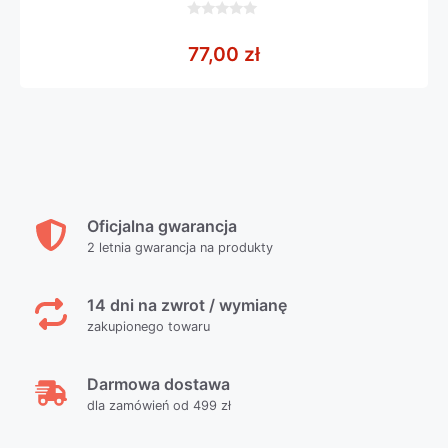
0
z
77,00
zł
5
Oficjalna gwarancja
2 letnia gwarancja na produkty
14 dni na zwrot / wymianę
zakupionego towaru
Darmowa dostawa
dla zamówień od 499 zł