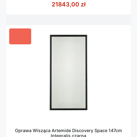
z
21843,00
zł
5
Oprawa Wisząca Artemide Discovery Space 147cm
Integralis czarna