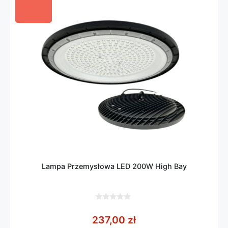
Lampa Przemysłowa LED 200W High Bay
0
z
237,00
zł
5