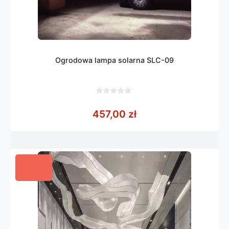
Ogrodowa lampa solarna SLC-09
0
z
457,00
zł
5