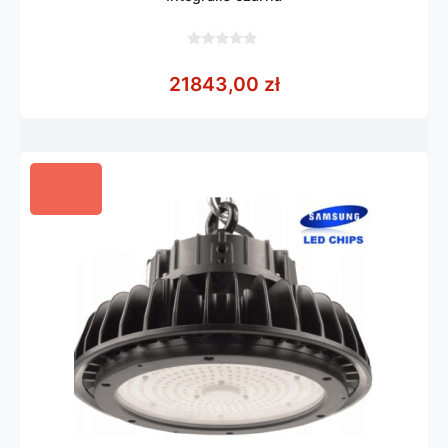
0
z
21843,00
zł
5