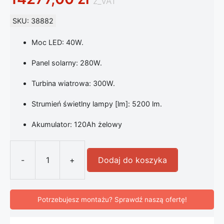
z_VAT
SKU: 38882
Moc LED: 40W.
Panel solarny: 280W.
Turbina wiatrowa: 300W.
Strumień świetlny lampy [lm]: 5200 lm.
Akumulator: 120Ah żelowy
-
+
Dodaj do koszyka
ilość Solarna Latarnia Hybrydowa 
Potrzebujesz montażu? Sprawdź naszą ofertę!