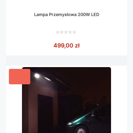
Lampa Przemysłowa 200W LED
0
z
499,00
zł
5