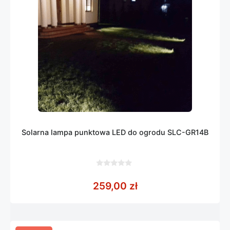
Solarna lampa punktowa LED do ogrodu SLC-GR14B
0
z
259,00
zł
5