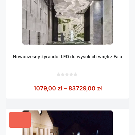
Nowoczesny żyrandol LED do wysokich wnętrz Fala
0
z
Zakres cen:
1079,00
zł
–
83729,00
zł
5