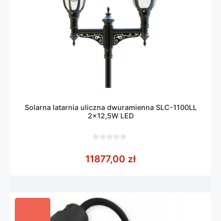
Solarna latarnia uliczna dwuramienna SLC-1100LL
2×12,5W LED
0
z
11877,00
zł
5