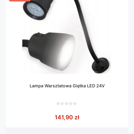
Lampa Warsztatowa Giętka LED 24V
0
z
141,90
zł
5